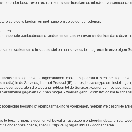
n uw hieronder beschreven rechten, kunt u ons bereiken op info@oudvossemeer.com
etere service te bieden, en met name om de volgende redenen:
beteren.
n, speciale aanbiedingen of andere informatie waarvan wij denken dat u deze int
amenwerken om u in staat te stellen hun services te integreren in onze eigen Ser
 inclusief metagegevens, logbestanden, cookie- / apparaat-ID's en locatiegegeven
le media) in de Services, Internet Protocol (IP) -adres, browsertype en -instellingen,
atie over apparaten die toegang hebben tot de Services, waaronder het type appara
ze verzamelde gegevens kunnen mogelijk worden gebruikt om uw locatie te schatte
ongeoorloofde toegang of openbaarmaking te voorkomen, hebben we geschikte fysiek
ie te beschermen, is geen enkel beveiligingssysteem ondoordringbaar en vanwege
szins onder onze hoede, absoluut zijn veilig tegen inbraak door anderen.