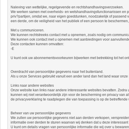
Naleving van wettelijke, regelgevende en rechtshandhavingsverzoeken.
We werken samen met overheids- en wetshandhavingsfunctionarissen en priv
priv?partijen, omdat we, naar eigen goeddunken, noodzakelijk of passend
een derde, om de veiligheid van het publiek of een persoon te beschermen, o
Met u communiceren.
We kunnen rechtstreeks contact met u opnemen, zoals nodig om communicatie
We kunnen ook contact met u opnemen met aanbiedingen voor aanvullende di
Deze contacten kunnen omvatten:
-E
U kunt ook uw abonnementsvoorkeuren bijwerken met betrekking tot het ontv
Overdracht van persoonlijke gegevens naar het buitenland.
Als u onze Services gebruikt vanuit een ander land dan het land waar onze
Links naar andere websites
Onze website kan links naar andere interessante websites bevatten. Zodra 
kunnen wij niet verantwoordelijk zijn voor de bescherming en privacy van alle
de privacyverklaring te raadplegen die van toepassing is op de betreffende 
Beheer van uw persoonlijke gegevens
We zullen uw persoonlijke gegevens niet aan derden verkopen, verspreiden 
informatie over derden te sturen waarvan wij denken dat u deze interessant vi
U kunt om details vragen van persoonlijke informatie die wij over u beware