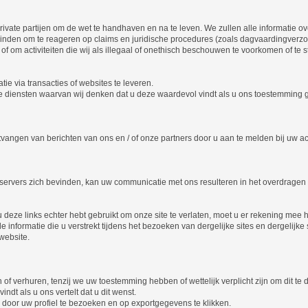
ate partijen om de wet te handhaven en na te leven. We zullen alle informatie 
 vinden om te reageren op claims en juridische procedures (zoals dagvaardingve
f om activiteiten die wij als illegaal of onethisch beschouwen te voorkomen of te 
 via transacties of websites te leveren.
ensten waarvan wij denken dat u deze waardevol vindt als u ons toestemming geef
angen van berichten van ons en / of onze partners door u aan te melden bij uw a
 servers zich bevinden, kan uw communicatie met ons resulteren in het overdragen
u deze links echter hebt gebruikt om onze site te verlaten, moet u er rekening m
 informatie die u verstrekt tijdens het bezoeken van dergelijke sites en dergelijke s
website.
of verhuren, tenzij we uw toestemming hebben of wettelijk verplicht zijn om dit t
ndt als u ons vertelt dat u dit wenst.
n door uw profiel te bezoeken en op exportgegevens te klikken.