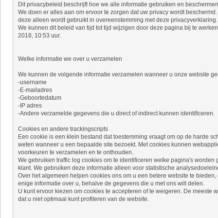
Dit privacybeleid beschrijft hoe we alle informatie gebruiken en bescherme
We doen er alles aan om ervoor te zorgen dat uw privacy wordt beschermd. 
deze alleen wordt gebruikt in overeenstemming met deze privacyverklaring.
We kunnen dit beleid van tijd tot tijd wijzigen door deze pagina bij te werken
2018, 10:53 uur.
Welke informatie we over u verzamelen
We kunnen de volgende informatie verzamelen wanneer u onze website geb
-username
-E-mailadres
-Geboortedatum
-IP adres
-Andere verzamelde gegevens die u direct of indirect kunnen identificeren.
Cookies en andere trackingscripts
Een cookie is een klein bestand dat toestemming vraagt ​​om op de harde sc
weten wanneer u een bepaalde site bezoekt. Met cookies kunnen webapplicat
voorkeuren te verzamelen en te onthouden.
We gebruiken traffic log cookies om te identificeren welke pagina's worde
klant. We gebruiken deze informatie alleen voor statistische analysedoele
Over het algemeen helpen cookies ons om u een betere website te bieden, doo
enige informatie over u, behalve de gegevens die u met ons wilt delen.
U kunt ervoor kiezen om cookies te accepteren of te weigeren. De meeste we
dat u niet optimaal kunt profiteren van de website.