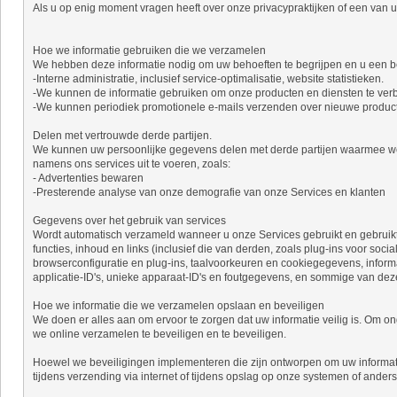
Als u op enig moment vragen heeft over onze privacypraktijken of een va
Hoe we informatie gebruiken die we verzamelen
We hebben deze informatie nodig om uw behoeften te begrijpen en u een b
-Interne administratie, inclusief service-optimalisatie, website statistieken.
-We kunnen de informatie gebruiken om onze producten en diensten te ver
-We kunnen periodiek promotionele e-mails verzenden over nieuwe producte
Delen met vertrouwde derde partijen.
We kunnen uw persoonlijke gegevens delen met derde partijen waarmee we s
namens ons services uit te voeren, zoals:
- Advertenties bewaren
-Presterende analyse van onze demografie van onze Services en klanten
Gegevens over het gebruik van services
Wordt automatisch verzameld wanneer u onze Services gebruikt en gebruikt,
functies, inhoud en links (inclusief die van derden, zoals plug-ins voor socia
browserconfiguratie en plug-ins, taalvoorkeuren en cookiegegevens, inform
applicatie-ID's, unieke apparaat-ID's en foutgegevens, en sommige van de
Hoe we informatie die we verzamelen opslaan en beveiligen
We doen er alles aan om ervoor te zorgen dat uw informatie veilig is. Om 
we online verzamelen te beveiligen en te beveiligen.
Hoewel we beveiligingen implementeren die zijn ontworpen om uw informat
tijdens verzending via internet of tijdens opslag op onze systemen of ander