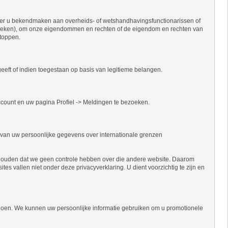
over u bekendmaken aan overheids- of wetshandhavingsfunctionarissen of
rzoeken), om onze eigendommen en rechten of de eigendom en rechten van
stoppen.
t of indien toegestaan ​​op basis van legitieme belangen.
ccount en uw pagina Profiel -> Meldingen te bezoeken.
 van uw persoonlijke gegevens over internationale grenzen
ee houden dat we geen controle hebben over die andere website. Daarom
ites vallen niet onder deze privacyverklaring. U dient voorzichtig te zijn en
e doen. We kunnen uw persoonlijke informatie gebruiken om u promotionele