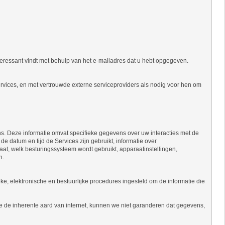
eressant vindt met behulp van het e-mailadres dat u hebt opgegeven.
vices, en met vertrouwde externe serviceproviders als nodig voor hen om
s. Deze informatie omvat specifieke gegevens over uw interacties met de
 de datum en tijd de Services zijn gebruikt, informatie over
at, welk besturingssysteem wordt gebruikt, apparaatinstellingen,
n.
e, elektronische en bestuurlijke procedures ingesteld om de informatie die
 de inherente aard van internet, kunnen we niet garanderen dat gegevens,