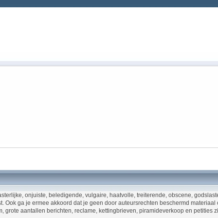
asterlijke, onjuiste, beledigende, vulgaire, haatvolle, treiterende, obscene, godsl
t. Ook ga je ermee akkoord dat je geen door auteursrechten beschermd materiaal op 
 grote aantallen berichten, reclame, kettingbrieven, piramideverkoop en petities z