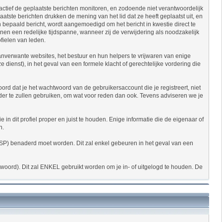
actief de geplaatste berichten monitoren, en zodoende niet verantwoordelijk
ste berichten drukken de mening van het lid dat ze heeft geplaatst uit, en
 bepaald bericht, wordt aangemoedigd om het bericht in kwestie direct te
en een redelijke tijdspanne, wanneer zij de verwijdering als noodzakelijk
ofielen van leden.
aanverwante websites, het bestuur en hun helpers te vrijwaren van enige
 dienst), in het geval van een formele klacht of gerechtelijke vordering die
rd dat je het wachtwoord van de gebruikersaccount die je registreert, niet
er te zullen gebruiken, om wat voor reden dan ook. Tevens adviseren we je
in dit profiel proper en juist te houden. Enige informatie die de eigenaar of
n.
r (ISP) benaderd moet worden. Dit zal enkel gebeuren in het geval van een
woord). Dit zal ENKEL gebruikt worden om je in- of uitgelogd te houden. De