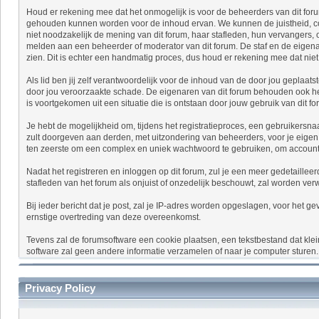
Houd er rekening mee dat het onmogelijk is voor de beheerders van dit foru
gehouden kunnen worden voor de inhoud ervan. We kunnen de juistheid, comp
niet noodzakelijk de mening van dit forum, haar stafleden, hun vervangers,
melden aan een beheerder of moderator van dit forum. De staf en de eigenaa
zien. Dit is echter een handmatig proces, dus houd er rekening mee dat niet 
Als lid ben jij zelf verantwoordelijk voor de inhoud van de door jou geplaa
door jou veroorzaakte schade. De eigenaren van dit forum behouden ook het re
is voortgekomen uit een situatie die is ontstaan door jouw gebruik van dit fo
Je hebt de mogelijkheid om, tijdens het registratieproces, een gebruikersn
zult doorgeven aan derden, met uitzondering van beheerders, voor je eige
ten zeerste om een complex en uniek wachtwoord te gebruiken, om account
Nadat het registreren en inloggen op dit forum, zul je een meer gedetailleer
stafleden van het forum als onjuist of onzedelijk beschouwt, zal worden v
Bij ieder bericht dat je post, zal je IP-adres worden opgeslagen, voor het g
ernstige overtreding van deze overeenkomst.
Tevens zal de forumsoftware een cookie plaatsen, een tekstbestand dat kle
software zal geen andere informatie verzamelen of naar je computer sturen.
Privacy Policy