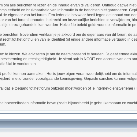
m om alle berichten te lezen en de inhoud ervan te valideren. Onthoud dat we niet 
leetheid en bruikbaarheid van informatie in de berichten niet garanderen. Geplaat
 of de eigenaar van het forum. Een ieder die bezwaar heeft tegen de inhoud van een
r van het forum behouden het recht om bezwaarlijke berichten te verwijderen, binn
altijd direct gehandeld kan worden. Hetzelfde beleid geldt voor de informatie in pr
tste berichten. Bovendien verklaar je je akkoord om de eigenaars van dit forum, de 
cht tot het onthullen van je identiteit (of enige andere informatie vergaard in deze
rum.
aam te kiezen. We adviseren je om de naam passend te houden. Je gaat ermee akkoo
n bescherming en rechtsgeldigheid. Je stemt ook in NOOIT een account van een and
diefstal te voorkomen.
d profiel kunnen aanmaken. Het is jouw eigen verantwoordelijkheid om de informatie 
erwijderd, met of zonder voorafgaande kennisgeving. Gepaste sancties kunnen volge
eval dat je toegang tot het forum ontzegd moet worden of je internet-dienstverlene
ine hoeveelheden informatie bevat (zoals bijvoorbeeld je gebruikersnaam en wacht