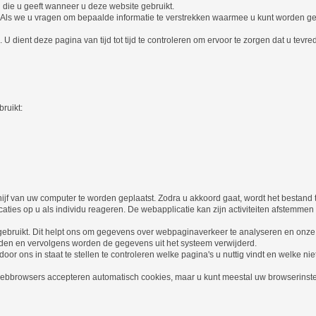
n die u geeft wanneer u deze website gebruikt.
Als we u vragen om bepaalde informatie te verstrekken waarmee u kunt worden ge?d
. U dient deze pagina van tijd tot tijd te controleren om ervoor te zorgen dat u tevre
ruikt:
hijf van uw computer te worden geplaatst. Zodra u akkoord gaat, wordt het bestand 
ies op u als individu reageren. De webapplicatie kan zijn activiteiten afstemmen
n gebruikt. Dit helpt ons om gegevens over webpaginaverkeer te analyseren en on
inden en vervolgens worden de gegevens uit het systeem verwijderd.
r ons in staat te stellen te controleren welke pagina's u nuttig vindt en welke n
bbrowsers accepteren automatisch cookies, maar u kunt meestal uw browserinstelli