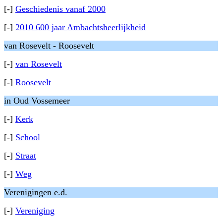
[-]
Geschiedenis vanaf 2000
[-]
2010 600 jaar Ambachtsheerlijkheid
van Rosevelt - Roosevelt
[-]
van Rosevelt
[-]
Roosevelt
in Oud Vossemeer
[-]
Kerk
[-]
School
[-]
Straat
[-]
Weg
Verenigingen e.d.
[-]
Vereniging