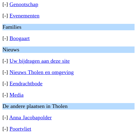
[-]
Genootschap
[-]
Evenementen
Families
[-]
Boogaart
Nieuws
[-]
Uw bijdragen aan deze site
[-]
Nieuws Tholen en omgeving
[-]
Eendrachtbode
[-]
Media
De andere plaatsen in Tholen
[-]
Anna Jacobapolder
[-]
Poortvliet