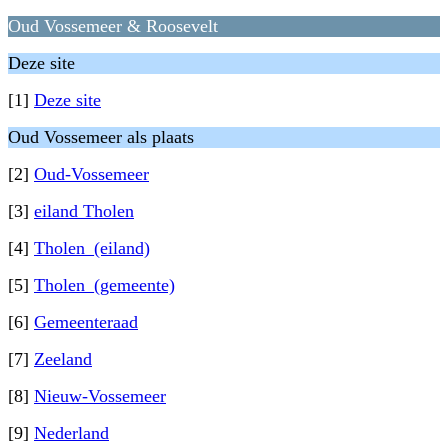
Oud Vossemeer & Roosevelt
Deze site
[1]
Deze site
Oud Vossemeer als plaats
[2]
Oud-Vossemeer
[3]
eiland Tholen
[4]
Tholen_(eiland)
[5]
Tholen_(gemeente)
[6]
Gemeenteraad
[7]
Zeeland
[8]
Nieuw-Vossemeer
[9]
Nederland