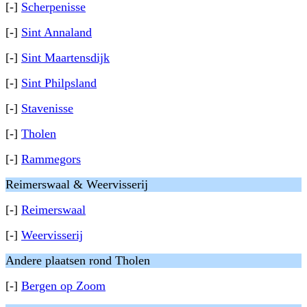
[-]
Scherpenisse
[-]
Sint Annaland
[-]
Sint Maartensdijk
[-]
Sint Philpsland
[-]
Stavenisse
[-]
Tholen
[-]
Rammegors
Reimerswaal & Weervisserij
[-]
Reimerswaal
[-]
Weervisserij
Andere plaatsen rond Tholen
[-]
Bergen op Zoom