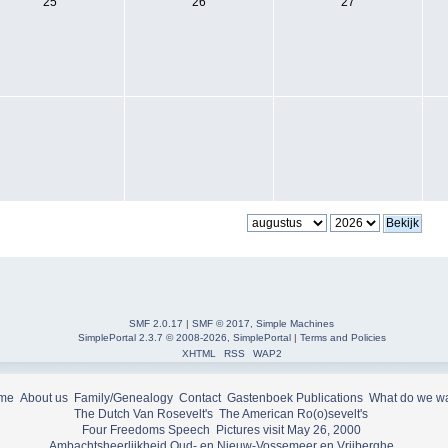
25
26
27
SMF 2.0.17
|
SMF © 2017
,
Simple Machines
SimplePortal 2.3.7 © 2008-2026, SimplePortal
|
Terms and Policies
XHTML
RSS
WAP2
me
About us
Family/Genealogy
Contact
Gastenboek
Publications
What do we w
The Dutch Van Rosevelt's
The American Ro(o)sevelt's
Four Freedoms Speech
Pictures visit May 26, 2000
Ambachtsheerlijkheid Oud- en Nieuw-Vossemeer en Vrijberghe