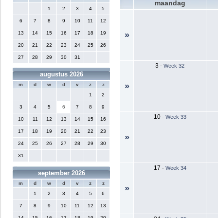
maandag
1
2
3
4
5
6
7
8
9
10
11
12
13
14
15
16
17
18
19
»
20
21
22
23
24
25
26
27
28
29
30
31
3
-
Week 32
augustus 2026
»
m
d
w
d
v
z
z
1
2
3
4
5
6
7
8
9
10
-
Week 33
10
11
12
13
14
15
16
17
18
19
20
21
22
23
»
24
25
26
27
28
29
30
31
17
-
Week 34
september 2026
m
d
w
d
v
z
z
»
1
2
3
4
5
6
7
8
9
10
11
12
13
14
15
16
17
18
19
20