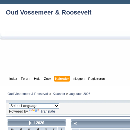
Oud Vossemeer & Roosevelt
Index
Forum
Help
Zoek
Kalender
Inloggen
Registreren
Oud Vossemeer & Roosevelt
»
Kalender
»
augustus 2026
Powered by
Translate
«
juli 2026
m
d
w
d
v
z
z