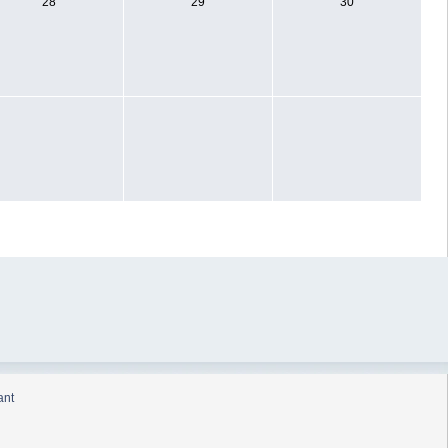
28
29
30
ant