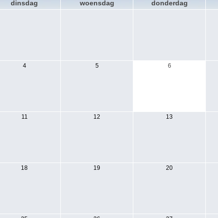
dinsdag
woensdag
donderdag
4
5
6
11
12
13
18
19
20