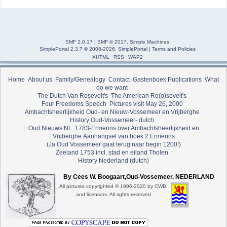
SMF 2.0.17
|
SMF © 2017
,
Simple Machines
SimplePortal 2.3.7 © 2008-2026, SimplePortal
|
Terms and Policies
XHTML
RSS
WAP2
Home
About us
Family/Genealogy
Contact
Gastenboek
Publications
What
do we want
The Dutch Van Rosevelt's
The American Ro(o)sevelt's
Four Freedoms Speech
Pictures visit May 26, 2000
Ambachtsheerlijkheid Oud- en Nieuw-Vossemeer en Vrijberghe
History Oud-Vossemeer- dutch
Oud Nieuws NL
1783-Ermerins over Ambachtsheerlijkheid en
Vrijberghe
Aanhangsel van boek 2 Ermerins
(Ja Oud Vossemeer gaat terug naar begin 1200!)
Zeeland 1753 incl. stad en eiland Tholen
History Nederland (dutch)
By Cees W. Boogaart,Oud-Vossemeer, NEDERLAND
All pictures copyrighted © 1996-2020 by CWB,
and licensors. All rights reserved