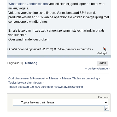
Windmolens zonder wieken
veel efficienter, goedkoper en beter voor
milieu, vogels.
Volgens voorzichtige schattingen: Vortex bespaart 53% van de
productiekosten en 51% van de operationele kosten in vergelijking met
conventionele windturbines.
En als je ze dan in zee zet, vangen ze tenminste echt wind, in plaats
van subsidie.
Over windhandel gesproken.
«
Laatst bewerkt op: maart 22, 2018, 03:51:48 pm door webmaster
»
Gelogd
Pagina's: [
1
]
Omhoog
PRINT
« vorige
volgende »
Oud Vossemeer & Roosevelt
»
Nieuws
»
Nieuws Tholen en omgeving
»
Topics bewaard uit nieuws
»
Tholen bespaart 225.000 euro door nieuwe afvalinzameling
Ga naar: