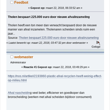
2167 keer)
Feedbot
«
Gepost op:
maart 22, 2018, 06:33:52 am »
Tholen bespaart 225.000 euro door nieuwe afvalinzameling
Tholen heeft een ton meer dan verwacht bespaard door de nieuwe
manier van afval inzamelen. Tholenaren scheiden sinds ruim een
jaar...
Source:
Tholen bespaart 225.000 euro door nieuwe afvalinzameling
«
Laatst bewerkt op: maart 22, 2018, 03:47:32 pm door webmaster
»
Gelogd
webmaster
Administrator
«
Reactie #1 Gepost op:
maart 22, 2018, 03:49:29 pm »
https://nos.nl/artikel/2193860-plastic-afval-recyclen-heeft-weinig-effect-
op-milieu.html
Afval nascheidin
g veel beter, efficiener en goedkoper dan
bronscheiding (werken met afval scheiden bij/door consument)