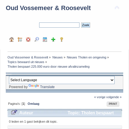
Oud Vossemeer & Roosevelt
Oud Vossemeer & Roosevelt
»
Nieuws
»
Nieuws Tholen en omgeving
»
Topics bewaard uit nieuws
»
Tholen bespaart 225.000 euro door nieuwe afvalinzameling
Powered by
Translate
« vorige
volgende »
Pagina's: [
1
]
Omlaag
PRINT
Auteur
Topic: Tholen bespaart
225.000 euro door nieuwe afvalinzameling (gelezen
0 leden en 1 gast bekijken dit topic.