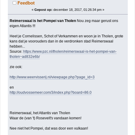
!!! (gelezen 2171 keer)
Feedbot
«
Gepost op:
december 18, 2017, 01:26:34 pm »
Reimerswaal is het Pompei van Tholen
Nou zeg maar gerust ons
eigen Atlantis !!!
Heet je Cornelissen, Schot of Verkammen en woon je in Tholen, grote
kans dat je voorouders dan in de verdronken stad Reimerswaal
hebben...
Source:
https://www.pzc.nl/tholen/reimerswaal-is-het-pompei-van-
tholen~ad832e6b/
zie ook:
http://www.weervisserij.nl/viewpage.php?page_id=3
en
http://oudvossemeer.com/3/index.php?board=86.0
Reimerswaal, het Atlantis van Tholen
Waar de (van 't) Rosevelt's vandaan komen!
Nee niet het Pompei, dat was door een vulkaan!