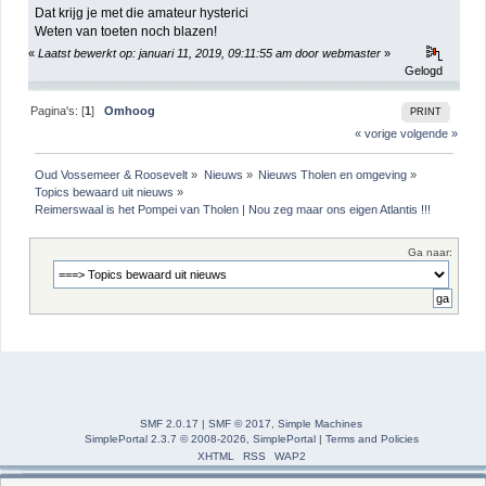
Dat krijg je met die amateur hysterici
Weten van toeten noch blazen!
«
Laatst bewerkt op: januari 11, 2019, 09:11:55 am door webmaster
»
Gelogd
Pagina's: [
1
]
Omhoog
PRINT
« vorige
volgende »
Oud Vossemeer & Roosevelt
»
Nieuws
»
Nieuws Tholen en omgeving
»
Topics bewaard uit nieuws
»
Reimerswaal is het Pompei van Tholen | Nou zeg maar ons eigen Atlantis !!!
Ga naar:
SMF 2.0.17
|
SMF © 2017
,
Simple Machines
SimplePortal 2.3.7 © 2008-2026, SimplePortal
|
Terms and Policies
XHTML
RSS
WAP2