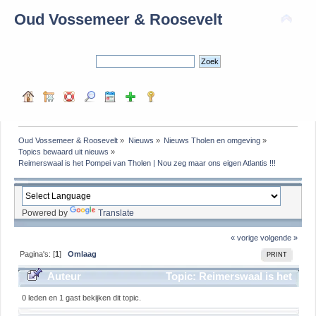
Oud Vossemeer & Roosevelt
Oud Vossemeer & Roosevelt
»
Nieuws
»
Nieuws Tholen en omgeving
»
Topics bewaard uit nieuws
»
Reimerswaal is het Pompei van Tholen | Nou zeg maar ons eigen Atlantis !!!
Powered by
Translate
« vorige
volgende »
Pagina's: [
1
]
Omlaag
PRINT
Auteur
Topic: Reimerswaal is het
Pompei van Tholen | Nou zeg maar ons eigen Atlantis
0 leden en 1 gast bekijken dit topic.