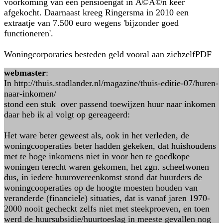
voorkoming van een pensioengat in Ã©Ã©n keer
afgekocht. Daarnaast kreeg Ringersma in 2010 een
extraatje van 7.500 euro wegens 'bijzonder goed
functioneren'.
Woningcorporaties besteden geld vooral aan zichzelfPDF
webmaster
:
In http://thuis.stadlander.nl/magazine/thuis-editie-07/huren-
naar-inkomen/
stond een stuk over passend toewijzen huur naar inkomen
daar heb ik al volgt op gereageerd:
Het ware beter geweest als, ook in het verleden, de
woningcooperaties beter hadden gekeken, dat huishoudens
met te hoge inkomens niet in voor hen te goedkope
woningen terecht waren gekomen, het zgn. scheefwonen
dus, in iedere huurovereenkomst stond dat huurders de
woningcooperaties op de hoogte moesten houden van
veranderde (financiele) situaties, dat is vanaf jaren 1970-
2000 nooit gecheckt zelfs niet met steekproeven, en toen
werd de huursubsidie/huurtoeslag in meeste gevallen nog