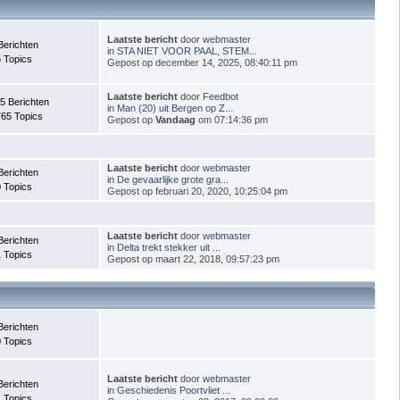
Laatste bericht
door
webmaster
Berichten
in
STA NIET VOOR PAAL, STEM...
 Topics
Gepost op december 14, 2025, 08:40:11 pm
Laatste bericht
door
Feedbot
5 Berichten
in
Man (20) uit Bergen op Z...
65 Topics
Gepost op
Vandaag
om 07:14:36 pm
Laatste bericht
door
webmaster
Berichten
in
De gevaarlijke grote gra...
 Topics
Gepost op februari 20, 2020, 10:25:04 pm
Laatste bericht
door
webmaster
Berichten
in
Delta trekt stekker uit ...
 Topics
Gepost op maart 22, 2018, 09:57:23 pm
Berichten
 Topics
Laatste bericht
door
webmaster
Berichten
in
Geschiedenis Poortvliet ...
 Topics