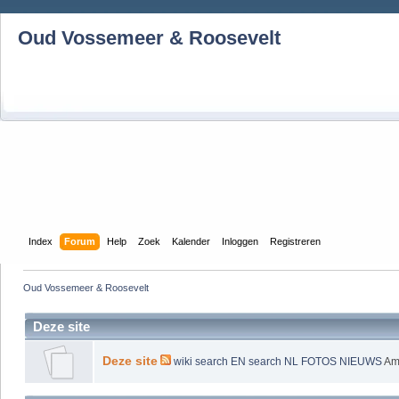
Oud Vossemeer & Roosevelt
Index
Forum
Help
Zoek
Kalender
Inloggen
Registreren
Oud Vossemeer & Roosevelt
Deze site
Deze site
wiki
search EN
search NL
FOTOS
NIEUWS
Am