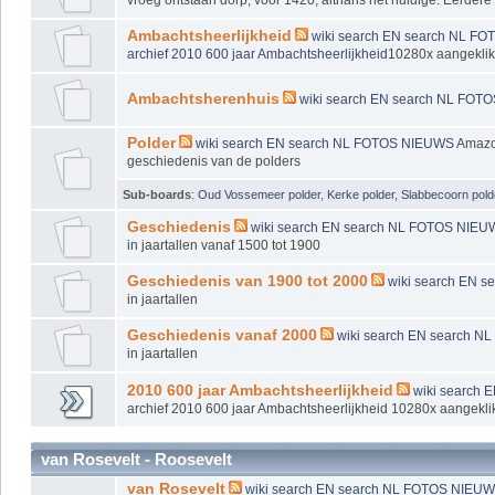
Ambachtsheerlijkheid
wiki
search EN
search NL
FO
archief 2010 600 jaar Ambachtsheerlijkheid
10280x aangeklik
Ambachtsherenhuis
wiki
search EN
search NL
FOT
Polder
wiki
search EN
search NL
FOTOS
NIEUWS
Amaz
geschiedenis van de polders
Sub-boards
:
Oud Vossemeer polder
,
Kerke polder
,
Slabbecoorn pold
Geschiedenis
wiki
search EN
search NL
FOTOS
NIEU
in jaartallen vanaf 1500 tot 1900
Geschiedenis van 1900 tot 2000
wiki
search EN
se
in jaartallen
Geschiedenis vanaf 2000
wiki
search EN
search NL
in jaartallen
2010 600 jaar Ambachtsheerlijkheid
wiki
search 
archief 2010 600 jaar Ambachtsheerlijkheid 10280x aangekli
van Rosevelt - Roosevelt
van Rosevelt
wiki
search EN
search NL
FOTOS
NIEU