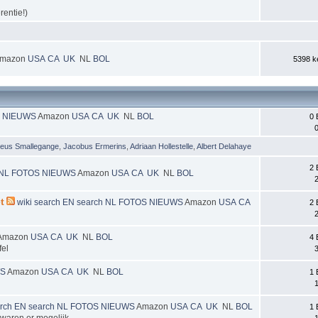
rentie!)
mazon
USA
CA
UK
NL
BOL
5398 ke
S
NIEUWS
Amazon
USA
CA
UK
NL
BOL
0 
0
heus Smallegange
,
Jacobus Ermerins
,
Adriaan Hollestelle
,
Albert Delahaye
2 
 NL
FOTOS
NIEUWS
Amazon
USA
CA
UK
NL
BOL
2
t
wiki
search EN
search NL
FOTOS
NIEUWS
Amazon
USA
CA
2 
2
Amazon
USA
CA
UK
NL
BOL
4 
fel
3
WS
Amazon
USA
CA
UK
NL
BOL
1 
1
rch EN
search NL
FOTOS
NIEUWS
Amazon
USA
CA
UK
NL
BOL
1 
 waren er mogelijk.
1