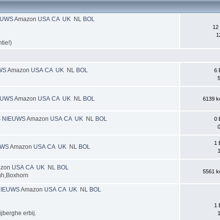
EUWS
Amazon
USA
CA
UK
NL
BOL
12 
1
tie!)
WS
Amazon
USA
CA
UK
NL
BOL
6 
5
EUWS
Amazon
USA
CA
UK
NL
BOL
6139 ke
S
NIEUWS
Amazon
USA
CA
UK
NL
BOL
0 
0
1 
UWS
Amazon
USA
CA
UK
NL
BOL
1
zon
USA
CA
UK
NL
BOL
5561 ke
gh,Boxhorn
NIEUWS
Amazon
USA
CA
UK
NL
BOL
1 
berghe erbij.
1