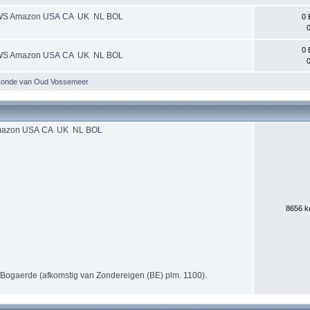
WS
Amazon
USA
CA
UK
NL
BOL
0 
0
0 
WS
Amazon
USA
CA
UK
NL
BOL
0
Ronde van Oud Vossemeer
azon
USA
CA
UK
NL
BOL
8656 ke
s Bogaerde (afkomstig van Zondereigen (BE) plm. 1100).