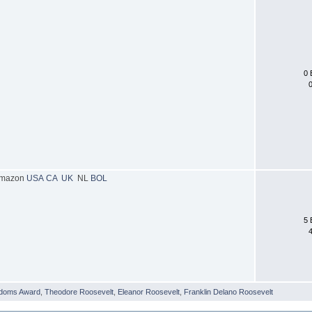
0 
0
mazon
USA
CA
UK
NL
BOL
5 
4
edoms Award
,
Theodore Roosevelt
,
Eleanor Roosevelt
,
Franklin Delano Roosevelt