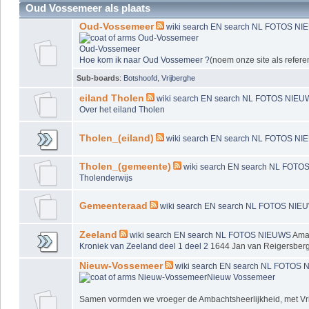
Oud Vossemeer als plaats
Oud-Vossemeer
wiki
search EN
search NL
FOTOS
NI
Oud-Vossemeer
Hoe kom ik naar Oud Vossemeer ?
(noem onze site als referen
Sub-boards
:
Botshoofd
,
Vrijberghe
eiland Tholen
wiki
search EN
search NL
FOTOS
NIEU
Over het eiland Tholen
Tholen_(eiland)
wiki
search EN
search NL
FOTOS
NI
Tholen_(gemeente)
wiki
search EN
search NL
FOTO
Tholenderwijs
Gemeenteraad
wiki
search EN
search NL
FOTOS
NIE
Zeeland
wiki
search EN
search NL
FOTOS
NIEUWS
Ama
Kroniek van Zeeland deel 1
deel 2
1644 Jan van Reigersber
Nieuw-Vossemeer
wiki
search EN
search NL
FOTOS
Nieuw Vossemeer
Samen vormden we vroeger de Ambachtsheerlijkheid, met Vrij