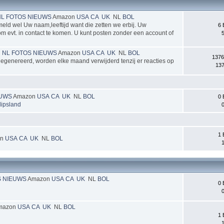
NL
FOTOS
NIEUWS
Amazon
USA
CA
UK
NL
BOL
rmeld wel Uw naam,leeftijd want die zetten we erbij. Uw
6 
 om evt. in contact te komen. U kunt posten zonder een account of
5
h NL
FOTOS
NIEUWS
Amazon
USA
CA
UK
NL
BOL
1376
genereerd, worden elke maand verwijderd tenzij er reacties op
137
EUWS
Amazon
USA
CA
UK
NL
BOL
0 
lipsland
0
1 
on
USA
CA
UK
NL
BOL
1
S
NIEUWS
Amazon
USA
CA
UK
NL
BOL
0 
0
mazon
USA
CA
UK
NL
BOL
1 
1