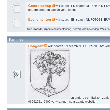
Genootschap
wiki
search EN
search NL
FOTOS
NIEU
andere groepen dan de verenigingen
Evenementen
wiki
search EN
search NL
FOTOS
NIEU
Sub-boards
:
Open Monumentendag
,
Kermis
,
Archievendag
,
Wieler 
Families
Boogaart
wiki
search EN
search NL
FOTOS
NIEUWS
Am
en andere schrijfwijzen zoal
06062021 -2907 verwijzingen naar aparte website