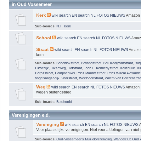
in Oud Vossemeer
Kerk
wiki
search EN
search NL
FOTOS
NIEUWS
Amazon
Sub-boards
:
N.H. kerk
School
wiki
search EN
search NL
FOTOS
NIEUWS
Ama
Straat
wiki
search EN
search NL
FOTOS
NIEUWS
Amaz
kern
Sub-boards
:
Boneblokstraat
,
Botlandstraat
,
Bou Kooijmanstraat
,
Bur
Hiksedijk
,
Hikseweg
,
Hofstraat
,
John F. Kennedystraat
,
Kalisbuurt
,
Kl
Dorpsstraat
,
Pompoenwei
,
Prins Mauritsstraat
,
Prins Willem Alexande
Vogelsangsedijk
,
Voorstraat
,
Weelhoekstraat
,
Willem van Beierenstraa
Weg
wiki
search EN
search NL
FOTOS
NIEUWS
Amazon
wegen buitengebied
Sub-boards
:
Botshoofd
Verenigingen e.d.
Vereniging
wiki
search EN
search NL
FOTOS
NIEUWS
Voor plaatselijke verenigingen. Niet voor afdelingen van niet-
Sub-boards
:
Oud-Vossemeer's Muziekvereniging
,
Wandelclub Oud 