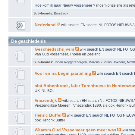
Hoe kom ik naar Nieuw Vossemeer ?
(noem onze site als refe
Sub-boards
:
Borstrock
Nederland
wiki
search EN
search NL
FOTOS
NIEUWS
A
De geschiedenis
Geschiedschrijvers
wiki
search EN
search NL
FOTO
Van Oud Vossemeer, Tholen en Zeeland
Sub-boards
:
Johan Reygersbergen
,
Marcus Zuerius Boxhorn
,
Matt
Voor en na begin jaartelling
wiki
search EN
search
slot Abbenbroek, later Torenhoeve in Herderszoe
UK
NL
BOL
Vriezendijk
wiki
search EN
search NL
FOTOS
NIEUWS
Vriezendijkse Moeren , Vriezendijk 1290, zie ook Hendrik Buf
Henric Buffel
wiki
search EN
search NL
FOTOS
NIEU
ook Hendrik Buffel
Waarom Oud Vossemeer geen meer was
wiki
sea
vroeg ontstaan dorp, voor 1420, althans het huidige. Eerdere