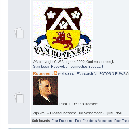
Â© copyright C.W.Boogaart 2000, Oud Vossemeer,NL
Stamboom Rosevelt en connecties Boogaart
Roosevelt
wiki
search EN
search NL
FOTOS
NIEUWS
A
Franklin Delano Roosevelt
Zijn vrouw Eleanor bezocht Oud Vossemeer 20 juni 1950.
Sub-boards
:
Four Freedoms
,
Four Freedoms Monument
,
Four Fre