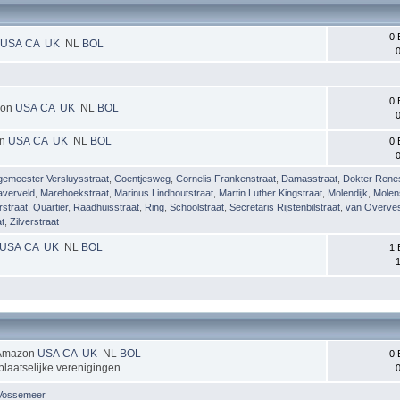
0 
USA
CA
UK
NL
BOL
0
0 
zon
USA
CA
UK
NL
BOL
0
on
USA
CA
UK
NL
BOL
0 
0
gemeester Versluysstraat
,
Coentjesweg
,
Cornelis Frankenstraat
,
Damasstraat
,
Dokter Renes
averveld
,
Marehoekstraat
,
Marinus Lindhoutstraat
,
Martin Luther Kingstraat
,
Molendijk
,
Molen
rstraat
,
Quartier
,
Raadhuisstraat
,
Ring
,
Schoolstraat
,
Secretaris Rijstenbilstraat
,
van Overves
t
,
Zilverstraat
USA
CA
UK
NL
BOL
1 
1
Amazon
USA
CA
UK
NL
BOL
0 
plaatselijke verenigingen.
0
Vossemeer