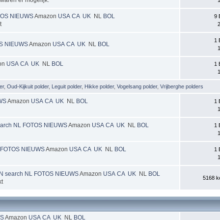
TOS
NIEUWS
Amazon
USA
CA
UK
NL
BOL
9 
t
2
1 
OS
NIEUWS
Amazon
USA
CA
UK
NL
BOL
1
on
USA
CA
UK
NL
BOL
1 
1
er
,
Oud-Kijkuit polder
,
Leguit polder
,
Hikke polder
,
Vogelsang polder
,
Vrijberghe polders
WS
Amazon
USA
CA
UK
NL
BOL
1 
1
arch NL
FOTOS
NIEUWS
Amazon
USA
CA
UK
NL
BOL
1 
1
FOTOS
NIEUWS
Amazon
USA
CA
UK
NL
BOL
1 
1
EN
search NL
FOTOS
NIEUWS
Amazon
USA
CA
UK
NL
BOL
5168 ke
kt
WS
Amazon
USA
CA
UK
NL
BOL