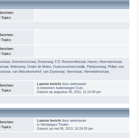
Berichten
 Topics
Berichten
 Topics
Berichten
 Topics
straat
,
Doorninckstraat
,
Dorpsweg
,
F.D. Rooseveltstraat
,
Haven
,
Heermanstraat
,
straat
,
Molenweg
,
Onder de Molen
,
Oudvossemeersedijk
,
Patrijzenweg
,
Philips van
tstraat
,
van Wissekerkehof
,
van Zeylstraat
,
Veerstraat
,
Vierwindenstraat
,
Laatste bericht
door
webmaster
Berichten
in
bewoners buitenwegen Oud...
 Topics
Gepost op augustus 05, 2011, 11:14:30 pm
Laatste bericht
door
webmaster
Berichten
in
Vierdaagse Tholen
 Topics
Gepost op mei 06, 2013, 10:24:25 pm