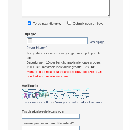
Terug naar dit topic.
Gebruik geen smileys.
Bijlage:
(
Wis bijlage
)
(meer bijlagen)
Toegestane extensies: doc, gif, jpg, mpg, pdf, png, txt,
zip
Beperkingen: 10 per bericht, maximale totale grootte:
15000 KB, maximale individuele grootte: 1280 KB
Merk op dat enige bestanden die bijgevoegd zijn apart
goedgekeurd moeten worden.
Verificatie:
Luister naar de letters
/
Vraag een andere afbeelding aan
Typ de afgebeelde letters over:
Hoeveel provincies heeft Nederland?: