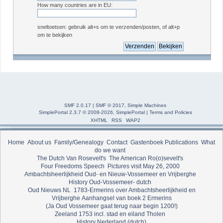
How many countries are in EU:
sneltoetsen: gebruik alt+s om te verzenden/posten, of alt+p
om te bekijken
SMF 2.0.17
|
SMF © 2017
,
Simple Machines
SimplePortal 2.3.7 © 2008-2026, SimplePortal
|
Terms and Policies
XHTML
RSS
WAP2
Home
About us
Family/Genealogy
Contact
Gastenboek
Publications
What
do we want
The Dutch Van Rosevelt's
The American Ro(o)sevelt's
Four Freedoms Speech
Pictures visit May 26, 2000
Ambachtsheerlijkheid Oud- en Nieuw-Vossemeer en Vrijberghe
History Oud-Vossemeer- dutch
Oud Nieuws NL
1783-Ermerins over Ambachtsheerlijkheid en
Vrijberghe
Aanhangsel van boek 2 Ermerins
(Ja Oud Vossemeer gaat terug naar begin 1200!)
Zeeland 1753 incl. stad en eiland Tholen
History Nederland (dutch)