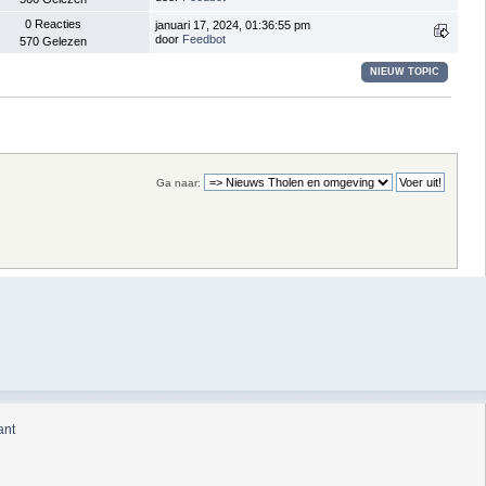
0 Reacties
januari 17, 2024, 01:36:55 pm
door
Feedbot
570 Gelezen
NIEUW TOPIC
Ga naar:
ant