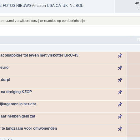
48
NL
FOTOS
NIEUWS
Amazon
USA
CA
UK
NL
BOL
3
maand verwijderd tenzij er reacties op een bericht zijn.
R
acobapolder tot leven met viskotter BRU-45
 euro
t dorp!
n na dreiging KZOP
ijkagenten in bericht
maar hebben geld zat
ar te langzaam voor omwonenden