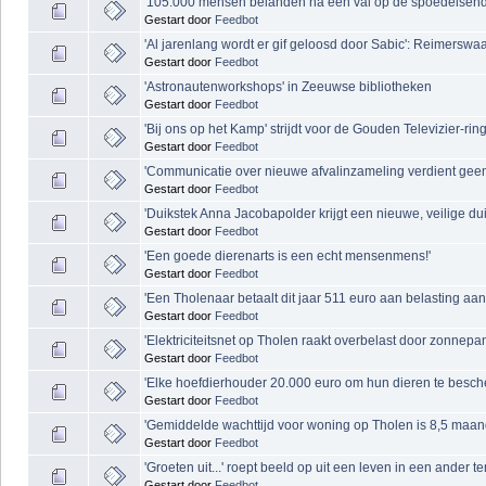
'105.000 mensen belanden na een val op de spoedeisend
Gestart door
Feedbot
'Al jarenlang wordt er gif geloosd door Sabic': Reimersw
Gestart door
Feedbot
'Astronautenworkshops' in Zeeuwse bibliotheken
Gestart door
Feedbot
'Bij ons op het Kamp' strijdt voor de Gouden Televizier-ring
Gestart door
Feedbot
'Communicatie over nieuwe afvalinzameling verdient geen
Gestart door
Feedbot
'Duikstek Anna Jacobapolder krijgt een nieuwe, veilige dui
Gestart door
Feedbot
'Een goede dierenarts is een echt mensenmens!'
Gestart door
Feedbot
'Een Tholenaar betaalt dit jaar 511 euro aan belasting aa
Gestart door
Feedbot
'Elektriciteitsnet op Tholen raakt overbelast door zonnepa
Gestart door
Feedbot
'Elke hoefdierhouder 20.000 euro om hun dieren te besc
Gestart door
Feedbot
'Gemiddelde wachttijd voor woning op Tholen is 8,5 maan
Gestart door
Feedbot
'Groeten uit...' roept beeld op uit een leven in een ander 
Gestart door
Feedbot