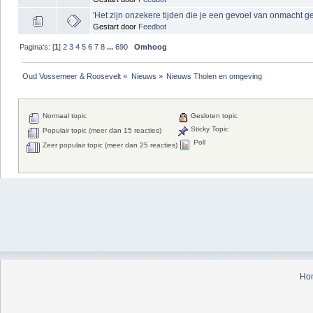
'Het zijn onzekere tijden die je een gevoel van onmacht g
Gestart door
Feedbot
Pagina's: [
1
]
2
3
4
5
6
7
8
...
690
Omhoog
Oud Vossemeer & Roosevelt
»
Nieuws
»
Nieuws Tholen en omgeving
Normaal topic
Gesloten topic
Sticky Topic
Populair topic (meer dan 15 reacties)
Poll
Zeer populair topic (meer dan 25 reacties)
Ho