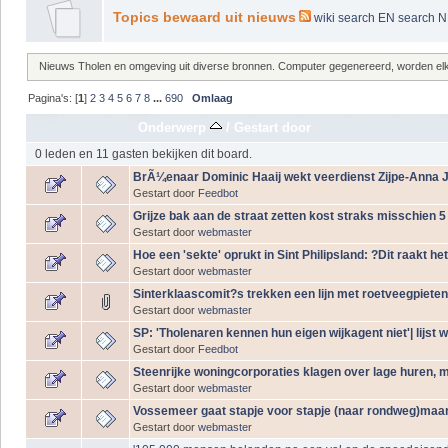
Topics bewaard uit nieuws
wiki
search EN
search 
Nieuws Tholen en omgeving uit diverse bronnen. Computer gegenereerd, worden elke 
Pagina's: [
1
]
2
3
4
5
6
7
8
...
690
Omlaag
Onderwerp
/
Gestart door
0 leden en 11 gasten bekijken dit board.
BrÃ¼enaar Dominic Haaij wekt veerdienst Zijpe-Anna J
Gestart door
Feedbot
Grijze bak aan de straat zetten kost straks misschien 5
Gestart door
webmaster
Hoe een 'sekte' oprukt in Sint Philipsland: ?Dit raakt he
Gestart door
webmaster
Sinterklaascomit?s trekken een lijn met roetveegpiete
Gestart door
webmaster
SP: 'Tholenaren kennen hun eigen wijkagent niet'| lijst w
Gestart door
Feedbot
Steenrijke woningcorporaties klagen over lage huren, 
Gestart door
webmaster
Vossemeer gaat stapje voor stapje (naar rondweg)ma
Gestart door
webmaster