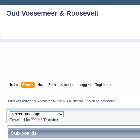
Oud Vossemeer & Roosevelt
Index
Forum
Help
Zoek
Kalender
Inloggen
Registreren
Oud Vossemeer & Roosevelt
»
Nieuws
»
Nieuws Tholen en omgeving
Powered by
Translate
Sub-boards