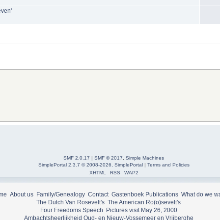
even'
SMF 2.0.17
|
SMF © 2017
,
Simple Machines
SimplePortal 2.3.7 © 2008-2026, SimplePortal
|
Terms and Policies
XHTML
RSS
WAP2
me
About us
Family/Genealogy
Contact
Gastenboek
Publications
What do we w
The Dutch Van Rosevelt's
The American Ro(o)sevelt's
Four Freedoms Speech
Pictures visit May 26, 2000
Ambachtsheerlijkheid Oud- en Nieuw-Vossemeer en Vrijberghe