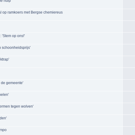
e hulp'
aal op ramkoers met Bergse chemiereus
: 'Stem op ons!'
 schoonheidsprijs'
ktrap'
n de gemeente'
nelen'
hermen tegen wolven'
den'
tempo