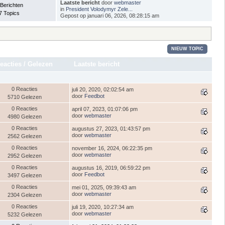
Laatste bericht
door
webmaster
 Berichten
in
President Volodymyr Zele...
7 Topics
Gepost op januari 06, 2026, 08:28:15 am
NIEUW TOPIC
eacties
/
Gelezen
Laatste bericht
0 Reacties
juli 20, 2020, 02:02:54 am
door
Feedbot
5710 Gelezen
0 Reacties
april 07, 2023, 01:07:06 pm
door
webmaster
4980 Gelezen
0 Reacties
augustus 27, 2023, 01:43:57 pm
door
webmaster
2562 Gelezen
0 Reacties
november 16, 2024, 06:22:35 pm
door
webmaster
2952 Gelezen
0 Reacties
augustus 16, 2019, 06:59:22 pm
door
Feedbot
3497 Gelezen
0 Reacties
mei 01, 2025, 09:39:43 am
door
webmaster
2304 Gelezen
0 Reacties
juli 19, 2020, 10:27:34 am
door
webmaster
5232 Gelezen