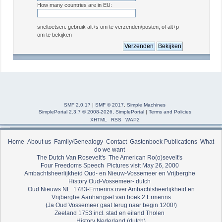
How many countries are in EU:
sneltoetsen: gebruik alt+s om te verzenden/posten, of alt+p
om te bekijken
SMF 2.0.17
|
SMF © 2017
,
Simple Machines
SimplePortal 2.3.7 © 2008-2026, SimplePortal
|
Terms and Policies
XHTML
RSS
WAP2
Home
About us
Family/Genealogy
Contact
Gastenboek
Publications
What
do we want
The Dutch Van Rosevelt's
The American Ro(o)sevelt's
Four Freedoms Speech
Pictures visit May 26, 2000
Ambachtsheerlijkheid Oud- en Nieuw-Vossemeer en Vrijberghe
History Oud-Vossemeer- dutch
Oud Nieuws NL
1783-Ermerins over Ambachtsheerlijkheid en
Vrijberghe
Aanhangsel van boek 2 Ermerins
(Ja Oud Vossemeer gaat terug naar begin 1200!)
Zeeland 1753 incl. stad en eiland Tholen
History Nederland (dutch)