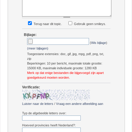
Terug naar dit topic.
Gebruik geen smileys.
Bijlage:
(
Wis bijlage
)
(meer bijlagen)
Toegestane extensies: doc, gif, jpg, mpg, pdf, png, txt,
zip
Beperkingen: 10 per bericht, maximale totale grootte:
15000 KB, maximale individuele grootte: 1280 KB
Merk op dat enige bestanden die bijgevoegd zijn apart
goedgekeurd moeten worden.
Verificatie:
Luister naar de letters
/
Vraag een andere afbeelding aan
Typ de afgebeelde letters over:
Hoeveel provincies heeft Nederland?: