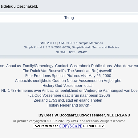
ijdelijk uitgeschakeld.
Terug
SMF 2.0.17
|
SMF © 2017
,
Simple Machines
SimplePortal 2.3.7 © 2008-2026, SimplePortal
|
Terms and Policies
XHTML
RSS
WAP2
me
About us
Family/Genealogy
Contact
Gastenboek
Publications
What do we w
The Dutch Van Rosevelt's
The American Ro(o)sevelt's
Four Freedoms Speech
Pictures visit May 26, 2000
Ambachtsheerlijkheid Oud- en Nieuw-Vossemeer en Vrijberghe
History Oud-Vossemeer- dutch
 NL
1783-Ermerins over Ambachtsheerlijkheid en Vrijberghe
Aanhangsel van boe
(Ja Oud Vossemeer gaat terug naar begin 1200!)
Zeeland 1753 incl. stad en eiland Tholen
History Nederland (dutch)
By Cees W. Boogaart,Oud-Vossemeer, NEDERLAND
All pictures copyrighted © 1996-2020 by CWB, and licensors. All rights reserved