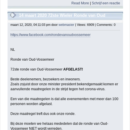
Read More
|
Schrijf een reactie
14 maart 2020 72ste Wieler Ronde van Oud
Vossemeer - AFGELAST !!! - CANCELLED
maart 12, 2020, 04:11:03 pm door
webmaster
| Views: 6909 | Comments: 0
https://www.facebook.com/rondevanoudvossemeer
NL
Ronde van Oud-Vossemeer
72ste ronde van Oud-Vossemeer
AFGELAST!
Beste deelenemers, bezoekers en inwoners.
Zoals zojuist door onze minister president bekendgemaakt komen er
aanvullende maatregelen in de strijd tegen het corona-virus.
Een van die maatregelen is dat alle evenementen met meer dan 100
personen worden afgelast.
Deze maatregel treft dus ook onze ronde.
Bij deze moeten we helaas mededelen dat de ronde van Oud-
Vossemeer NIET wordt verreden.