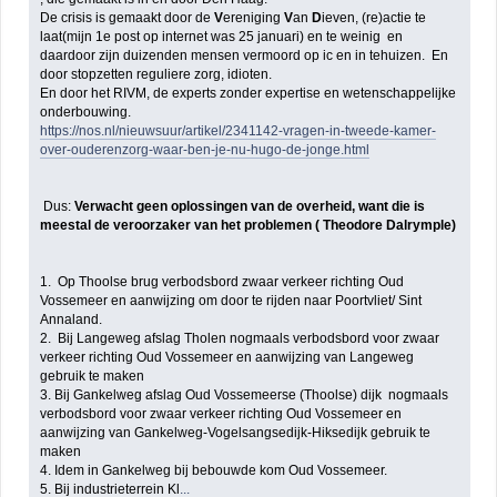
De crisis is gemaakt door de
V
ereniging
V
an
D
ieven, (re)actie te
laat(mijn 1e post op internet was 25 januari) en te weinig en
daardoor zijn duizenden mensen vermoord op ic en in tehuizen. En
door stopzetten reguliere zorg, idioten.
En door het RIVM, de experts zonder expertise en wetenschappelijke
onderbouwing.
https://nos.nl/nieuwsuur/artikel/2341142-vragen-in-tweede-kamer-
over-ouderenzorg-waar-ben-je-nu-hugo-de-jonge.html
Dus:
Verwacht geen oplossingen van de overheid, want die is
meestal de veroorzaker van het problemen ( Theodore Dalrymple)
1. Op Thoolse brug verbodsbord zwaar verkeer richting Oud
Vossemeer en aanwijzing om door te rijden naar Poortvliet/ Sint
Annaland.
2. Bij Langeweg afslag Tholen nogmaals verbodsbord voor zwaar
verkeer richting Oud Vossemeer en aanwijzing van Langeweg
gebruik te maken
3. Bij Gankelweg afslag Oud Vossemeerse (Thoolse) dijk nogmaals
verbodsbord voor zwaar verkeer richting Oud Vossemeer en
aanwijzing van Gankelweg-Vogelsangsedijk-Hiksedijk gebruik te
maken
4. Idem in Gankelweg bij bebouwde kom Oud Vossemeer.
5. Bij industrieterrein Kl
...