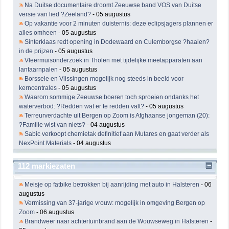
Na Duitse documentaire droomt Zeeuwse band VOS van Duitse
versie van lied ?Zeeland?
- 05 augustus
Op vakantie voor 2 minuten duisternis: deze eclipsjagers plannen er
alles omheen
- 05 augustus
Sinterklaas redt opening in Dodewaard en Culemborgse ?haaien?
in de prijzen
- 05 augustus
Vleermuisonderzoek in Tholen met tijdelijke meetapparaten aan
lantaarnpalen
- 05 augustus
Borssele en Vlissingen mogelijk nog steeds in beeld voor
kerncentrales
- 05 augustus
Waarom sommige Zeeuwse boeren toch sproeien ondanks het
waterverbod: ?Redden wat er te redden valt?
- 05 augustus
Terreurverdachte uit Bergen op Zoom is Afghaanse jongeman (20):
?Familie wist van niets?
- 04 augustus
Sabic verkoopt chemietak definitief aan Mutares en gaat verder als
NexPoint Materials
- 04 augustus
112 markiezaten
Meisje op fatbike betrokken bij aanrijding met auto in Halsteren
- 06
augustus
Vermissing van 37-jarige vrouw: mogelijk in omgeving Bergen op
Zoom
- 06 augustus
Brandweer naar achtertuinbrand aan de Wouwseweg in Halsteren
-