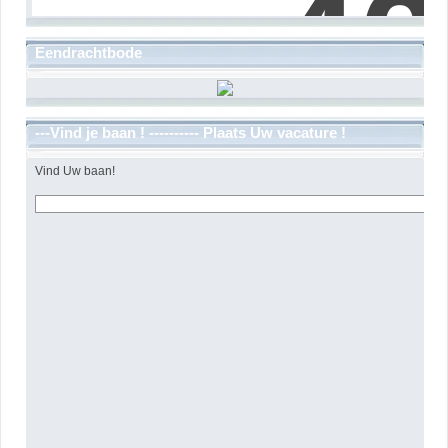
Eendrachtbode
---Vind je baan ! ---------- Plaats Uw vacature !
Vind Uw baan!