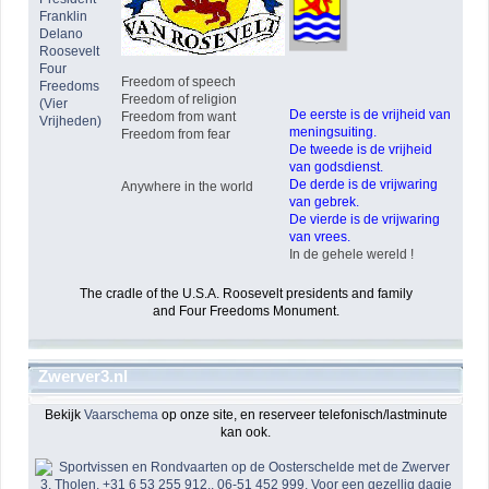
Franklin
Delano
Roosevelt
Four
Freedom of speech
Freedoms
Freedom of religion
(Vier
De eerste is de vrijheid van
Freedom from want
Vrijheden)
meningsuiting.
Freedom from fear
De tweede is de vrijheid
van godsdienst.
De derde is de vrijwaring
Anywhere in the world
van gebrek.
De vierde is de vrijwaring
van vrees.
In de gehele wereld !
The cradle of the U.S.A. Roosevelt presidents and family
and Four Freedoms Monument.
Zwerver3.nl
Bekijk
Vaarschema
op onze site, en reserveer telefonisch/lastminute
kan ook.