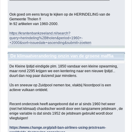
-------------------------------------------------------------------------------------
Ook goed om eens terug te kijken op de HERINDELING van de
Gemeente Tholen !!
In 92 artikelen van 1960-2000.
https://krantenbankzeeland.nl/search?
query=herindeling%2Btholen&period=1960+-
+2000&sort=issuedate+ascending&submit=zoeken
De klimaatverandering onzin van de groene maffia
(NGO) en geldbeluste politici
De Kleine Ijstijd eindigde plm. 1850 vandaar een kleine opwarming,
maar rond 2295 krijgen we een kentering naar een nieuwe Ijstijd...
duurt dan nog paar duizend jaar minstens.
IJs en sneeuw op Zuidpool nemen toe, vlakbij Noordpool is een
actieve vulkaan ontdekt.
Recent onderzoek heeft aangetoond dat er al sinds 1960 het weer
(niet het klimaat) chaotischer wordt door een langzamere jetstream , de
enige variable is dat sinds 1952 de jetstream gebruikt wordt door
vliegtuigen!
https://www.change.org/p/all-ban-airlines-using-jetstream-