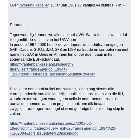
Over
invoering kabel-tv
, 15 januari 1981 17 kantjes A4 stuurde ik in :-)
Daarnaast:
Tegenwoordig kennen we allemaal het UWV. Wat velen niet weten dat
ik eigenlijk de stichter van het UWV ben.
In periode 1997-2000 heb ik de voorlopers, de bedrijfsverenigingen
GAK, Cadans GUO,USZO, SFB en LISV na fraude en corruptie van met
name het GAK in Goes en Arnhem ten onder doen gaan in het
zogenaamde ESF-schandaal.
https://krantenbankzeeland.nl/search?
query=esf+fraude&period=1994+-
+2004&sort=issuedate+ascending&submit=zoeken
Ik zal daar een apart artikel aan weiden, ik heb nog steeds alle
correspondentie van alle landelijke politieke kopstukken van die tijd,
waarin ze me vroegen vooral geen actie te ondernemen, zoals een
aantal deelnemers aan hun projecten ook een dik betaald
zwijgcontract kregen voorlegd of werd gedreigd hun uitkering stop te
zetten.
https://krantenbankzeeland.nl/issue/pzc/2001-02-
19/edition/null/page/1?query=esf%20fraude&period=1994%20-
%202004&sort=issuedate%20ascending