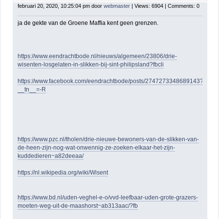
februari 20, 2020, 10:25:04 pm door
webmaster
| Views: 6904 | Comments: 0
ja de gekte van de Groene Maffia kent geen grenzen.
https://www.eendrachtbode.nl/nieuws/algemeen/23806/drie-
wisenten-losgelaten-in-slikken-bij-sint-philipsland?fbcli
https://www.facebook.com/eendrachtbode/posts/2747273348689143?
__tn__=-R
https://www.pzc.nl/tholen/drie-nieuwe-bewoners-van-de-slikken-van-
de-heen-zijn-nog-wat-onwennig-ze-zoeken-elkaar-het-zijn-
kuddedieren~a82deeaa/
https://nl.wikipedia.org/wiki/Wisent
https://www.bd.nl/uden-veghel-e-o/vvd-leefbaar-uden-grote-grazers-
moeten-weg-uit-de-maashorst~ab313aac/?fb