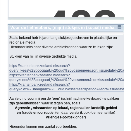
Voor de liefhebbers, (mijn) stukjes in (social) media
Zoals bekend heb ik jarenlang stukjes geschreven in plaatselijke en
regionale media.
Hieronder inks naar diverse archiefbronnen waar ze te lezen zijn:
Stukken van mij in diverse gedrukte media
https://krantenbankzeeland.nl/search?
query=kees%2Bboogaart,%20oud%20vossemeer&sort=issuedate%20asce
https://krantenbankzeeland.nl/search?
query=cees%2Bboogaart,%20oud%20vossemeer&sort=issuedate%20asce
https://krantenbankzeeland.nl/search?
query=c.w.%2Bboogaart%2C+oud+vossemeer&period=&sort=issuedate+as
Aanleiding voor mij om de "pen" (schrijfmachine-keyboard) te pakken
zijn gebeurtenissen waar ik tegen ben, zoals
Agressie , misstanden op lokaal, regionaal en landelijk gebied
en fraude en corruptie
, (en daar versta ik ook (gemeentelijke)
vriendjes-politiek
onder)
Hieronder komen een aantal voorbeelden: