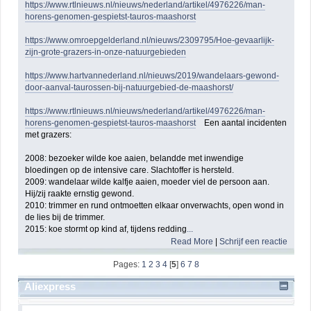
https://www.rtlnieuws.nl/nieuws/nederland/artikel/4976226/man-
horens-genomen-gespietst-tauros-maashorst
https://www.omroepgelderland.nl/nieuws/2309795/Hoe-gevaarlijk-
zijn-grote-grazers-in-onze-natuurgebieden
https://www.hartvannederland.nl/nieuws/2019/wandelaars-gewond-
door-aanval-taurossen-bij-natuurgebied-de-maashorst/
https://www.rtlnieuws.nl/nieuws/nederland/artikel/4976226/man-
horens-genomen-gespietst-tauros-maashorst
Een aantal incidenten
met grazers:
2008: bezoeker wilde koe aaien, belandde met inwendige
bloedingen op de intensive care. Slachtoffer is hersteld.
2009: wandelaar wilde kalfje aaien, moeder viel de persoon aan.
Hij/zij raakte ernstig gewond.
2010: trimmer en rund ontmoetten elkaar onverwachts, open wond in
de lies bij de trimmer.
2015: koe stormt op kind af, tijdens redding
...
Read More
|
Schrijf een reactie
Pages:
1
2
3
4
[
5
]
6
7
8
Aliexpress