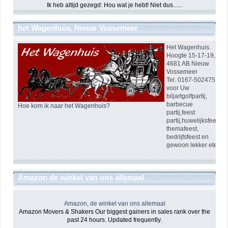
Ik heb altijd gezegd: Hou wat je hebt! Niet dus......
het Wagenhuis, Nieuw Vossemeer
Het Wagenhuis.
Hoogte 15-17-19,
4681 AB Nieuw
Vossemeer
Tel. 0167-502475
voor Uw
biljartgolfpartij,
barbecue
Hoe kom ik naar het Wagenhuis?
partij,feest
partij,huwelijksfeest,
themafeest,
bedrijfsfeest en
gewoon lekker eten!
Amazon de winkel van ons allemaal
Amazon, de winkel van ons allemaal
Amazon Movers & Shakers Our biggest gainers in sales rank over the
past 24 hours. Updated frequently.