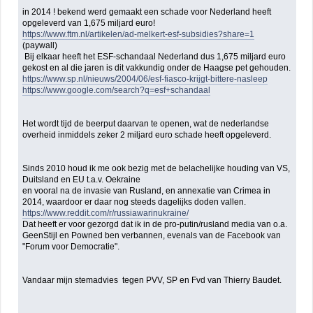
in 2014 ! bekend werd gemaakt een schade voor Nederland heeft
opgeleverd van 1,675 miljard euro!
https://www.ftm.nl/artikelen/ad-melkert-esf-subsidies?share=1
(paywall)
Bij elkaar heeft het ESF-schandaal Nederland dus 1,675 miljard euro
gekost en al die jaren is dit vakkundig onder de Haagse pet gehouden.
https://www.sp.nl/nieuws/2004/06/esf-fiasco-krijgt-bittere-nasleep
https://www.google.com/search?q=esf+schandaal
Het wordt tijd de beerput daarvan te openen, wat de nederlandse
overheid inmiddels zeker 2 miljard euro schade heeft opgeleverd.
Sinds 2010 houd ik me ook bezig met de belachelijke houding van VS,
Duitsland en EU t.a.v. Oekraine
en vooral na de invasie van Rusland, en annexatie van Crimea in
2014, waardoor er daar nog steeds dagelijks doden vallen.
https://www.reddit.com/r/russiawarinukraine/
Dat heeft er voor gezorgd dat ik in de pro-putin/rusland media van o.a.
GeenStijl en Powned ben verbannen, evenals van de Facebook van
"Forum voor Democratie".
Vandaar mijn stemadvies tegen PVV, SP en Fvd van Thierry Baudet.