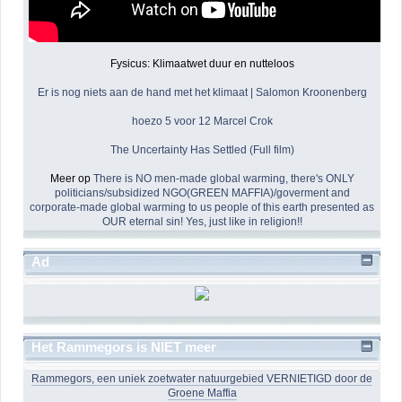
Fysicus: Klimaatwet duur en nutteloos
Er is nog niets aan de hand met het klimaat | Salomon Kroonenberg
hoezo 5 voor 12 Marcel Crok
The Uncertainty Has Settled (Full film)
Meer op
There is NO men-made global warming, there's ONLY
politicians/subsidized NGO(GREEN MAFFIA)/goverment and
corporate-made global warming to us people of this earth presented as
OUR eternal sin! Yes, just like in religion!!
Ad
Het Rammegors is NIET meer
Rammegors, een uniek zoetwater natuurgebied VERNIETIGD door de
Groene Maffia