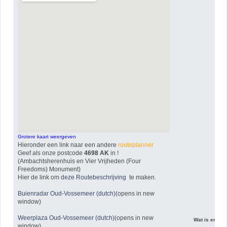
Grotere kaart weergeven
Hieronder een link naar een andere
routeplanner
Geef als onze postcode
4698 AK
in !
(Ambachtsherenhuis en Vier Vrijheden (Four
Freedoms) Monument)
Hier de link om
deze Routebeschrijving
te maken.
Buienradar Oud-Vossemeer (dutch)
(opens in new
window)
Weerplaza Oud-Vossemeer (dutch)
(opens in new
Wat is er voo
window)