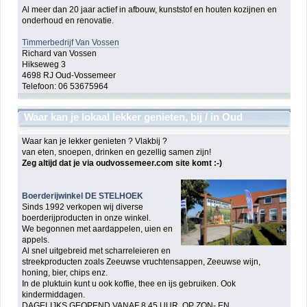
Al meer dan 20 jaar actief in afbouw, kunststof en houten kozijnen en
onderhoud en renovatie.
Timmerbedrijf Van Vossen
Richard van Vossen
Hikseweg 3
4698 RJ Oud-Vossemeer
Telefoon: 06 53675964
Waar kan je lokaal lekker genieten, bij / in Oud
Vossemeer ?
Waar kan je lekker genieten ? Vlakbij ?
van eten, snoepen, drinken en gezellig samen zijn!
Zeg altijd dat je via oudvossemeer.com site komt :-)
Boerderijwinkel DE STELHOEK
Sinds 1992 verkopen wij diverse
boerderijproducten in onze winkel.
We begonnen met aardappelen, uien en
appels.
Al snel uitgebreid met scharreleieren en
streekproducten zoals Zeeuwse vruchtensappen, Zeeuwse wijn,
honing, bier, chips enz.
In de pluktuin kunt u ook koffie, thee en ijs gebruiken. Ook
kindermiddagen.
DAGELIJKS GEOPEND VANAF 8.45 UUR. OP ZON- EN