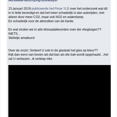
worldwide-destroying-ozonelayer
15 januari 2019
publiceerde het Finse YLE
over het onderzoek wat dit
in in feite bevestigt en dat het meer schadelijk is dan autorijden, niet
alleen door meer CO2, maar ook NO2 en waterdamp.
En schadelijk voor de atmosfeer van de Aarde.
En wat vinden we in alle klimaatakkoorden over die vliegtuigen??
NIETS...
Stelletje amateurs!
Over de onzin: Sorteert U ook in de glasbak het glas op kleur??
Kijk dan eens van boven als dat kan als die bak wordt opgehaald....het
zal U verbazen...ik verklap niks