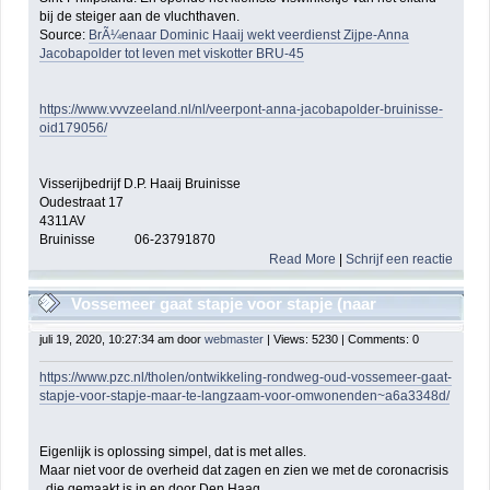
bij de steiger aan de vluchthaven.
Source:
BrÃ¼enaar Dominic Haaij wekt veerdienst Zijpe-Anna
Jacobapolder tot leven met viskotter BRU-45
https://www.vvvzeeland.nl/nl/veerpont-anna-jacobapolder-bruinisse-
oid179056/
Visserijbedrijf D.P. Haaij Bruinisse
Oudestraat 17
4311AV
Bruinisse 06-23791870
Read More
|
Schrijf een reactie
Vossemeer gaat stapje voor stapje (naar
rondweg)maar te langzaam voor omwonenden
juli 19, 2020, 10:27:34 am door
webmaster
| Views: 5230 | Comments: 0
https://www.pzc.nl/tholen/ontwikkeling-rondweg-oud-vossemeer-gaat-
stapje-voor-stapje-maar-te-langzaam-voor-omwonenden~a6a3348d/
Eigenlijk is oplossing simpel, dat is met alles.
Maar niet voor de overheid dat zagen en zien we met de coronacrisis
, die gemaakt is in en door Den Haag.