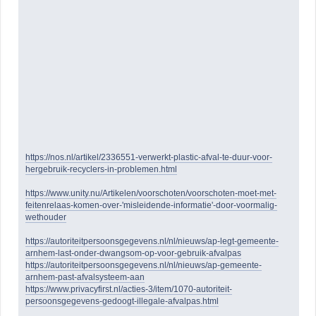
https://nos.nl/artikel/2336551-verwerkt-plastic-afval-te-duur-voor-
hergebruik-recyclers-in-problemen.html
https://www.unity.nu/Artikelen/voorschoten/voorschoten-moet-met-
feitenrelaas-komen-over-'misleidende-informatie'-door-voormalig-
wethouder
https://autoriteitpersoonsgegevens.nl/nl/nieuws/ap-legt-gemeente-
arnhem-last-onder-dwangsom-op-voor-gebruik-afvalpas
https://autoriteitpersoonsgegevens.nl/nl/nieuws/ap-gemeente-
arnhem-past-afvalsysteem-aan
https://www.privacyfirst.nl/acties-3/item/1070-autoriteit-
persoonsgegevens-gedoogt-illegale-afvalpas.html