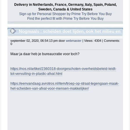
Delivery in Netherlands, France, Germany, Italy, Spain, Poland,
Sweden, Canada & United States
Sign up for Personal Shopper by Prime Try Before You Buy
Find the perfect fit with Prime Try Before You Buy
Nogmaals : scheiden doet lijden, ook het milieu en
de portemonee
september 02, 2020, 06:54:13 pm door
webmaster
| Views: 4304 | Comments:
0
Maar ja daar heb je bureaucratie voor toch?
https://nos.nl/artikel/2360318-doorgeschoten-overheidsbeleid-leidt-
tot-vervuiling-in-plastic-afval.html
https://eenvandaag.avrotros.nl/item/troep-op-straat-tegengaan-maak-
het-scheiden-van-afval-voor-mensen-makkelijker/