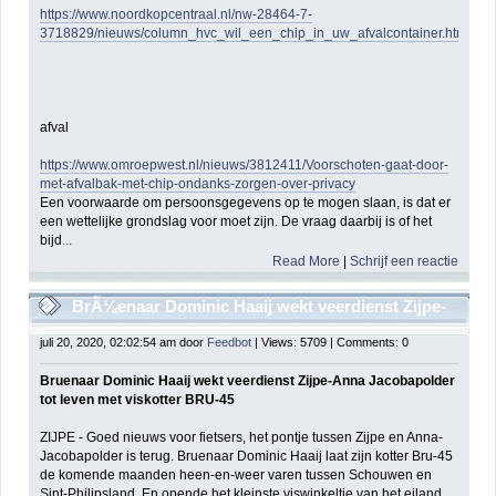
https://www.noordkopcentraal.nl/nw-28464-7-
3718829/nieuws/column_hvc_wil_een_chip_in_uw_afvalcontainer.html
afval
https://www.omroepwest.nl/nieuws/3812411/Voorschoten-gaat-door-
met-afvalbak-met-chip-ondanks-zorgen-over-privacy
Een voorwaarde om persoonsgegevens op te mogen slaan, is dat er
een wettelijke grondslag voor moet zijn. De vraag daarbij is of het
bijd
...
Read More
|
Schrijf een reactie
BrÃ¼enaar Dominic Haaij wekt veerdienst Zijpe-
Anna Jacobapolder tot leven met viskotter BRU-45
juli 20, 2020, 02:02:54 am door
Feedbot
| Views: 5709 | Comments: 0
Bruenaar Dominic Haaij wekt veerdienst Zijpe-Anna Jacobapolder
tot leven met viskotter BRU-45
ZIJPE - Goed nieuws voor fietsers, het pontje tussen Zijpe en Anna-
Jacobapolder is terug. Bruenaar Dominic Haaij laat zijn kotter Bru-45
de komende maanden heen-en-weer varen tussen Schouwen en
Sint-Philipsland. En opende het kleinste viswinkeltje van het eiland