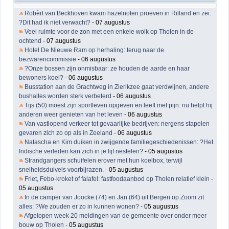
Robèrt van Beckhoven kwam hazelnoten proeven in Rilland en zei:
?Dit had ik niet verwacht?
- 07 augustus
Veel ruimte voor de zon met een enkele wolk op Tholen in de
ochtend
- 07 augustus
Hotel De Nieuwe Ram op herhaling: terug naar de
bezwarencommissie
- 06 augustus
?Onze bossen zijn onmisbaar: ze houden de aarde en haar
bewoners koel?
- 06 augustus
Busstation aan de Grachtweg in Zierikzee gaat verdwijnen, andere
bushaltes worden sterk verbeterd
- 06 augustus
Tijs (50) moest zijn sportleven opgeven en leeft met pijn: nu helpt hij
anderen weer genieten van het leven
- 06 augustus
Van vastlopend verkeer tot gevaarlijke bedrijven: nergens stapelen
gevaren zich zo op als in Zeeland
- 06 augustus
Natascha en Kim duiken in zwijgende familiegeschiedenissen: ?Het
Indische verleden kan zich in je lijf nestelen?
- 05 augustus
Strandgangers schuifelen erover met hun koelbox, terwijl
snelheidsduivels voorbijrazen.
- 05 augustus
Friet, Febo-kroket of falafel: fastfoodaanbod op Tholen relatief klein
-
05 augustus
In de camper van Joocke (74) en Jan (64) uit Bergen op Zoom zit
alles: ?We zouden er zo in kunnen wonen?
- 05 augustus
Afgelopen week 20 meldingen van de gemeente over onder meer
bouw op Tholen
- 05 augustus