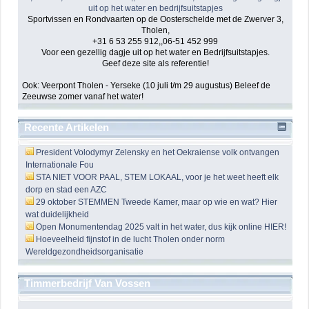
Sportvissen en Rondvaarten op de Oosterschelde met de Zwerver 3,
Tholen,
+31 6 53 255 912,,06-51 452 999
Voor een gezellig dagje uit op het water en Bedrijfsuitstapjes.
Geef deze site als referentie!
Ook: Veerpont Tholen - Yerseke (10 juli t/m 29 augustus) Beleef de
Zeeuwse zomer vanaf het water!
Recente Artikelen
President Volodymyr Zelensky en het Oekraiense volk ontvangen
Internationale Fou
STA NIET VOOR PAAL, STEM LOKAAL, voor je het weet heeft elk
dorp en stad een AZC
29 oktober STEMMEN Tweede Kamer, maar op wie en wat? Hier
wat duidelijkheid
Open Monumentendag 2025 valt in het water, dus kijk online HIER!
Hoeveelheid fijnstof in de lucht Tholen onder norm
Wereldgezondheidsorganisatie
Timmerbedrijf Van Vossen