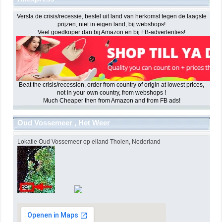
Versla de crisis/recessie, bestel uit land van herkomst tegen de laagste
prijzen, niet in eigen land, bij webshops!
Veel goedkoper dan bij Amazon en bij FB-advertenties!
Beat the crisis/recession, order from country of origin at lowest prices,
not in your own country, from webshops !
Much Cheaper then from Amazon and from FB ads!
Oud Vossemeer , Het Weer
Lokatie Oud Vossemeer op eiland Tholen, Nederland