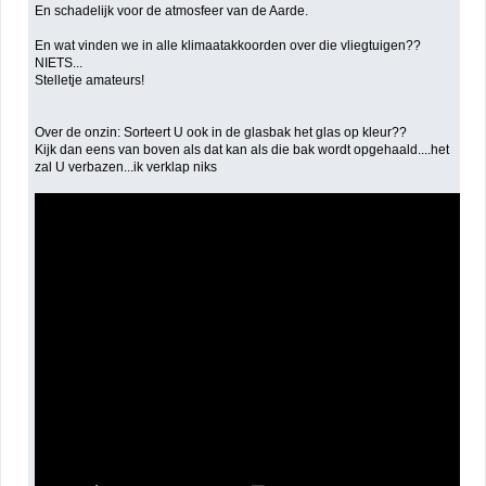
En schadelijk voor de atmosfeer van de Aarde.
En wat vinden we in alle klimaatakkoorden over die vliegtuigen??
NIETS...
Stelletje amateurs!
Over de onzin: Sorteert U ook in de glasbak het glas op kleur??
Kijk dan eens van boven als dat kan als die bak wordt opgehaald....het
zal U verbazen...ik verklap niks