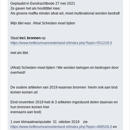
Geplaatst in Eendrachtbode 27 mei 2021
Ze gaven het als hoofdtitel mee:
Als groene maffia minder afval wil, moet multinational worden bestraft
MIjn titel was : Afval Scheiden moet lijden
Staat
incl. bronnen
op
https://www.hetforumvannederland.nl/index.php?topic=551216.0
met als titel
(Afval) Scheiden moet lijden ! We worden belogen en bedrogen door
overheid!
De oudere artikelen van 2019 waarvan bronnen hierin ook aan bod
komen komen uit
Eind november 2019 heb ik 3 artikelen ingestuurd delen daarvan en
hun bronnen komen hier
evenaans aan bod)
1 over klimaatmanipulatie 31 oktober 2019 zie
https://www.hetforumvannederland.nl/index.php?topic=488526.0
en