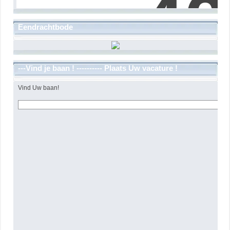
Eendrachtbode
---Vind je baan ! ---------- Plaats Uw vacature !
Vind Uw baan!