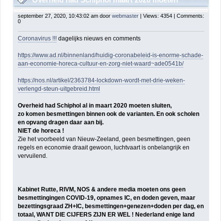
sluiten, zo komt Britse Variant binnen
september 27, 2020, 10:43:02 am door
webmaster
| Views: 4354 | Comments:
0
Coronavirus !!!
dagelijks nieuws en comments
https://www.ad.nl/binnenland/huidig-coronabeleid-is-enorme-schade-
aan-economie-horeca-cultuur-en-zorg-niet-waard~ade0541b/
https://nos.nl/artikel/2363784-lockdown-wordt-met-drie-weken-
verlengd-steun-uitgebreid.html
Overheid had Schiphol al in maart 2020 moeten sluiten,
zo komen besmettingen binnen ook de varianten. En ook scholen
en opvang dragen daar aan bij.
NIET de horeca !
Zie het voorbeeld van Nieuw-Zeeland, geen besmettingen, geen
regels en economie draait gewoon, luchtvaart is onbelangrijk en
vervuilend.
Kabinet Rutte, RIVM, NOS & andere media moeten ons geen
besmettingingen COVID-19, opnames IC, en doden geven, maar
bezettingsgraad ZH+IC, besmettingen+genezen+doden per dag, en
totaal, WANT DIE CIJFERS ZIJN ER WEL ! Nederland enige land