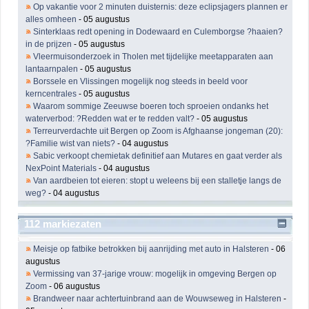
Op vakantie voor 2 minuten duisternis: deze eclipsjagers plannen er
alles omheen
- 05 augustus
Sinterklaas redt opening in Dodewaard en Culemborgse ?haaien?
in de prijzen
- 05 augustus
Vleermuisonderzoek in Tholen met tijdelijke meetapparaten aan
lantaarnpalen
- 05 augustus
Borssele en Vlissingen mogelijk nog steeds in beeld voor
kerncentrales
- 05 augustus
Waarom sommige Zeeuwse boeren toch sproeien ondanks het
waterverbod: ?Redden wat er te redden valt?
- 05 augustus
Terreurverdachte uit Bergen op Zoom is Afghaanse jongeman (20):
?Familie wist van niets?
- 04 augustus
Sabic verkoopt chemietak definitief aan Mutares en gaat verder als
NexPoint Materials
- 04 augustus
Van aardbeien tot eieren: stopt u weleens bij een stalletje langs de
weg?
- 04 augustus
112 markiezaten
Meisje op fatbike betrokken bij aanrijding met auto in Halsteren
- 06
augustus
Vermissing van 37-jarige vrouw: mogelijk in omgeving Bergen op
Zoom
- 06 augustus
Brandweer naar achtertuinbrand aan de Wouwseweg in Halsteren
-