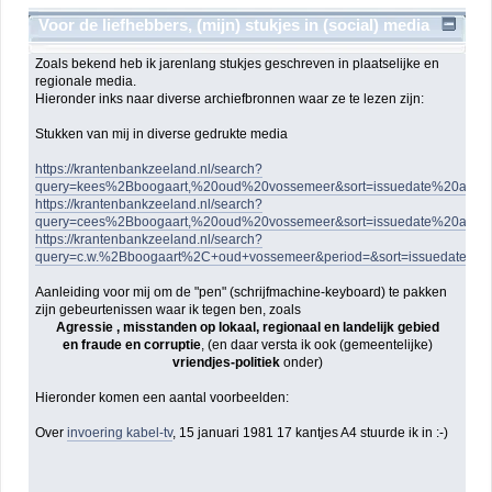
Voor de liefhebbers, (mijn) stukjes in (social) media
Zoals bekend heb ik jarenlang stukjes geschreven in plaatselijke en
regionale media.
Hieronder inks naar diverse archiefbronnen waar ze te lezen zijn:
Stukken van mij in diverse gedrukte media
https://krantenbankzeeland.nl/search?
query=kees%2Bboogaart,%20oud%20vossemeer&sort=issuedate%20asce
https://krantenbankzeeland.nl/search?
query=cees%2Bboogaart,%20oud%20vossemeer&sort=issuedate%20asce
https://krantenbankzeeland.nl/search?
query=c.w.%2Bboogaart%2C+oud+vossemeer&period=&sort=issuedate+as
Aanleiding voor mij om de "pen" (schrijfmachine-keyboard) te pakken
zijn gebeurtenissen waar ik tegen ben, zoals
Agressie , misstanden op lokaal, regionaal en landelijk gebied
en fraude en corruptie
, (en daar versta ik ook (gemeentelijke)
vriendjes-politiek
onder)
Hieronder komen een aantal voorbeelden:
Over
invoering kabel-tv
, 15 januari 1981 17 kantjes A4 stuurde ik in :-)