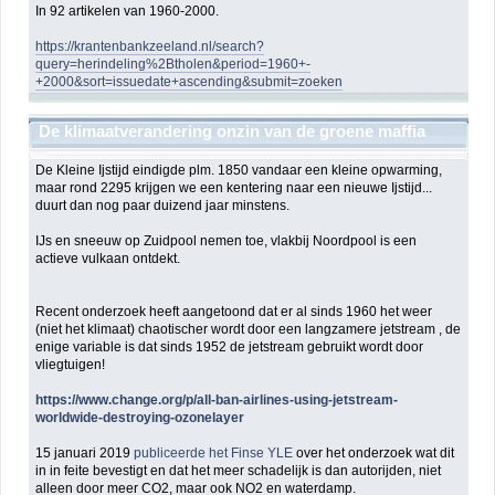
In 92 artikelen van 1960-2000.
https://krantenbankzeeland.nl/search?
query=herindeling%2Btholen&period=1960+-
+2000&sort=issuedate+ascending&submit=zoeken
De klimaatverandering onzin van de groene maffia
(NGO) en geldbeluste politici
De Kleine Ijstijd eindigde plm. 1850 vandaar een kleine opwarming,
maar rond 2295 krijgen we een kentering naar een nieuwe Ijstijd...
duurt dan nog paar duizend jaar minstens.
IJs en sneeuw op Zuidpool nemen toe, vlakbij Noordpool is een
actieve vulkaan ontdekt.
Recent onderzoek heeft aangetoond dat er al sinds 1960 het weer
(niet het klimaat) chaotischer wordt door een langzamere jetstream , de
enige variable is dat sinds 1952 de jetstream gebruikt wordt door
vliegtuigen!
https://www.change.org/p/all-ban-airlines-using-jetstream-
worldwide-destroying-ozonelayer
15 januari 2019
publiceerde het Finse YLE
over het onderzoek wat dit
in in feite bevestigt en dat het meer schadelijk is dan autorijden, niet
alleen door meer CO2, maar ook NO2 en waterdamp.