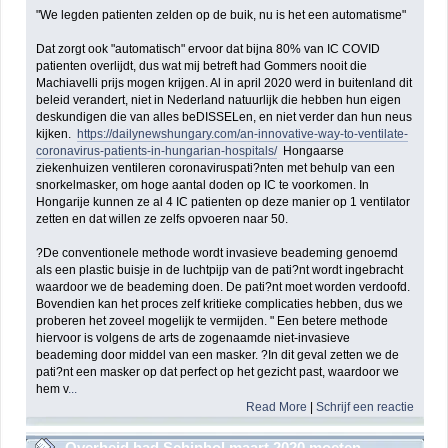
"We legden patienten zelden op de buik, nu is het een automatisme"
Dat zorgt ook "automatisch" ervoor dat bijna 80% van IC COVID
patienten overlijdt, dus wat mij betreft had Gommers nooit die
Machiavelli prijs mogen krijgen. Al in april 2020 werd in buitenland dit
beleid verandert, niet in Nederland natuurlijk die hebben hun eigen
deskundigen die van alles beDISSELen, en niet verder dan hun neus
kijken.
https://dailynewshungary.com/an-innovative-way-to-ventilate-
coronavirus-patients-in-hungarian-hospitals/
Hongaarse
ziekenhuizen ventileren coronaviruspati?nten met behulp van een
snorkelmasker, om hoge aantal doden op IC te voorkomen. In
Hongarije kunnen ze al 4 IC patienten op deze manier op 1 ventilator
zetten en dat willen ze zelfs opvoeren naar 50.
?De conventionele methode wordt invasieve beademing genoemd
als een plastic buisje in de luchtpijp van de pati?nt wordt ingebracht
waardoor we de beademing doen. De pati?nt moet worden verdoofd.
Bovendien kan het proces zelf kritieke complicaties hebben, dus we
proberen het zoveel mogelijk te vermijden. " Een betere methode
hiervoor is volgens de arts de zogenaamde niet-invasieve
beademing door middel van een masker. ?In dit geval zetten we de
pati?nt een masker op dat perfect op het gezicht past, waardoor we
hem v
...
Read More
|
Schrijf een reactie
Overheid had Schiphol maart 2020 moeten