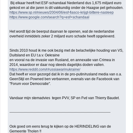
Bij elkaar heeft het ESF-schandaal Nederland dus 1,675 miljard euro
gekost en al die jaren is dit vakkundig onder de Haagse pet gehouden.
https://www.sp.nl/nieuws/2004/06/esf-fiasco-krijgt-bittere-nasleep
https://www.google.com/search?q=esf+schandaal
Het wordt tijd de beerput daarvan te openen, wat de nederlandse
overheid inmiddels zeker 2 miljard euro schade heeft opgeleverd.
Sinds 2010 houd ik me ook bezig met de belachelijke houding van VS,
Duitsland en EU t.a.v. Oekraine
en vooral na de invasie van Rusland, en annexatie van Crimea in
2014, waardoor er daar nog steeds dagelijks doden vallen.
https://www.reddit.com/r/russiawarinukraine/
Dat heeft er voor gezorgd dat ik in de pro-putin/rusland media van o.a.
GeenStijl en Powned ben verbannen, evenals van de Facebook van
"Forum voor Democratie".
Vandaar mijn stemadvies tegen PVV, SP en Fvd van Thierry Baudet.
-------------------------------------------------------------------------------------
Ook goed om eens terug te kijken op de HERINDELING van de
Gemeente Tholen !!