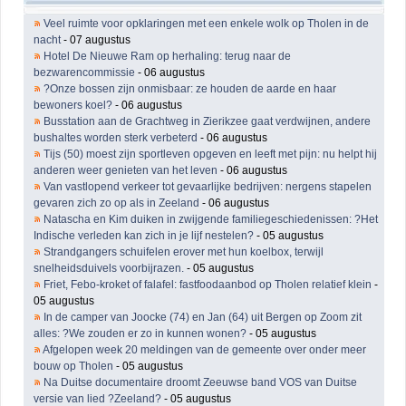
Veel ruimte voor opklaringen met een enkele wolk op Tholen in de
nacht
- 07 augustus
Hotel De Nieuwe Ram op herhaling: terug naar de
bezwarencommissie
- 06 augustus
?Onze bossen zijn onmisbaar: ze houden de aarde en haar
bewoners koel?
- 06 augustus
Busstation aan de Grachtweg in Zierikzee gaat verdwijnen, andere
bushaltes worden sterk verbeterd
- 06 augustus
Tijs (50) moest zijn sportleven opgeven en leeft met pijn: nu helpt hij
anderen weer genieten van het leven
- 06 augustus
Van vastlopend verkeer tot gevaarlijke bedrijven: nergens stapelen
gevaren zich zo op als in Zeeland
- 06 augustus
Natascha en Kim duiken in zwijgende familiegeschiedenissen: ?Het
Indische verleden kan zich in je lijf nestelen?
- 05 augustus
Strandgangers schuifelen erover met hun koelbox, terwijl
snelheidsduivels voorbijrazen.
- 05 augustus
Friet, Febo-kroket of falafel: fastfoodaanbod op Tholen relatief klein
-
05 augustus
In de camper van Joocke (74) en Jan (64) uit Bergen op Zoom zit
alles: ?We zouden er zo in kunnen wonen?
- 05 augustus
Afgelopen week 20 meldingen van de gemeente over onder meer
bouw op Tholen
- 05 augustus
Na Duitse documentaire droomt Zeeuwse band VOS van Duitse
versie van lied ?Zeeland?
- 05 augustus