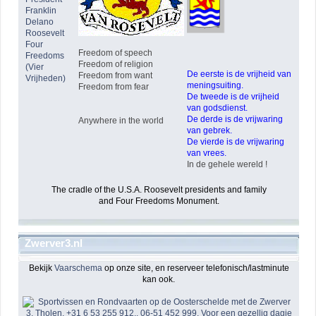
Franklin
Delano
Roosevelt
Four
Freedom of speech
Freedoms
Freedom of religion
(Vier
De eerste is de vrijheid van
Freedom from want
Vrijheden)
meningsuiting.
Freedom from fear
De tweede is de vrijheid
van godsdienst.
De derde is de vrijwaring
Anywhere in the world
van gebrek.
De vierde is de vrijwaring
van vrees.
In de gehele wereld !
The cradle of the U.S.A. Roosevelt presidents and family
and Four Freedoms Monument.
Zwerver3.nl
Bekijk
Vaarschema
op onze site, en reserveer telefonisch/lastminute
kan ook.