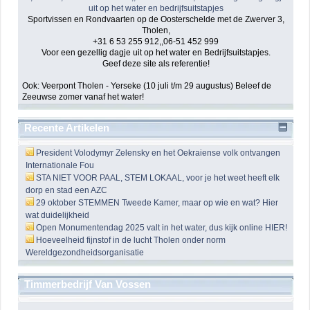
Sportvissen en Rondvaarten op de Oosterschelde met de Zwerver 3,
Tholen,
+31 6 53 255 912,,06-51 452 999
Voor een gezellig dagje uit op het water en Bedrijfsuitstapjes.
Geef deze site als referentie!
Ook: Veerpont Tholen - Yerseke (10 juli t/m 29 augustus) Beleef de
Zeeuwse zomer vanaf het water!
Recente Artikelen
President Volodymyr Zelensky en het Oekraiense volk ontvangen
Internationale Fou
STA NIET VOOR PAAL, STEM LOKAAL, voor je het weet heeft elk
dorp en stad een AZC
29 oktober STEMMEN Tweede Kamer, maar op wie en wat? Hier
wat duidelijkheid
Open Monumentendag 2025 valt in het water, dus kijk online HIER!
Hoeveelheid fijnstof in de lucht Tholen onder norm
Wereldgezondheidsorganisatie
Timmerbedrijf Van Vossen