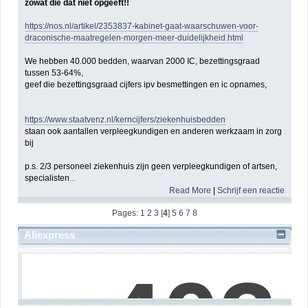
zowat die dat niet opgeeft!!
https://nos.nl/artikel/2353837-kabinet-gaat-waarschuwen-voor-
draconische-maatregelen-morgen-meer-duidelijkheid.html
We hebben 40.000 bedden, waarvan 2000 IC, bezettingsgraad
tussen 53-64%,
geef die bezettingsgraad cijfers ipv besmettingen en ic opnames,
https://www.staatvenz.nl/kerncijfers/ziekenhuisbedden
staan ook aantallen verpleegkundigen en anderen werkzaam in zorg
bij
p.s. 2/3 personeel ziekenhuis zijn geen verpleegkundigen of artsen,
specialisten
...
Read More
|
Schrijf een reactie
Pages:
1
2
3
[
4
]
5
6
7
8
Aliexpress