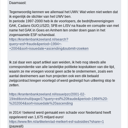
Daarnaast:
Tegenwoordig kennen we allemaal het UWV. Wat velen niet weten dat
ik eigenlijk de stichter van het UWV ben.
In periode 1997-2000 heb ik de voorlopers, de bedrijfsverenigingen
GAK, Cadans GUO,USZO, SFB en LISV na fraude en corruptie van met
name het GAK in Goes en Arnhem ten onder doen gaan in het
zogenaamde ESF-schandaal.
https://krantenbankzeeland.nl/search?
query=esf+fraude&period=1994+-
+2004&sort=issuedate+ascending&submit=zoeken
Ik zal daar een apart artikel aan weiden, ik heb nog steeds alle
correspondentie van alle landelijke politieke kopstukken van die tijd,
waarin ze me vroegen vooral geen actie te ondernemen, zoals een
aantal deelnemers aan hun projecten ook een dik betaald
zwijgcontract kregen voorlegd of werd gedreigd hun uitkering stop te
zetten.
https://krantenbankzeeland.nl/issue/pzc/2001-02-
19/edition/null/page/1?query=esf%20fraude&period=1994%20-
%202004&sort=issuedate%20ascending
in 2014 ! bekend werd gemaakt een schade voor Nederland heeft
opgeleverd van 1,675 miljard euro!
https://www.ftm.nl/artikelen/ad-melkert-esf-subsidies?share=1
(paywall)