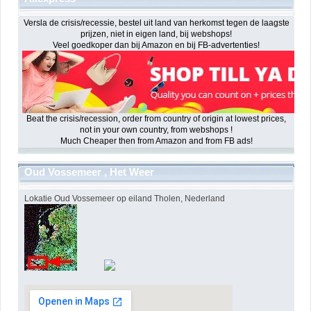
Versla de crisis/recessie, bestel uit land van herkomst tegen de laagste
prijzen, niet in eigen land, bij webshops!
Veel goedkoper dan bij Amazon en bij FB-advertenties!
Beat the crisis/recession, order from country of origin at lowest prices,
not in your own country, from webshops !
Much Cheaper then from Amazon and from FB ads!
Oud Vossemeer , Het Weer
Lokatie Oud Vossemeer op eiland Tholen, Nederland