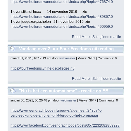
https://www.hetforumvannederland.nl/index.php?topic=476874.0
1 over stikstof hoax 14 november 2019 zie
https://www.hetforumvannederland.nl/index.php?topic=489867.0
1 over jeugdzorg/scholen 21 november 2019 zie
https://www.hetforumvannederland.nl/index.php?topic=490959.0
Read More
|
Schrijf een reactie
Vandaag over 2 uur Four Freedoms uitzending
maart 31, 2021, 10:17:13 am door
webmaster
| Views: 3201 | Comments: 0
https://fourfreedoms.vrijheidscolleges.nl/
Read More
|
Schrijf een reactie
"Nu is het een automatisme" - reactie op EB
30122020 Anjolien Koopman
januari 05, 2021, 06:20:48 pm door
webmaster
| Views: 3647 | Comments: 0
https://www.eendrachtbode.nl/nieuws/algemeen/24357/ic-
verpleegkundige-anjolien-blikt-terug-op-het-coronajaar
https://www.facebook.com/eendrachtbode/posts/3572232082859928