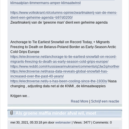
klimaatplan-timmermans-amper-klimaatwinst
https://www.volkskrant.nl/columns-opinie/zwartmakerij-van-de-mens-
dient-een-geheime-agenda~b97d0200/
Zwartmakerij van de 'gewone man' dient een geheime agenda
Anchorage to Tie Earliest Snowfall on Record Today, + Migrants
Freezing to Death on Belarus-Poland Border as Early-Season Arctic
Cold Grips Europe
https://electroverse.net/anchorage-to-tie-earliest-snowfall-on-record-
migrants-freezing-to-death-as-early-season-cold-grips-europe/
https://www.reddit.com/r/russiawarinukraine/comments/q1tw2q/norther
https://electroverse.net/nasa-data-reveals-global-snowfall-has-
increased-over-the-past-40-years/
https://electroverse.net/u-s-has-been-cooling-since-the-1930s/
Nasa
changing , adjusting data net al de KNMI , de klimaatwappies
Krijgen we
...
Read More
|
Schrijf een reactie
Als groene maffia minder afval wil, moet
multinational worden bestraft
mei 30, 2021, 05:33:18 pm door
webmaster
| Views: 3477 | Comments: 0