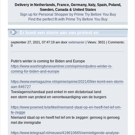
Delivery in Netherlands, France, Germany, Italy, Spain, Poland,
Sweden, Canada & United States
Sign up for Personal Shopper by Prime Try Before You Buy
Find the perfect fit with Prime Try Before You Buy
Er komt een storm aan van protest en
verontwaardiging van de gewone burgers
september 27, 2021, 07:47:19 am door
webmaster
| Views: 3631 | Comments:
0
Putin's winter is coming for Biden and Europe
https://www.washingtonexaminer.com/opinion/putins-winter-is-
coming-for-biden-and-europe
https://www.ewmagazine.nl/opinie/opinie/2021/09/er-komt-een-storm-
aan-846727
Toeslagenschandaal past enkel in een dictatoriaal land
een storm van protest en verontwaardiging van de burgers
https://www.powned.tv/artikel/niemand-staat-op-en-heeft-het-lef-om-
te-zegge
Niemand staat op en heeft het lef om te zeggen: genoeg is genoeg
met die immigratie
https://www.telegraaf.nl/nieuws/419610665/vernietigende-analyse-