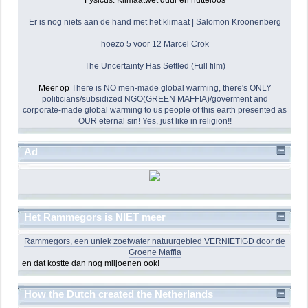
Er is nog niets aan de hand met het klimaat | Salomon Kroonenberg
hoezo 5 voor 12 Marcel Crok
The Uncertainty Has Settled (Full film)
Meer op
There is NO men-made global warming, there's ONLY
politicians/subsidized NGO(GREEN MAFFIA)/goverment and
corporate-made global warming to us people of this earth presented as
OUR eternal sin! Yes, just like in religion!!
Ad
Het Rammegors is NIET meer
Rammegors, een uniek zoetwater natuurgebied VERNIETIGD door de
Groene Maffia
en dat kostte dan nog miljoenen ook!
How the Dutch created the Netherlands