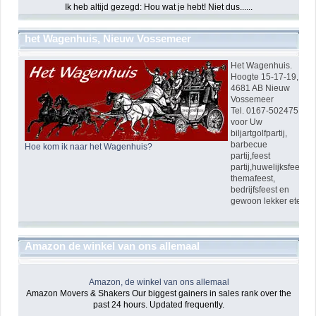
Ik heb altijd gezegd: Hou wat je hebt! Niet dus......
het Wagenhuis, Nieuw Vossemeer
Het Wagenhuis.
Hoogte 15-17-19,
4681 AB Nieuw
Vossemeer
Tel. 0167-502475
voor Uw
biljartgolfpartij,
barbecue
Hoe kom ik naar het Wagenhuis?
partij,feest
partij,huwelijksfeest,
themafeest,
bedrijfsfeest en
gewoon lekker eten!
Amazon de winkel van ons allemaal
Amazon, de winkel van ons allemaal
Amazon Movers & Shakers Our biggest gainers in sales rank over the
past 24 hours. Updated frequently.