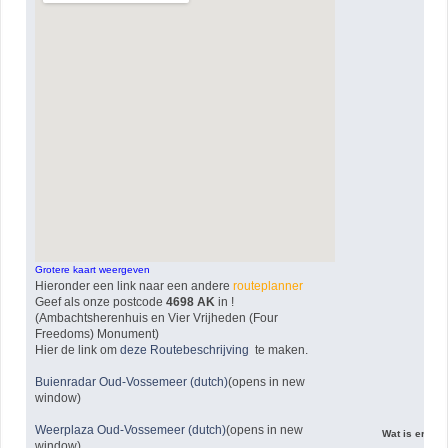
Grotere kaart weergeven
Hieronder een link naar een andere
routeplanner
Geef als onze postcode
4698 AK
in !
(Ambachtsherenhuis en Vier Vrijheden (Four
Freedoms) Monument)
Hier de link om
deze Routebeschrijving
te maken.
Buienradar Oud-Vossemeer (dutch)
(opens in new
window)
Weerplaza Oud-Vossemeer (dutch)
(opens in new
Wat is er voo
window)