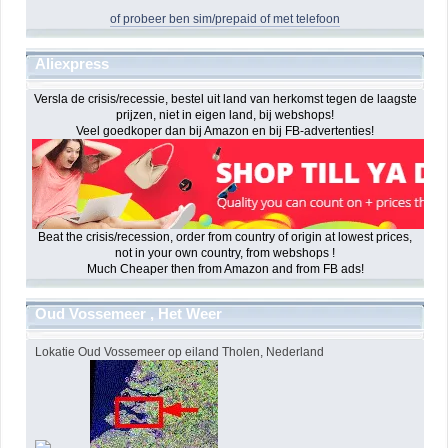
of probeer ben sim/prepaid of met telefoon
Aliexpress
Versla de crisis/recessie, bestel uit land van herkomst tegen de laagste
prijzen, niet in eigen land, bij webshops!
Veel goedkoper dan bij Amazon en bij FB-advertenties!
Beat the crisis/recession, order from country of origin at lowest prices,
not in your own country, from webshops !
Much Cheaper then from Amazon and from FB ads!
Oud Vossemeer , Het Weer
Lokatie Oud Vossemeer op eiland Tholen, Nederland