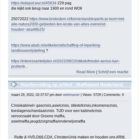
https://edepot.wur.nl/45834
229 pag.
die kijkt ook terug naar 1900 en rond WOII
25072022
https://www.bndestem.nl/binnenland/experts-je-kunt-niet-
alle-natura2000-gebieden-ten-koste-van-alles-overeind-
houden~aba98b25/
https://www.abab.nl/artikelen/afschaffing-of-inperking-
landbouwvrijstelling
?
https://interessantetijden.nl/2022/08/10/stikstofmodel-aerius-kan-
prullenb
...
Read More
|
Schrijf een reactie
Voorbereiding op artikel : Maffialand Nederland,
nu ook onderwijsmaffia
maart 29, 2022, 02:37:57 pm door
webmaster
| Views: 5729 | Comments: 0
Crisiskabinet= gascrisis,asielcrisis, stikstofcrisis,inkomenscrisis,
toeslagenschandaalcrisis TIJD voor een kabinetcrisis
veroorzaakt door Groene maffia,
asielmaffia,jeugdzorgmaffia/onderwijsmaffia
Rutte & VVD,D66,CDA, ChristenUnie maken en houden ons ARM,