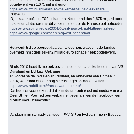
opgeleverd van 1,675 miljard euro!
https://www.ftm.nl/artikelen/ad-melkert-esf-subsidies?share=1
(paywall)
Bij elkaar heeft het ESF-schandaal Nederland dus 1,675 miljard euro
gekost en al die jaren is dit vakkundig onder de Haagse pet gehouden.
https://www.sp.nl/nieuws/2004/06/esf-fiasco-krijgt-bittere-nasleep
https://www.google.com/search?q=esf+schandaal
Het wordt tijd de beerput daarvan te openen, wat de nederlandse
overheid inmiddels zeker 2 miljard euro schade heeft opgeleverd.
Sinds 2010 houd ik me ook bezig met de belachelijke houding van VS,
Duitsland en EU t.a.v. Oekraine
en vooral na de invasie van Rusland, en annexatie van Crimea in
2014, waardoor er daar nog steeds dagelijks doden vallen.
https://www.reddit.com/r/russiawarinukraine/
Dat heeft er voor gezorgd dat ik in de pro-putin/rusland media van o.a.
GeenStijl en Powned ben verbannen, evenals van de Facebook van
"Forum voor Democratie".
Vandaar mijn stemadvies tegen PVV, SP en Fvd van Thierry Baudet.
-------------------------------------------------------------------------------------