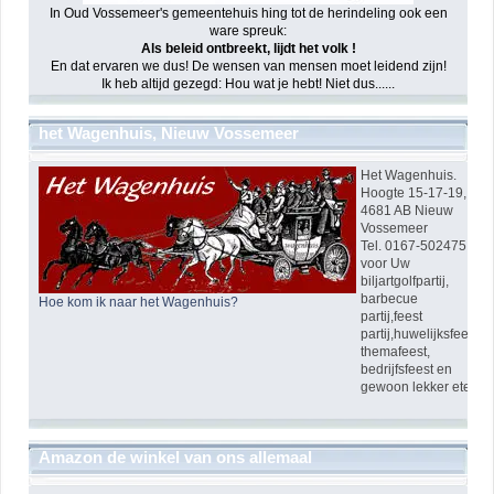
In Oud Vossemeer's gemeentehuis hing tot de herindeling ook een
ware spreuk:
Als beleid ontbreekt, lijdt het volk !
En dat ervaren we dus! De wensen van mensen moet leidend zijn!
Ik heb altijd gezegd: Hou wat je hebt! Niet dus......
het Wagenhuis, Nieuw Vossemeer
Het Wagenhuis.
Hoogte 15-17-19,
4681 AB Nieuw
Vossemeer
Tel. 0167-502475
voor Uw
biljartgolfpartij,
barbecue
Hoe kom ik naar het Wagenhuis?
partij,feest
partij,huwelijksfeest,
themafeest,
bedrijfsfeest en
gewoon lekker eten!
Amazon de winkel van ons allemaal