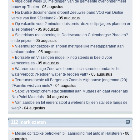
Afgelopen week 20 meldingen van de gemeente over onder meer
bouw op Tholen
- 05 augustus
Na Duitse documentaire droomt Zeeuwse band VOS van Duitse
versie van lied ?Zeeland?
- 05 augustus
Op vakantie voor 2 minuten duisternis: deze eclipsjagers plannen er
alles omheen
- 05 augustus
Sinterklaas redt opening in Dodewaard en Culemborgse ?haaien?
in de prijzen
- 05 augustus
Vleermuisonderzoek in Tholen met tijdelijke meetapparaten aan
lantaarnpalen
- 05 augustus
Borssele en Vlissingen mogelijk nog steeds in beeld voor
kerncentrales
- 05 augustus
Waarom sommige Zeeuwse boeren toch sproeien ondanks het
waterverbod: ?Redden wat er te redden valt?
- 05 augustus
Terreurverdachte uit Bergen op Zoom is Afghaanse jongeman (20):
?Familie wist van niets?
- 04 augustus
Sabic verkoopt chemietak definitief aan Mutares en gaat verder als
NexPoint Materials
- 04 augustus
Van aardbeien tot eieren: stopt u weleens bij een stalletje langs de
weg?
- 04 augustus
112 markiezaten
Meisje op fatbike betrokken bij aanrijding met auto in Halsteren
- 06
augustus