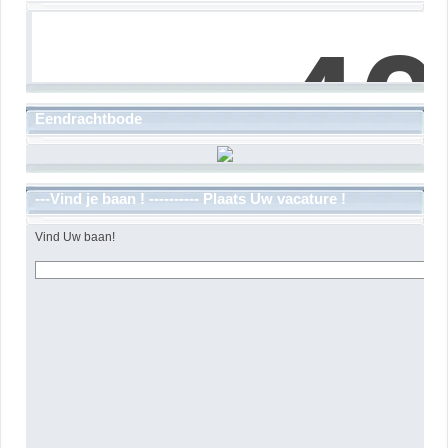
Eendrachtbode
---Vind je baan ! ---------- Plaats Uw vacature !
Vind Uw baan!