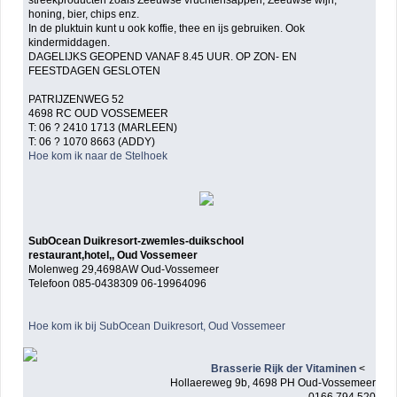
honing, bier, chips enz.
In de pluktuin kunt u ook koffie, thee en ijs gebruiken. Ook
kindermiddagen.
DAGELIJKS GEOPEND VANAF 8.45 UUR. OP ZON- EN
FEESTDAGEN GESLOTEN
PATRIJZENWEG 52
4698 RC OUD VOSSEMEER
T: 06 ? 2410 1713 (MARLEEN)
T: 06 ? 1070 8663 (ADDY)
Hoe kom ik naar de Stelhoek
SubOcean Duikresort-zwemles-duikschool
restaurant,hotel,, Oud Vossemeer
Molenweg 29,4698AW Oud-Vossemeer
Telefoon 085-0438309 06-19964096
Hoe kom ik bij SubOcean Duikresort, Oud Vossemeer
Brasserie Rijk der Vitaminen
<
Hollaereweg 9b, 4698 PH Oud-Vossemeer
0166 794 520