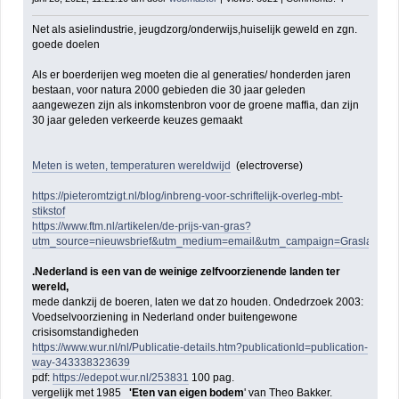
Net als asielindustrie, jeugdzorg/onderwijs,huiselijk geweld en zgn.
goede doelen
Als er boerderijen weg moeten die al generaties/ honderden jaren
bestaan, voor natura 2000 gebieden die 30 jaar geleden
aangewezen zijn als inkomstenbron voor de groene maffia, dan zijn
30 jaar geleden verkeerde keuzes gemaakt
Meten is weten, temperaturen wereldwijd
(electroverse)
https://pieteromtzigt.nl/blog/inbreng-voor-schriftelijk-overleg-mbt-
stikstof
https://www.ftm.nl/artikelen/de-prijs-van-gras?
utm_source=nieuwsbrief&utm_medium=email&utm_campaign=Grasland
.Nederland is een van de weinige zelfvoorzienende landen ter
wereld,
mede dankzij de boeren, laten we dat zo houden. Ondedrzoek 2003:
Voedselvoorziening in Nederland onder buitengewone
crisisomstandigheden
https://www.wur.nl/nl/Publicatie-details.htm?publicationId=publication-
way-343338323639
pdf:
https://edepot.wur.nl/253831
100 pag.
vergelijk met 1985
'Eten van eigen bodem
' van Theo Bakker.