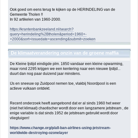
Ook goed om eens terug te kijken op de HERINDELING van de
Gemeente Tholen !!
In 92 artikelen van 1960-2000.
https://krantenbankzeeland.nl/search?
query=herindeling%2Btholen&period=1960+-
+2000&sort=issuedate+ascending&submit=zoeken
De klimaatverandering onzin van de groene maffia
(NGO) en geldbeluste politici
De Kleine Ijstijd eindigde plm. 1850 vandaar een kleine opwarming,
maar rond 2295 krijgen we een kentering naar een nieuwe Ijstijd...
duurt dan nog paar duizend jaar minstens.
IJs en sneeuw op Zuidpool nemen toe, vlakbij Noordpool is een
actieve vulkaan ontdekt.
Recent onderzoek heeft aangetoond dat er al sinds 1960 het weer
(niet het klimaat) chaotischer wordt door een langzamere jetstream , de
enige variable is dat sinds 1952 de jetstream gebruikt wordt door
vliegtuigen!
https://www.change.org/p/all-ban-airlines-using-jetstream-
worldwide-destroying-ozonelayer