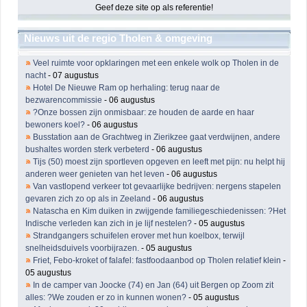
Geef deze site op als referentie!
Nieuws uit de regio Tholen & omgeving
Veel ruimte voor opklaringen met een enkele wolk op Tholen in de
nacht
- 07 augustus
Hotel De Nieuwe Ram op herhaling: terug naar de
bezwarencommissie
- 06 augustus
?Onze bossen zijn onmisbaar: ze houden de aarde en haar
bewoners koel?
- 06 augustus
Busstation aan de Grachtweg in Zierikzee gaat verdwijnen, andere
bushaltes worden sterk verbeterd
- 06 augustus
Tijs (50) moest zijn sportleven opgeven en leeft met pijn: nu helpt hij
anderen weer genieten van het leven
- 06 augustus
Van vastlopend verkeer tot gevaarlijke bedrijven: nergens stapelen
gevaren zich zo op als in Zeeland
- 06 augustus
Natascha en Kim duiken in zwijgende familiegeschiedenissen: ?Het
Indische verleden kan zich in je lijf nestelen?
- 05 augustus
Strandgangers schuifelen erover met hun koelbox, terwijl
snelheidsduivels voorbijrazen.
- 05 augustus
Friet, Febo-kroket of falafel: fastfoodaanbod op Tholen relatief klein
-
05 augustus
In de camper van Joocke (74) en Jan (64) uit Bergen op Zoom zit
alles: ?We zouden er zo in kunnen wonen?
- 05 augustus