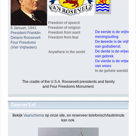
Freedom of speech
Freedom of religion
6 Januari, 1941
De eerste is de vrijheid 
Freedom from want
President Franklin
meningsuiting.
Freedom from fear
Delano Roosevelt
De tweede is de vrijheid
Four Freedoms
van godsdienst.
(Vier Vrijheden)
De derde is de vrijwarin
Anywhere in the world
van gebrek.
De vierde is de vrijwarin
van vrees.
In de gehele wereld !
The cradle of the U.S.A. Roosevelt presidents and family
and Four Freedoms Monument.
Zwerver3.nl
Bekijk
Vaarschema
op onze site, en reserveer telefonisch/lastminute
kan ook.