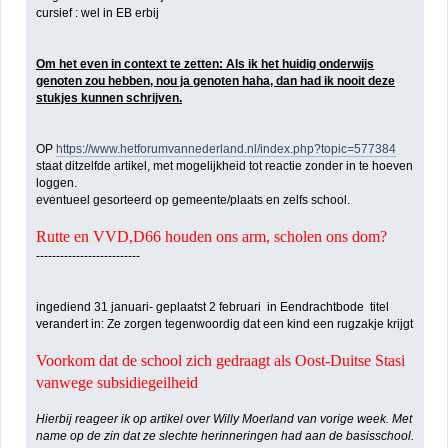
cursief : wel in EB erbij
Om het even in context te zetten: Als ik het huidig onderwijs
genoten zou hebben, nou ja genoten haha, dan had ik nooit deze
stukjes kunnen schrijven.
OP
https://www.hetforumvannederland.nl/index.php?topic=577384
staat ditzelfde artikel, met mogelijkheid tot reactie zonder in te hoeven
loggen.
eventueel gesorteerd op gemeente/plaats en zelfs school.
Rutte en VVD,D66 houden ons arm, scholen ons dom?
--------------------------
ingediend 31 januari- geplaatst 2 februari in Eendrachtbode titel
verandert in: Ze zorgen tegenwoordig dat een kind een rugzakje krijgt
Voorkom dat de school zich gedraagt als Oost-Duitse Stasi
vanwege subsidiegeilheid
Hierbij reageer ik op artikel over Willy Moerland van vorige week. Met
name op de zin dat ze slechte herinneringen had aan de basisschool.