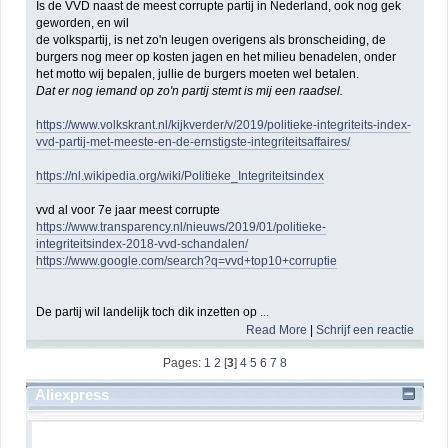
Is de VVD naast de meest corrupte partij in Nederland, ook nog gek
geworden, en wil
de volkspartij, is net zo'n leugen overigens als bronscheiding, de
burgers nog meer op kosten jagen en het milieu benadelen, onder
het motto wij bepalen, jullie de burgers moeten wel betalen.
Dat er nog iemand op zo'n partij stemt is mij een raadsel.
https://www.volkskrant.nl/kijkverder/v/2019/politieke-integriteits-index-
vvd-partij-met-meeste-en-de-ernstigste-integriteitsaffaires/
https://nl.wikipedia.org/wiki/Politieke_Integriteitsindex
vvd al voor 7e jaar meest corrupte
https://www.transparency.nl/nieuws/2019/01/politieke-
integriteitsindex-2018-vvd-schandalen/
https://www.google.com/search?q=vvd+top10+corruptie
De partij wil landelijk toch dik inzetten op
...
Read More
|
Schrijf een reactie
Pages:
1
2
[
3
]
4
5
6
7
8
Aliexpress