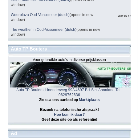
window)
Weerplaza Oud-Vossemeer (dutch)
(opens in new
Wat is er voo
window)
The weather in Oud-Vossemeer (dutch)
(opens in new
window)
Auto TP Bouters
Voor gebruikte auto's in diverse prijsklassen
Auto TP Bouters, Hoenderweg 99A 4697 BH Sint Annaland Tel.:
0629762636
Zie o..a ons aanbod op
Marktplaats
Bezoek na telefonische afspraak!
Hoe kom ik daar?
Geef deze site op als referentie!
Ad