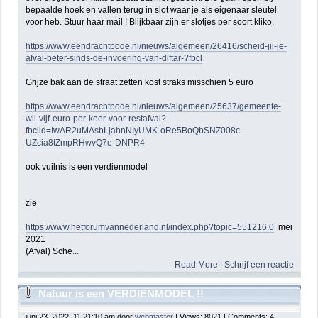
bepaalde hoek en vallen terug in slot waar je als eigenaar sleutel
voor heb. Stuur haar mail ! Blijkbaar zijn er slotjes per soort kliko.
https://www.eendrachtbode.nl/nieuws/algemeen/26416/scheid-jij-je-
afval-beter-sinds-de-invoering-van-diftar-?fbcl
Grijze bak aan de straat zetten kost straks misschien 5 euro
https://www.eendrachtbode.nl/nieuws/algemeen/25637/gemeente-
wil-vijf-euro-per-keer-voor-restafval?
fbclid=IwAR2uMAsbLjahnNIyUMK-oRe5BoQbSNZ008c-
UZcia8tZmpRHwvQ7e-DNPR4
ook vuilnis is een verdienmodel
zie
https://www.hetforumvannederland.nl/index.php?topic=551216.0
mei
2021
(Afval) Sche
...
Read More
|
Schrijf een reactie
Natuur is een VERDIENMODEL !!
juni 23, 2022, 11:21:10 am door
webmaster
| Views: 8021 | Comments: 4