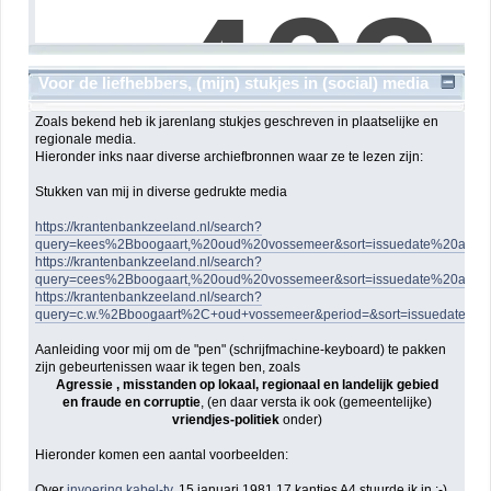
Voor de liefhebbers, (mijn) stukjes in (social) media
Zoals bekend heb ik jarenlang stukjes geschreven in plaatselijke en
regionale media.
Hieronder inks naar diverse archiefbronnen waar ze te lezen zijn:
Stukken van mij in diverse gedrukte media
https://krantenbankzeeland.nl/search?
query=kees%2Bboogaart,%20oud%20vossemeer&sort=issuedate%20asce
https://krantenbankzeeland.nl/search?
query=cees%2Bboogaart,%20oud%20vossemeer&sort=issuedate%20asce
https://krantenbankzeeland.nl/search?
query=c.w.%2Bboogaart%2C+oud+vossemeer&period=&sort=issuedate+as
Aanleiding voor mij om de "pen" (schrijfmachine-keyboard) te pakken
zijn gebeurtenissen waar ik tegen ben, zoals
Agressie , misstanden op lokaal, regionaal en landelijk gebied
en fraude en corruptie
, (en daar versta ik ook (gemeentelijke)
vriendjes-politiek
onder)
Hieronder komen een aantal voorbeelden:
Over
invoering kabel-tv
, 15 januari 1981 17 kantjes A4 stuurde ik in :-)