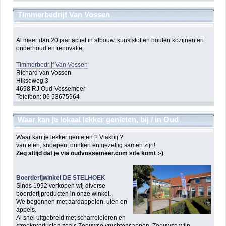
Timmerbedrijf Van Vossen
Al meer dan 20 jaar actief in afbouw, kunststof en houten kozijnen en
onderhoud en renovatie.
Timmerbedrijf Van Vossen
Richard van Vossen
Hikseweg 3
4698 RJ Oud-Vossemeer
Telefoon: 06 53675964
Waar kan je lokaal lekker genieten, bij / in Oud
Vossemeer ?
Waar kan je lekker genieten ? Vlakbij ?
van eten, snoepen, drinken en gezellig samen zijn!
Zeg altijd dat je via oudvossemeer.com site komt :-)
Boerderijwinkel DE STELHOEK
Sinds 1992 verkopen wij diverse
boerderijproducten in onze winkel.
We begonnen met aardappelen, uien en
appels.
Al snel uitgebreid met scharreleieren en
streekproducten zoals Zeeuwse vruchtensappen, Zeeuwse wijn,