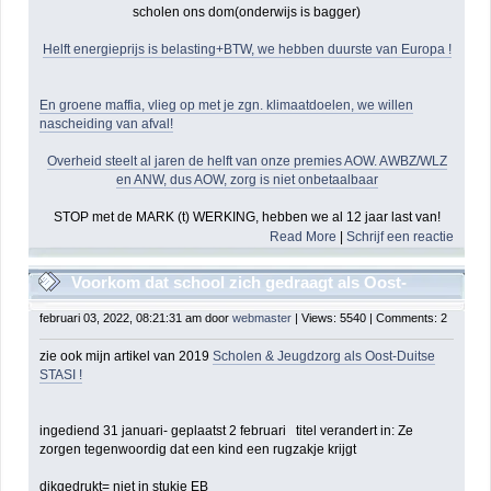
scholen ons dom(onderwijs is bagger)
Helft energieprijs is belasting+BTW, we hebben duurste van Europa !
En groene maffia, vlieg op met je zgn. klimaatdoelen, we willen
nascheiding van afval!
Overheid steelt al jaren de helft van onze premies AOW. AWBZ/WLZ
en ANW, dus AOW, zorg is niet onbetaalbaar
STOP met de MARK (t) WERKING, hebben we al 12 jaar last van!
Read More
|
Schrijf een reactie
Voorkom dat school zich gedraagt als Oost-
Duitse Stasi vanwege subsidiegeilheid
februari 03, 2022, 08:21:31 am door
webmaster
| Views: 5540 | Comments: 2
zie ook mijn artikel van 2019
Scholen & Jeugdzorg als Oost-Duitse
STASI !
ingediend 31 januari- geplaatst 2 februari titel verandert in: Ze
zorgen tegenwoordig dat een kind een rugzakje krijgt
dikgedrukt= niet in stukje EB