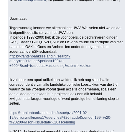
Daarnaast:
Tegenwoordig kennen we allemaal het UWV. Wat velen niet weten dat
ik eigenlijk de stichter van het UWV ben.
In periode 1997-2000 heb ik de voorlopers, de bedrijfsverenigingen
GAK, Cadans GUO,USZO, SFB en LISV na fraude en corruptie van met
name het GAK in Goes en Arnhem ten onder doen gaan in het
zogenaamde ESF-schandaal.
https://krantenbankzeeland.nl/search?
query=esf+fraude&period=1994+-
+2004&sort=issuedate+ascending&submit=zoeken
Ik zal daar een apart artikel aan weiden, ik heb nog steeds alle
correspondentie van alle landelijke politieke kopstukken van die tijd,
waarin ze me vroegen vooral geen actie te ondernemen, zoals een
aantal deelnemers aan hun projecten ook een dik betaald
zwijgcontract kregen voorlegd of werd gedreigd hun uitkering stop te
zetten.
https://krantenbankzeeland.nl/issue/pzc/2001-02-
19/edition/null/page/1?query=esf%20fraude&period=1994%20-
%202004&sort=issuedate%20ascending
in 2014 ! bekend werd gemaakt een schade voor Nederland heeft