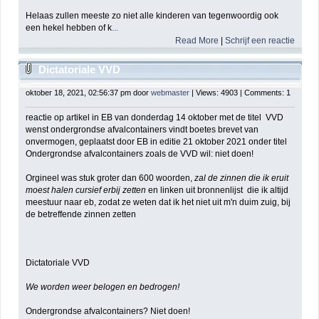
Helaas zullen meeste zo niet alle kinderen van tegenwoordig ook
een hekel hebben of k
...
Read More
|
Schrijf een reactie
Dictatoriale VVD
oktober 18, 2021, 02:56:37 pm door
webmaster
| Views: 4903 | Comments: 1
reactie op artikel in EB van donderdag 14 oktober met de titel VVD
wenst ondergrondse afvalcontainers vindt boetes brevet van
onvermogen, geplaatst door EB in editie 21 oktober 2021 onder titel
Ondergrondse afvalcontainers zoals de VVD wil: niet doen!
Orgineel was stuk groter dan 600 woorden,
zal de zinnen die ik eruit
moest halen cursief erbij zetten
en linken uit bronnenlijst die ik altijd
meestuur naar eb, zodat ze weten dat ik het niet uit m'n duim zuig, bij
de betreffende zinnen zetten
Dictatoriale VVD
We worden weer belogen en bedrogen!
Ondergrondse afvalcontainers? Niet doen!