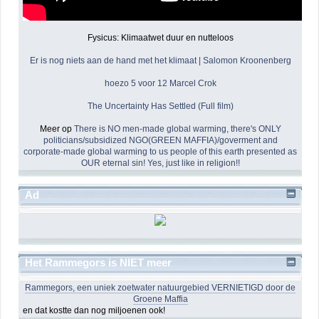
Fysicus: Klimaatwet duur en nutteloos
Er is nog niets aan de hand met het klimaat | Salomon Kroonenberg
hoezo 5 voor 12 Marcel Crok
The Uncertainty Has Settled (Full film)
Meer op
There is NO men-made global warming, there's ONLY
politicians/subsidized NGO(GREEN MAFFIA)/goverment and
corporate-made global warming to us people of this earth presented as
OUR eternal sin! Yes, just like in religion!!
Ad
Het Rammegors is NIET meer
Rammegors, een uniek zoetwater natuurgebied VERNIETIGD door de
Groene Maffia
en dat kostte dan nog miljoenen ook!