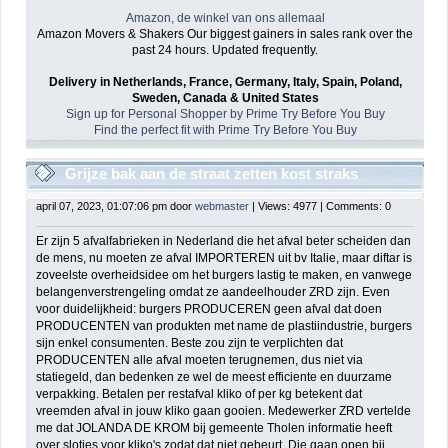
Amazon, de winkel van ons allemaal
Amazon Movers & Shakers Our biggest gainers in sales rank over the
past 24 hours. Updated frequently.
Delivery in Netherlands, France, Germany, Italy, Spain, Poland,
Sweden, Canada & United States
Sign up for Personal Shopper by Prime Try Before You Buy
Find the perfect fit with Prime Try Before You Buy
Grijze bak aan de straat zetten kost straks
misschien 5 euro
april 07, 2023, 01:07:06 pm door
webmaster
| Views: 4977 | Comments: 0
Er zijn 5 afvalfabrieken in Nederland die het afval beter scheiden dan
de mens, nu moeten ze afval IMPORTEREN uit bv Italie, maar diftar is
zoveelste overheidsidee om het burgers lastig te maken, en vanwege
belangenverstrengeling omdat ze aandeelhouder ZRD zijn. Even
voor duidelijkheid: burgers PRODUCEREN geen afval dat doen
PRODUCENTEN van produkten met name de plastiindustrie, burgers
sijn enkel consumenten. Beste zou zijn te verplichten dat
PRODUCENTEN alle afval moeten terugnemen, dus niet via
statiegeld, dan bedenken ze wel de meest efficiente en duurzame
verpakking. Betalen per restafval kliko of per kg betekent dat
vreemden afval in jouw kliko gaan gooien. Medewerker ZRD vertelde
me dat JOLANDA DE KROM bij gemeente Tholen informatie heeft
over slotjes voor kliko's zodat dat niet gebeurt. Die gaan open bij