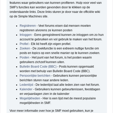
features waar gebruikers van kunnen profiteren. Hulp voor veel van
SMF's functies kan worden gevonden door te klikken op de
onderstaande links. Deze links sturen je door naar de officiële wiki
op de Simple Machines site.
Registreren
- Veel forums eisen dat mensen moeten
registreren alvorens ze kunnen posten
Inloggen
- Eens geregistreerd kunnen ze inloggen om zo hun
account te gebruiken en vol gebruik te maken van het forum.
Profiel
- Elk lid heeft zijn eigen profiel.
Zoeken
- De zoekfunctie is een extreem nuttige functie om
posts en topics op een snelle manier op te kunnen zoeken.
Posten
- Het punt van het forum, is het posten waarin
gebruikers zichzelf kunnen uiten.
Bulletin Board Code (BBC)
- Posts kunnen opgemaakt
worden met behulp van Bulletin Board Code (BBC).
Persoonlijke berichten
- Gebruikers kunnen persoonlijke
berichten sturen naar andere leden.
Ledenlijst
- De ledenlijst laat alle leden zien van het forum.
Kalender
- Gebruikers kunnen gebeurtenissen, feestdagen
en verjaardagen zien in de kalender
Mogelijkheden
- Hier is een lijst met de meest populaire
mogelijkheden in SMF.
Voor meer informatie over hoe je SMF moet gebruiken, kun je