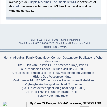
overwegen de
Simple Machines Documentatie Wiki
te bezoeken of
de
credits
te lezen om te zien wie SMF heeft gemaakt tot wat het
vandaag de dag is.
SMF 2.0.17
|
SMF © 2017
,
Simple Machines
SimplePortal 2.3.7 © 2008-2026, SimplePortal
|
Terms and Policies
XHTML
RSS
WAP2
Home
About us
Family/Genealogy
Contact
Gastenboek
Publications
What
do we want
The Dutch Van Rosevelt's
The American Ro(o)sevelt's
Four Freedoms Speech
Pictures visit May 26, 2000
Ambachtsheerlijkheid Oud- en Nieuw-Vossemeer en Vrijberghe
History Oud-Vossemeer- dutch
Oud Nieuws NL
1783-Ermerins over Ambachtsheerlijkheid en
Vrijberghe
Aanhangsel van boek 2 Ermerins
(Ja Oud Vossemeer gaat terug naar begin 1200!)
Zeeland 1753 incl. stad en eiland Tholen
History Nederland (dutch)
By Cees W. Boogaart,Oud-Vossemeer, NEDERLAND