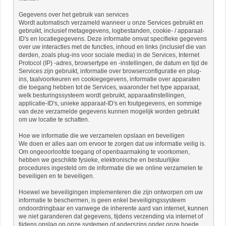
Gegevens over het gebruik van services
Wordt automatisch verzameld wanneer u onze Services gebruikt en
gebruikt, inclusief metagegevens, logbestanden, cookie- / apparaat-
ID's en locatiegegevens. Deze informatie omvat specifieke gegevens
over uw interacties met de functies, inhoud en links (inclusief die van
derden, zoals plug-ins voor sociale media) in de Services, Internet
Protocol (IP) -adres, browsertype en -instellingen, de datum en tijd de
Services zijn gebruikt, informatie over browserconfiguratie en plug-
ins, taalvoorkeuren en cookiegegevens, informatie over apparaten
die toegang hebben tot de Services, waaronder het type apparaat,
welk besturingssysteem wordt gebruikt, apparaatinstellingen,
applicatie-ID's, unieke apparaat-ID's en foutgegevens, en sommige
van deze verzamelde gegevens kunnen mogelijk worden gebruikt
om uw locatie te schatten.
Hoe we informatie die we verzamelen opslaan en beveiligen
We doen er alles aan om ervoor te zorgen dat uw informatie veilig is.
Om ongeoorloofde toegang of openbaarmaking te voorkomen,
hebben we geschikte fysieke, elektronische en bestuurlijke
procedures ingesteld om de informatie die we online verzamelen te
beveiligen en te beveiligen.
Hoewel we beveiligingen implementeren die zijn ontworpen om uw
informatie te beschermen, is geen enkel beveiligingssysteem
ondoordringbaar en vanwege de inherente aard van internet, kunnen
we niet garanderen dat gegevens, tijdens verzending via internet of
tijdens opslag op onze systemen of anderszins onder onze hoede,