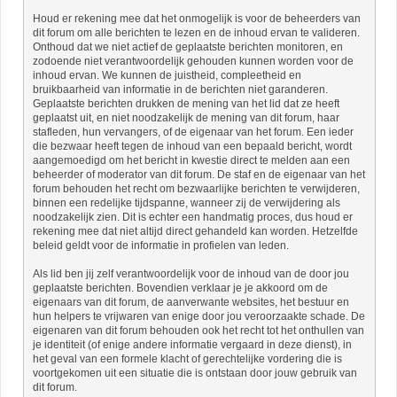
Houd er rekening mee dat het onmogelijk is voor de beheerders van
dit forum om alle berichten te lezen en de inhoud ervan te valideren.
Onthoud dat we niet actief de geplaatste berichten monitoren, en
zodoende niet verantwoordelijk gehouden kunnen worden voor de
inhoud ervan. We kunnen de juistheid, compleetheid en
bruikbaarheid van informatie in de berichten niet garanderen.
Geplaatste berichten drukken de mening van het lid dat ze heeft
geplaatst uit, en niet noodzakelijk de mening van dit forum, haar
stafleden, hun vervangers, of de eigenaar van het forum. Een ieder
die bezwaar heeft tegen de inhoud van een bepaald bericht, wordt
aangemoedigd om het bericht in kwestie direct te melden aan een
beheerder of moderator van dit forum. De staf en de eigenaar van het
forum behouden het recht om bezwaarlijke berichten te verwijderen,
binnen een redelijke tijdspanne, wanneer zij de verwijdering als
noodzakelijk zien. Dit is echter een handmatig proces, dus houd er
rekening mee dat niet altijd direct gehandeld kan worden. Hetzelfde
beleid geldt voor de informatie in profielen van leden.
Als lid ben jij zelf verantwoordelijk voor de inhoud van de door jou
geplaatste berichten. Bovendien verklaar je je akkoord om de
eigenaars van dit forum, de aanverwante websites, het bestuur en
hun helpers te vrijwaren van enige door jou veroorzaakte schade. De
eigenaren van dit forum behouden ook het recht tot het onthullen van
je identiteit (of enige andere informatie vergaard in deze dienst), in
het geval van een formele klacht of gerechtelijke vordering die is
voortgekomen uit een situatie die is ontstaan door jouw gebruik van
dit forum.