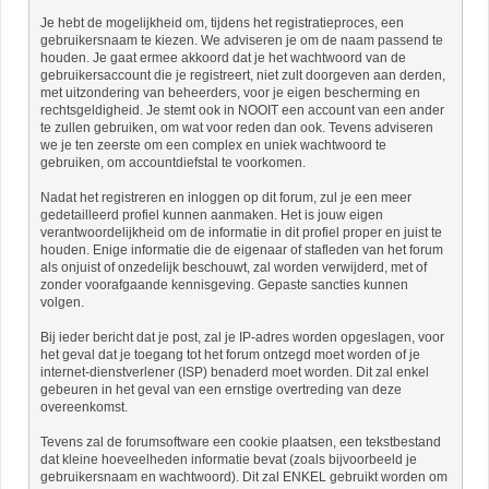
Je hebt de mogelijkheid om, tijdens het registratieproces, een
gebruikersnaam te kiezen. We adviseren je om de naam passend te
houden. Je gaat ermee akkoord dat je het wachtwoord van de
gebruikersaccount die je registreert, niet zult doorgeven aan derden,
met uitzondering van beheerders, voor je eigen bescherming en
rechtsgeldigheid. Je stemt ook in NOOIT een account van een ander
te zullen gebruiken, om wat voor reden dan ook. Tevens adviseren
we je ten zeerste om een complex en uniek wachtwoord te
gebruiken, om accountdiefstal te voorkomen.
Nadat het registreren en inloggen op dit forum, zul je een meer
gedetailleerd profiel kunnen aanmaken. Het is jouw eigen
verantwoordelijkheid om de informatie in dit profiel proper en juist te
houden. Enige informatie die de eigenaar of stafleden van het forum
als onjuist of onzedelijk beschouwt, zal worden verwijderd, met of
zonder voorafgaande kennisgeving. Gepaste sancties kunnen
volgen.
Bij ieder bericht dat je post, zal je IP-adres worden opgeslagen, voor
het geval dat je toegang tot het forum ontzegd moet worden of je
internet-dienstverlener (ISP) benaderd moet worden. Dit zal enkel
gebeuren in het geval van een ernstige overtreding van deze
overeenkomst.
Tevens zal de forumsoftware een cookie plaatsen, een tekstbestand
dat kleine hoeveelheden informatie bevat (zoals bijvoorbeeld je
gebruikersnaam en wachtwoord). Dit zal ENKEL gebruikt worden om