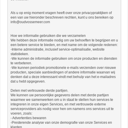
Als u op enig moment vragen heeft over onze privacypraktijken of
een van uw hieronder beschreven rechten, kunt u ons bereiken op
info@oudvossemeer.com
Hoe we informatie gebruiken die we verzamelen
We hebben deze informatie nodig om uw behoeften te begrijpen en u
een betere service te bieden, en met name om de volgende redenen:
-Interne administratie, inclusief service-optimalisatie, website
statistieken.
-We kunnen de informatie gebruiken om onze producten en diensten
te verbeteren.
-We kunnen periodiek promotionele e-mails verzenden over nieuwe
producten, speciale aanbiedingen of andere informatie waarvan wij
denken dat u deze interessant vindt met behulp van het e-mailadres
dat u hebt opgegeven.
Delen met vertrouwde derde partijen.
We kunnen uw persoonlijke gegevens delen met derde partijen
waarmee we samenwerken om u in staat te stellen hun services te
integreren in onze eigen Services, en met vertrouwde externe
serviceproviders als nodig voor hen om namens ons services uit te
voeren, zoals:
- Advertenties bewaren
-Presterende analyse van onze demografie van onze Services en
klanten