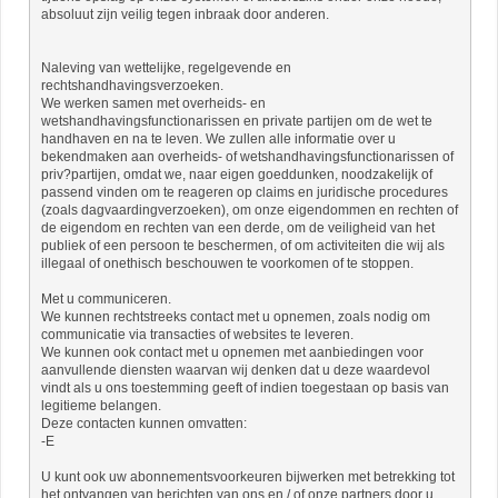
absoluut zijn veilig tegen inbraak door anderen.
Naleving van wettelijke, regelgevende en
rechtshandhavingsverzoeken.
We werken samen met overheids- en
wetshandhavingsfunctionarissen en private partijen om de wet te
handhaven en na te leven. We zullen alle informatie over u
bekendmaken aan overheids- of wetshandhavingsfunctionarissen of
priv?partijen, omdat we, naar eigen goeddunken, noodzakelijk of
passend vinden om te reageren op claims en juridische procedures
(zoals dagvaardingverzoeken), om onze eigendommen en rechten of
de eigendom en rechten van een derde, om de veiligheid van het
publiek of een persoon te beschermen, of om activiteiten die wij als
illegaal of onethisch beschouwen te voorkomen of te stoppen.
Met u communiceren.
We kunnen rechtstreeks contact met u opnemen, zoals nodig om
communicatie via transacties of websites te leveren.
We kunnen ook contact met u opnemen met aanbiedingen voor
aanvullende diensten waarvan wij denken dat u deze waardevol
vindt als u ons toestemming geeft of indien toegestaan ​​op basis van
legitieme belangen.
Deze contacten kunnen omvatten:
-E
U kunt ook uw abonnementsvoorkeuren bijwerken met betrekking tot
het ontvangen van berichten van ons en / of onze partners door u