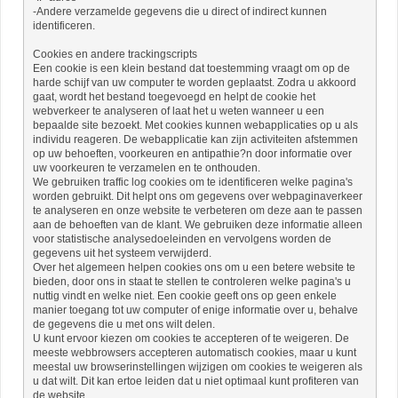
-Andere verzamelde gegevens die u direct of indirect kunnen
identificeren.
Cookies en andere trackingscripts
Een cookie is een klein bestand dat toestemming vraagt ​​om op de
harde schijf van uw computer te worden geplaatst. Zodra u akkoord
gaat, wordt het bestand toegevoegd en helpt de cookie het
webverkeer te analyseren of laat het u weten wanneer u een
bepaalde site bezoekt. Met cookies kunnen webapplicaties op u als
individu reageren. De webapplicatie kan zijn activiteiten afstemmen
op uw behoeften, voorkeuren en antipathie?n door informatie over
uw voorkeuren te verzamelen en te onthouden.
We gebruiken traffic log cookies om te identificeren welke pagina's
worden gebruikt. Dit helpt ons om gegevens over webpaginaverkeer
te analyseren en onze website te verbeteren om deze aan te passen
aan de behoeften van de klant. We gebruiken deze informatie alleen
voor statistische analysedoeleinden en vervolgens worden de
gegevens uit het systeem verwijderd.
Over het algemeen helpen cookies ons om u een betere website te
bieden, door ons in staat te stellen te controleren welke pagina's u
nuttig vindt en welke niet. Een cookie geeft ons op geen enkele
manier toegang tot uw computer of enige informatie over u, behalve
de gegevens die u met ons wilt delen.
U kunt ervoor kiezen om cookies te accepteren of te weigeren. De
meeste webbrowsers accepteren automatisch cookies, maar u kunt
meestal uw browserinstellingen wijzigen om cookies te weigeren als
u dat wilt. Dit kan ertoe leiden dat u niet optimaal kunt profiteren van
de website.