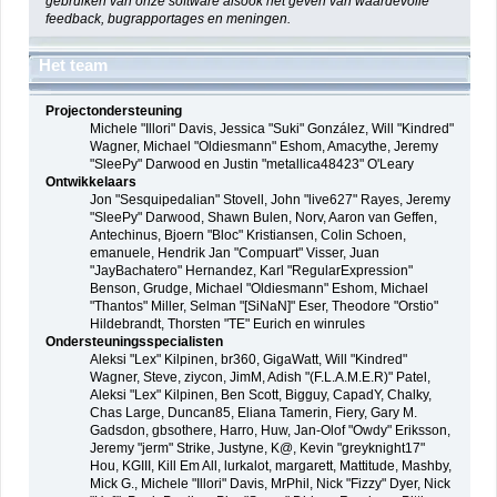
gebruiken van onze software alsook het geven van waardevolle
feedback, bugrapportages en meningen.
Het team
Projectondersteuning
Michele "Illori" Davis, Jessica "Suki" González, Will "Kindred"
Wagner, Michael "Oldiesmann" Eshom, Amacythe, Jeremy
"SleePy" Darwood en Justin "metallica48423" O'Leary
Ontwikkelaars
Jon "Sesquipedalian" Stovell, John "live627" Rayes, Jeremy
"SleePy" Darwood, Shawn Bulen, Norv, Aaron van Geffen,
Antechinus, Bjoern "Bloc" Kristiansen, Colin Schoen,
emanuele, Hendrik Jan "Compuart" Visser, Juan
"JayBachatero" Hernandez, Karl "RegularExpression"
Benson, Grudge, Michael "Oldiesmann" Eshom, Michael
"Thantos" Miller, Selman "[SiNaN]" Eser, Theodore "Orstio"
Hildebrandt, Thorsten "TE" Eurich en winrules
Ondersteuningsspecialisten
Aleksi "Lex" Kilpinen, br360, GigaWatt, Will "Kindred"
Wagner, Steve, ziycon, JimM, Adish "(F.L.A.M.E.R)" Patel,
Aleksi "Lex" Kilpinen, Ben Scott, Bigguy, CapadY, Chalky,
Chas Large, Duncan85, Eliana Tamerin, Fiery, Gary M.
Gadsdon, gbsothere, Harro, Huw, Jan-Olof "Owdy" Eriksson,
Jeremy "jerm" Strike, Justyne, K@, Kevin "greyknight17"
Hou, KGIII, Kill Em All, lurkalot, margarett, Mattitude, Mashby,
Mick G., Michele "Illori" Davis, MrPhil, Nick "Fizzy" Dyer, Nick