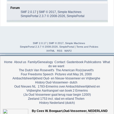
Forum
SMF 2.0.17
|
SMF © 2017
,
Simple Machines
SimplePortal 2.3.7 © 2008-2026, SimplePortal
SMF 2.0.17
|
SMF © 2017
,
Simple Machines
SimplePortal 2.3.7 © 2008-2026, SimplePortal
|
Terms and Policies
XHTML
RSS
WAP2
Home
About us
Family/Genealogy
Contact
Gastenboek
Publications
What
do we want
The Dutch Van Rosevelt's
The American Ro(o)sevelt's
Four Freedoms Speech
Pictures visit May 26, 2000
Ambachtsheerlijkheid Oud- en Nieuw-Vossemeer en Vrijberghe
History Oud-Vossemeer- dutch
Oud Nieuws NL
1783-Ermerins over Ambachtsheerlijkheid en
Vrijberghe
Aanhangsel van boek 2 Ermerins
(Ja Oud Vossemeer gaat terug naar begin 1200!)
Zeeland 1753 incl. stad en eiland Tholen
History Nederland (dutch)
By Cees W. Boogaart,Oud-Vossemeer, NEDERLAND