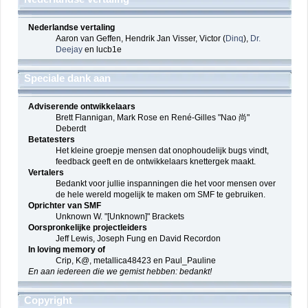
Nederlandse vertaling
Aaron van Geffen, Hendrik Jan Visser, Victor (
Dinq
),
Dr.
Deejay
en lucb1e
Speciale dank aan
Adviserende ontwikkelaars
Brett Flannigan, Mark Rose en René-Gilles "Nao 尚"
Deberdt
Betatesters
Het kleine groepje mensen dat onophoudelijk bugs vindt,
feedback geeft en de ontwikkelaars knettergek maakt.
Vertalers
Bedankt voor jullie inspanningen die het voor mensen over
de hele wereld mogelijk te maken om SMF te gebruiken.
Oprichter van SMF
Unknown W. "[Unknown]" Brackets
Oorspronkelijke projectleiders
Jeff Lewis, Joseph Fung en David Recordon
In loving memory of
Crip, K@, metallica48423 en Paul_Pauline
En aan iedereen die we gemist hebben: bedankt!
Copyright