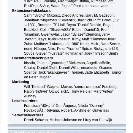
"Ha²", Paul_Pauline, Piro "Sarge" Dhima, Rumbaar, Pitti,
RedOne, S-Ace, Wade "sησω" Poulsen en xenovanis
Extensieontwikkelaars
Sami "SychO" Mazouz, Diego Andrés, Gary M. Gadsdon,
Jonathan "vbgamer45" Valentin, Brad "IchBin™" Grow, ディ
ン1031, Brannon "B" Hall, Bryan "Runic" Deakin, Bugo,
Bulakbol, Colin "Shadow82x" Blaber, Daniel15, Eren
Yasarkurt, Gwenwyfar, Jason "JBlaze" Clemons, Jerry,
Joker™, Kays, Killer Possum, Kirby, Matt "SlammedDime"
Zuba, Matthew "Labradoodle-360" Kerle, Mick., NanoSector,
nend, Nibogo, Niko, Peter "Arantor" Spicer, Ricky., snork13,
Spuds, Steven "Fustrate" Hoffman en Joey "Tyrsson" Smith
Documentatieschrijvers
Irisado, Joshua "groundup" Dickerson, AngellinaBelle,
Chainy, Daniel Diehl, Dannii Willis, emanuele, Graeme
Spence, Jack "akabugeyes" Thorsen, Jade Elizabeth Trainor
en Peter Duggan
Marketing
Will "Kindred" Wagner, Marcus "cσσкιє мσηѕтєя" Forsberg,
Ralph "[n3rve]" Otowo, rickC, Tony Reid en Mert "Antes"
Alınbay
Lokaliseerders
Francisco "d3vcho" DomÃ­nguez, Nikola "Dzonny"
NovakoviÄ‡, Relyana, Robert., Akyhne en GravuTrad
Serverbeheerders
Derek Schwab, Michael Johnson en Liroy van Hoewijk
Nederlandse vertaling