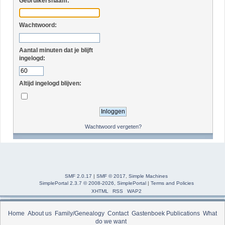
Gebruikersnaam:
Wachtwoord:
Aantal minuten dat je blijft
ingelogd:
Altijd ingelogd blijven:
Wachtwoord vergeten?
SMF 2.0.17
|
SMF © 2017
,
Simple Machines
SimplePortal 2.3.7 © 2008-2026, SimplePortal
|
Terms and Policies
XHTML
RSS
WAP2
Home
About us
Family/Genealogy
Contact
Gastenboek
Publications
What
do we want