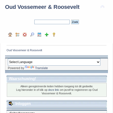
Oud Vossemeer & Roosevelt
Oud Vossemeer & Roosevelt
Powered by
Translate
Waarschuwing!
Alleen geregistreerde leden hebben toegang tot dit gedeelte.
Log hieronder in of klik op
deze link
om jezelf te registreren op Oud
Vossemeer & Roosevelt.
Inloggen