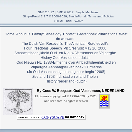
SMF 2.0.17
|
SMF © 2017
,
Simple Machines
SimplePortal 2.3.7 © 2008-2026, SimplePortal
|
Terms and Policies
XHTML
RSS
WAP2
Home
About us
Family/Genealogy
Contact
Gastenboek
Publications
What
do we want
The Dutch Van Rosevelt's
The American Ro(o)sevelt's
Four Freedoms Speech
Pictures visit May 26, 2000
Ambachtsheerlijkheid Oud- en Nieuw-Vossemeer en Vrijberghe
History Oud-Vossemeer- dutch
Oud Nieuws NL
1783-Ermerins over Ambachtsheerlijkheid en
Vrijberghe
Aanhangsel van boek 2 Ermerins
(Ja Oud Vossemeer gaat terug naar begin 1200!)
Zeeland 1753 incl. stad en eiland Tholen
History Nederland (dutch)
By Cees W. Boogaart,Oud-Vossemeer, NEDERLAND
All pictures copyrighted © 1996-2020 by CWB,
and licensors. All rights reserved