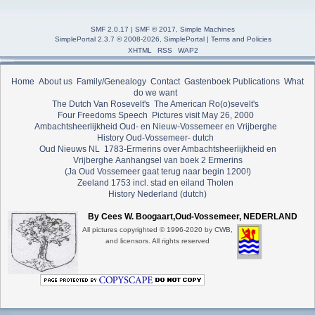
SMF 2.0.17
|
SMF © 2017
,
Simple Machines
SimplePortal 2.3.7 © 2008-2026, SimplePortal
|
Terms and Policies
XHTML
RSS
WAP2
Home
About us
Family/Genealogy
Contact
Gastenboek
Publications
What
do we want
The Dutch Van Rosevelt's
The American Ro(o)sevelt's
Four Freedoms Speech
Pictures visit May 26, 2000
Ambachtsheerlijkheid Oud- en Nieuw-Vossemeer en Vrijberghe
History Oud-Vossemeer- dutch
Oud Nieuws NL
1783-Ermerins over Ambachtsheerlijkheid en
Vrijberghe
Aanhangsel van boek 2 Ermerins
(Ja Oud Vossemeer gaat terug naar begin 1200!)
Zeeland 1753 incl. stad en eiland Tholen
History Nederland (dutch)
By Cees W. Boogaart,Oud-Vossemeer, NEDERLAND
All pictures copyrighted © 1996-2020 by CWB,
and licensors. All rights reserved