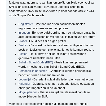
features waar gebruikers van kunnen profiteren. Hulp voor veel van
SMF's functies kan worden gevonden door te klikken op de
onderstaande links. Deze links sturen je door naar de officiële wiki
op de Simple Machines site.
Registreren
- Veel forums eisen dat mensen moeten
registreren alvorens ze kunnen posten
Inloggen
- Eens geregistreerd kunnen ze inloggen om zo hun
account te gebruiken en vol gebruik te maken van het forum.
Profiel
- Elk lid heeft zijn eigen profiel.
Zoeken
- De zoekfunctie is een extreem nuttige functie om
posts en topics op een snelle manier op te kunnen zoeken.
Posten
- Het punt van het forum, is het posten waarin
gebruikers zichzelf kunnen uiten.
Bulletin Board Code (BBC)
- Posts kunnen opgemaakt
worden met behulp van Bulletin Board Code (BBC).
Persoonlijke berichten
- Gebruikers kunnen persoonlijke
berichten sturen naar andere leden.
Ledenlijst
- De ledenlijst laat alle leden zien van het forum.
Kalender
- Gebruikers kunnen gebeurtenissen, feestdagen
en verjaardagen zien in de kalender
Mogelijkheden
- Hier is een lijst met de meest populaire
mogelijkheden in SMF.
Voor meer informatie over hoe je SMF moet gebruiken, kun je