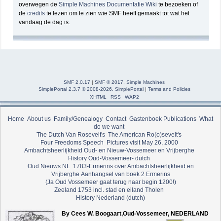
overwegen de
Simple Machines Documentatie Wiki
te bezoeken of
de
credits
te lezen om te zien wie SMF heeft gemaakt tot wat het
vandaag de dag is.
SMF 2.0.17
|
SMF © 2017
,
Simple Machines
SimplePortal 2.3.7 © 2008-2026, SimplePortal
|
Terms and Policies
XHTML
RSS
WAP2
Home
About us
Family/Genealogy
Contact
Gastenboek
Publications
What
do we want
The Dutch Van Rosevelt's
The American Ro(o)sevelt's
Four Freedoms Speech
Pictures visit May 26, 2000
Ambachtsheerlijkheid Oud- en Nieuw-Vossemeer en Vrijberghe
History Oud-Vossemeer- dutch
Oud Nieuws NL
1783-Ermerins over Ambachtsheerlijkheid en
Vrijberghe
Aanhangsel van boek 2 Ermerins
(Ja Oud Vossemeer gaat terug naar begin 1200!)
Zeeland 1753 incl. stad en eiland Tholen
History Nederland (dutch)
By Cees W. Boogaart,Oud-Vossemeer, NEDERLAND