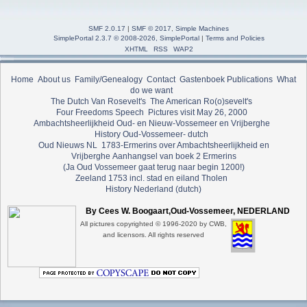
SMF 2.0.17
|
SMF © 2017
,
Simple Machines
SimplePortal 2.3.7 © 2008-2026, SimplePortal
|
Terms and Policies
XHTML
RSS
WAP2
Home
About us
Family/Genealogy
Contact
Gastenboek
Publications
What
do we want
The Dutch Van Rosevelt's
The American Ro(o)sevelt's
Four Freedoms Speech
Pictures visit May 26, 2000
Ambachtsheerlijkheid Oud- en Nieuw-Vossemeer en Vrijberghe
History Oud-Vossemeer- dutch
Oud Nieuws NL
1783-Ermerins over Ambachtsheerlijkheid en
Vrijberghe
Aanhangsel van boek 2 Ermerins
(Ja Oud Vossemeer gaat terug naar begin 1200!)
Zeeland 1753 incl. stad en eiland Tholen
History Nederland (dutch)
By Cees W. Boogaart,Oud-Vossemeer, NEDERLAND
All pictures copyrighted © 1996-2020 by CWB,
and licensors. All rights reserved