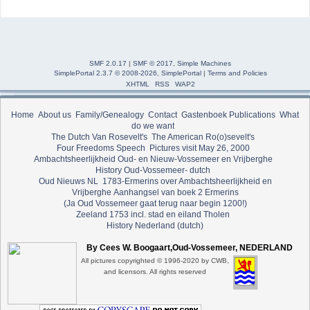
SMF 2.0.17
|
SMF © 2017
,
Simple Machines
SimplePortal 2.3.7 © 2008-2026, SimplePortal
|
Terms and Policies
XHTML
RSS
WAP2
Home
About us
Family/Genealogy
Contact
Gastenboek
Publications
What
do we want
The Dutch Van Rosevelt's
The American Ro(o)sevelt's
Four Freedoms Speech
Pictures visit May 26, 2000
Ambachtsheerlijkheid Oud- en Nieuw-Vossemeer en Vrijberghe
History Oud-Vossemeer- dutch
Oud Nieuws NL
1783-Ermerins over Ambachtsheerlijkheid en
Vrijberghe
Aanhangsel van boek 2 Ermerins
(Ja Oud Vossemeer gaat terug naar begin 1200!)
Zeeland 1753 incl. stad en eiland Tholen
History Nederland (dutch)
By Cees W. Boogaart,Oud-Vossemeer, NEDERLAND
All pictures copyrighted © 1996-2020 by CWB,
and licensors. All rights reserved