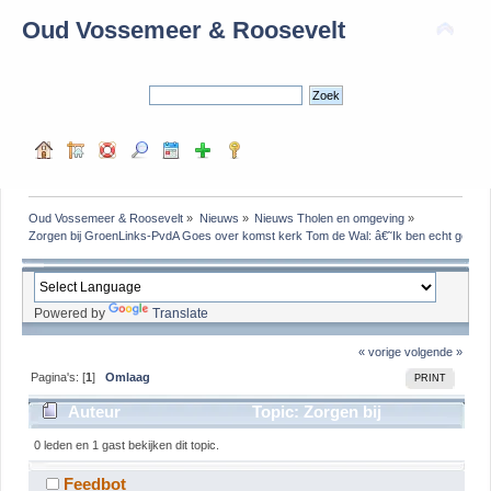
Oud Vossemeer & Roosevelt
Oud Vossemeer & Roosevelt
»
Nieuws
»
Nieuws Tholen en omgeving
»
Zorgen bij GroenLinks-PvdA Goes over komst kerk Tom de Wal: â€˜Ik ben echt gesch
Powered by
Translate
« vorige
volgende »
Pagina's: [
1
]
Omlaag
PRINT
Auteur
Topic: Zorgen bij
GroenLinks-PvdA Goes over komst kerk Tom de Wal:
0 leden en 1 gast bekijken dit topic.
â€˜Ik ben echt geschrokken van zijn uitsprakenâ€™
Feedbot