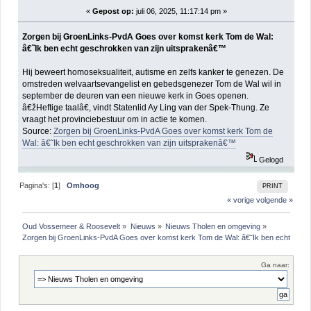
«
Gepost op:
juli 06, 2025, 11:17:14 pm »
(gelezen 147 keer)
Zorgen bij GroenLinks-PvdA Goes over komst kerk Tom de Wal:
â€˜Ik ben echt geschrokken van zijn uitsprakenâ€™
Hij beweert homoseksualiteit, autisme en zelfs kanker te genezen. De
omstreden welvaartsevangelist en gebedsgenezer Tom de Wal wil in
september de deuren van een nieuwe kerk in Goes openen.
â€žHeftige taalâ€, vindt Statenlid Ay Ling van der Spek-Thung. Ze
vraagt het provinciebestuur om in actie te komen.
Source:
Zorgen bij GroenLinks-PvdA Goes over komst kerk Tom de
Wal: â€˜Ik ben echt geschrokken van zijn uitsprakenâ€™
Gelogd
Pagina's: [
1
]
Omhoog
PRINT
« vorige
volgende »
Oud Vossemeer & Roosevelt
»
Nieuws
»
Nieuws Tholen en omgeving
»
Zorgen bij GroenLinks-PvdA Goes over komst kerk Tom de Wal: â€˜Ik ben echt gesc
Ga naar: