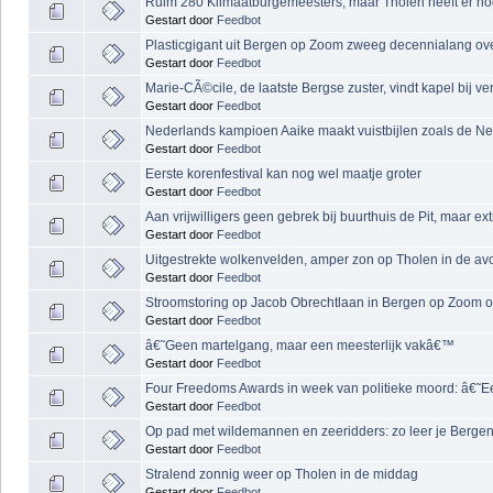
Ruim 280 Klimaatburgemeesters, maar Tholen heeft er nog
Gestart door
Feedbot
Plasticgigant uit Bergen op Zoom zweeg decennialang ov
Gestart door
Feedbot
Marie-CÃ©cile, de laatste Bergse zuster, vindt kapel bij 
Gestart door
Feedbot
Nederlands kampioen Aaike maakt vuistbijlen zoals de N
Gestart door
Feedbot
Eerste korenfestival kan nog wel maatje groter
Gestart door
Feedbot
Aan vrijwilligers geen gebrek bij buurthuis de Pit, maar 
Gestart door
Feedbot
Uitgestrekte wolkenvelden, amper zon op Tholen in de av
Gestart door
Feedbot
Stroomstoring op Jacob Obrechtlaan in Bergen op Zoom o
Gestart door
Feedbot
â€˜Geen martelgang, maar een meesterlijk vakâ€™
Gestart door
Feedbot
Four Freedoms Awards in week van politieke moord: â€˜Een
Gestart door
Feedbot
Op pad met wildemannen en zeeridders: zo leer je Berg
Gestart door
Feedbot
Stralend zonnig weer op Tholen in de middag
Gestart door
Feedbot