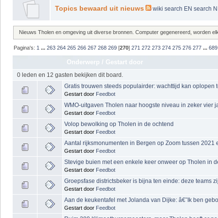
Topics bewaard uit nieuws
wiki
search EN
search 
Nieuws Tholen en omgeving uit diverse bronnen. Computer gegenereerd, worden elke 
Pagina's:
1
...
263
264
265
266
267
268
269
[
270
]
271
272
273
274
275
276
277
...
689
Onderwerp
/
Gestart door
0 leden en 12 gasten bekijken dit board.
Gratis trouwen steeds populairder: wachttijd kan oplope
Gestart door
Feedbot
WMO-uitgaven Tholen naar hoogste niveau in zeker vier jaa
Gestart door
Feedbot
Volop bewolking op Tholen in de ochtend
Gestart door
Feedbot
Aantal rijksmonumenten in Bergen op Zoom tussen 2021 
Gestart door
Feedbot
Stevige buien met een enkele keer onweer op Tholen in d
Gestart door
Feedbot
Groepsfase districtsbeker is bijna ten einde: deze teams z
Gestart door
Feedbot
Aan de keukentafel met Jolanda van Dijke: â€˜Ik ben geb
Gestart door
Feedbot