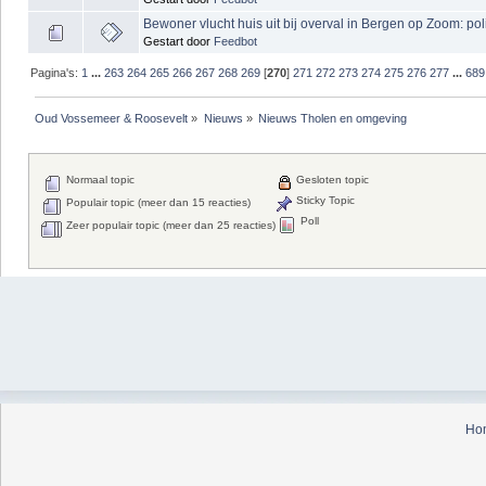
Bewoner vlucht huis uit bij overval in Bergen op Zoom: pol
Gestart door
Feedbot
Pagina's:
1
...
263
264
265
266
267
268
269
[
270
]
271
272
273
274
275
276
277
...
689
Oud Vossemeer & Roosevelt
»
Nieuws
»
Nieuws Tholen en omgeving
Normaal topic
Gesloten topic
Sticky Topic
Populair topic (meer dan 15 reacties)
Poll
Zeer populair topic (meer dan 25 reacties)
Ho