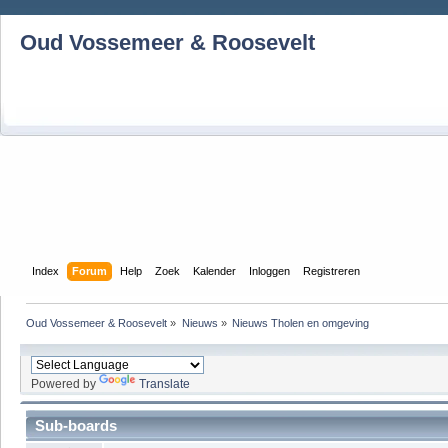
Oud Vossemeer & Roosevelt
Index
Forum
Help
Zoek
Kalender
Inloggen
Registreren
Oud Vossemeer & Roosevelt
»
Nieuws
»
Nieuws Tholen en omgeving
Powered by
Translate
Sub-boards