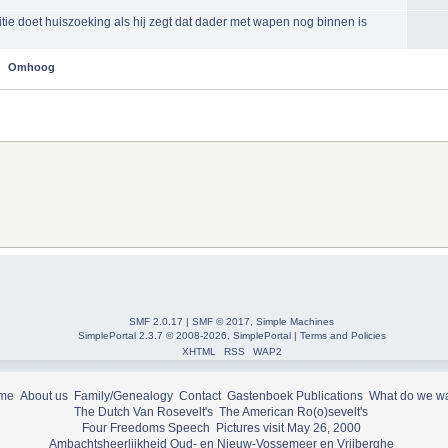
itie doet huiszoeking als hij zegt dat dader met wapen nog binnen is
Omhoog
SMF 2.0.17
|
SMF © 2017
,
Simple Machines
SimplePortal 2.3.7 © 2008-2026, SimplePortal
|
Terms and Policies
XHTML
RSS
WAP2
me
About us
Family/Genealogy
Contact
Gastenboek
Publications
What do we w
The Dutch Van Rosevelt's
The American Ro(o)sevelt's
Four Freedoms Speech
Pictures visit May 26, 2000
Ambachtsheerlijkheid Oud- en Nieuw-Vossemeer en Vrijberghe