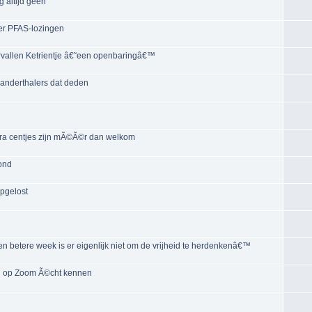
 altijd geen
er PFAS-lozingen
vervallen Ketrientje â€˜een openbaringâ€™
eanderthalers dat deden
extra centjes zijn mÃ©Ã©r dan welkom
ond
pgelost
 betere week is er eigenlijk niet om de vrijheid te herdenkenâ€™
en op Zoom Ã©cht kennen