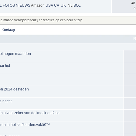
48
NL
FOTOS
NIEUWS
Amazon
USA
CA
UK
NL
BOL
3
maand verwijderd tenzij er reacties op een bericht zijn.
Omlaag
R
n tot negen maanden
r tijd
en 2024 gestegen
e nacht
ijn alvast zeker van de knock-outfase
oren in het stoffeerdersvakâ€™