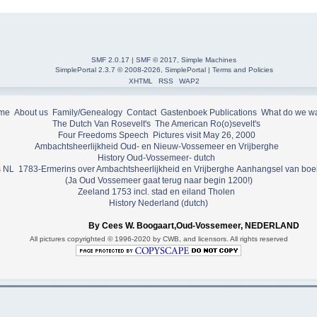
SMF 2.0.17
|
SMF © 2017
,
Simple Machines
SimplePortal 2.3.7 © 2008-2026, SimplePortal
|
Terms and Policies
XHTML
RSS
WAP2
me
About us
Family/Genealogy
Contact
Gastenboek
Publications
What do we w
The Dutch Van Rosevelt's
The American Ro(o)sevelt's
Four Freedoms Speech
Pictures visit May 26, 2000
Ambachtsheerlijkheid Oud- en Nieuw-Vossemeer en Vrijberghe
History Oud-Vossemeer- dutch
 NL
1783-Ermerins over Ambachtsheerlijkheid en Vrijberghe
Aanhangsel van boe
(Ja Oud Vossemeer gaat terug naar begin 1200!)
Zeeland 1753 incl. stad en eiland Tholen
History Nederland (dutch)
By Cees W. Boogaart,Oud-Vossemeer, NEDERLAND
All pictures copyrighted © 1996-2020 by CWB, and licensors. All rights reserved