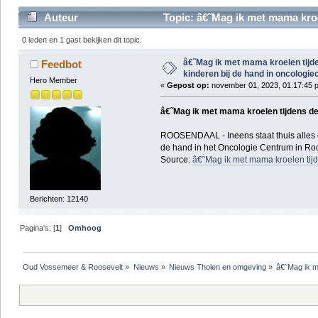
Auteur
Topic: â€˜Mag ik met mama kroe
0 leden en 1 gast bekijken dit topic.
â€˜Mag ik met mama kroelen tij
Feedbot
kinderen bij de hand in oncologi
Hero Member
«
Gepost op:
november 01, 2023, 01:17:45 
â€˜Mag ik met mama kroelen tijdens d
ROOSENDAAL - Ineens staat thuis alles o
de hand in het Oncologie Centrum in Roos
Source:
â€˜Mag ik met mama kroelen tij
Berichten: 12140
Pagina's: [
1
]
Omhoog
Oud Vossemeer & Roosevelt
»
Nieuws
»
Nieuws Tholen en omgeving
»
â€˜Mag ik m