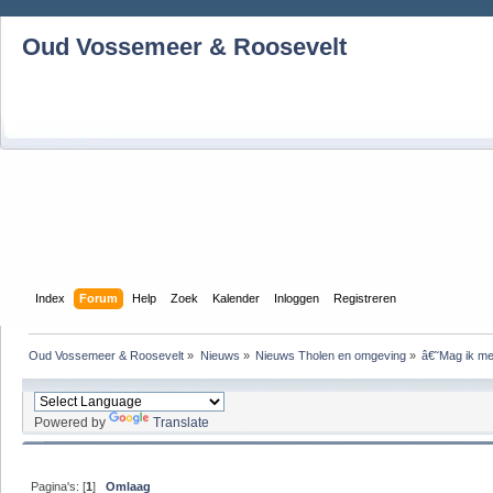
Oud Vossemeer & Roosevelt
Index
Forum
Help
Zoek
Kalender
Inloggen
Registreren
Oud Vossemeer & Roosevelt
»
Nieuws
»
Nieuws Tholen en omgeving
»
â€˜Mag ik me
Powered by
Translate
Pagina's: [
1
]
Omlaag