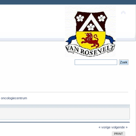
n oncologiecentrum
« vorige
volgende »
PRINT