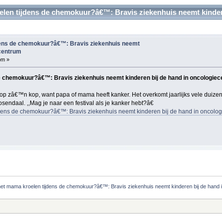
len tijdens de chemokuur?â€™: Bravis ziekenhuis neemt kindere
dens de chemokuur?â€™: Bravis ziekenhuis neemt
ecentrum
pm »
e chemokuur?â€™: Bravis ziekenhuis neemt kinderen bij de hand in oncologie
p zâ€™n kop, want papa of mama heeft kanker. Het overkomt jaarlijks vele duizend
endaal. ,,Mag je naar een festival als je kanker hebt?â€
dens de chemokuur?â€™: Bravis ziekenhuis neemt kinderen bij de hand in oncolo
et mama kroelen tijdens de chemokuur?â€™: Bravis ziekenhuis neemt kinderen bij de hand 