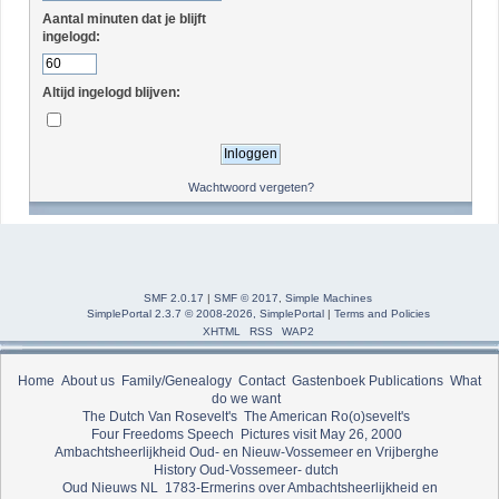
Aantal minuten dat je blijft
ingelogd:
Altijd ingelogd blijven:
Wachtwoord vergeten?
SMF 2.0.17
|
SMF © 2017
,
Simple Machines
SimplePortal 2.3.7 © 2008-2026, SimplePortal
|
Terms and Policies
XHTML
RSS
WAP2
Home
About us
Family/Genealogy
Contact
Gastenboek
Publications
What
do we want
The Dutch Van Rosevelt's
The American Ro(o)sevelt's
Four Freedoms Speech
Pictures visit May 26, 2000
Ambachtsheerlijkheid Oud- en Nieuw-Vossemeer en Vrijberghe
History Oud-Vossemeer- dutch
Oud Nieuws NL
1783-Ermerins over Ambachtsheerlijkheid en