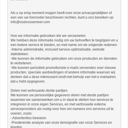
Als u op enig moment vragen heeft over onze privacypraktijken of
een van uw hieronder beschreven rechten, kunt u ons bereiken op
info@oudvossemeer.com
Hoe we informatie gebruiken die we verzamelen
We hebben deze informatie nodig om uw behoeften te begrijpen en u
een betere service te bieden, en met name om de volgende redenen:
-Interne administratie, inclusief service-optimalisatie, website
statistieken.
-We kunnen de informatie gebruiken om onze producten en diensten
te verbeteren.
-We kunnen periodiek promotionele e-mails verzenden over nieuwe
producten, speciale aanbiedingen of andere informatie waarvan wij
denken dat u deze interessant vindt met behulp van het e-mailadres
dat u hebt opgegeven.
Delen met vertrouwde derde partijen.
We kunnen uw persoonlijke gegevens delen met derde partijen
waarmee we samenwerken om u in staat te stellen hun services te
integreren in onze eigen Services, en met vertrouwde externe
serviceproviders als nodig voor hen om namens ons services uit te
voeren, zoals:
- Advertenties bewaren
-Presterende analyse van onze demografie van onze Services en
klanten