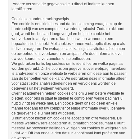
-Andere verzamelde gegevens die u direct of indirect kunnen
identificeren.
Cookies en andere trackingscripts
Een cookie is een klein bestand dat toestemming vraagt ​​om op de
harde schijf van uw computer te worden geplaatst. Zodra u akkoord
gaat, wordt het bestand toegevoegd en helpt de cookie het
webverkeer te analyseren of laat het u weten wanneer u een
bepaalde site bezoekt. Met cookies kunnen webapplicaties op u als
individu reageren. De webapplicatie kan zijn activiteiten afstemmen
op uw behoeften, voorkeuren en antipathie?n door informatie over
uw voorkeuren te verzamelen en te onthouden.
We gebruiken traffic log cookies om te identificeren welke pagina's
worden gebruikt. Dit helpt ons om gegevens over webpaginaverkeer
te analyseren en onze website te verbeteren om deze aan te passen
aan de behoeften van de klant. We gebruiken deze informatie alleen
voor statistische analysedoeleinden en vervolgens worden de
gegevens uit het systeem verwijderd.
Over het algemeen helpen cookies ons om u een betere website te
bieden, door ons in staat te stellen te controleren welke pagina's u
nuttig vindt en welke niet. Een cookie geeft ons op geen enkele
manier toegang tot uw computer of enige informatie over u, behalve
de gegevens die u met ons wilt delen.
U kunt ervoor kiezen om cookies te accepteren of te weigeren. De
meeste webbrowsers accepteren automatisch cookies, maar u kunt
meestal uw browserinstellingen wijzigen om cookies te weigeren als
u dat wilt. Dit kan ertoe leiden dat u niet optimaal kunt profiteren van
de website.