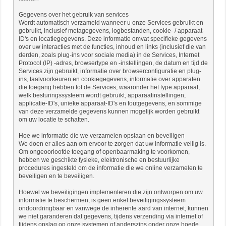
Gegevens over het gebruik van services
Wordt automatisch verzameld wanneer u onze Services gebruikt en
gebruikt, inclusief metagegevens, logbestanden, cookie- / apparaat-
ID's en locatiegegevens. Deze informatie omvat specifieke gegevens
over uw interacties met de functies, inhoud en links (inclusief die van
derden, zoals plug-ins voor sociale media) in de Services, Internet
Protocol (IP) -adres, browsertype en -instellingen, de datum en tijd de
Services zijn gebruikt, informatie over browserconfiguratie en plug-
ins, taalvoorkeuren en cookiegegevens, informatie over apparaten
die toegang hebben tot de Services, waaronder het type apparaat,
welk besturingssysteem wordt gebruikt, apparaatinstellingen,
applicatie-ID's, unieke apparaat-ID's en foutgegevens, en sommige
van deze verzamelde gegevens kunnen mogelijk worden gebruikt
om uw locatie te schatten.
Hoe we informatie die we verzamelen opslaan en beveiligen
We doen er alles aan om ervoor te zorgen dat uw informatie veilig is.
Om ongeoorloofde toegang of openbaarmaking te voorkomen,
hebben we geschikte fysieke, elektronische en bestuurlijke
procedures ingesteld om de informatie die we online verzamelen te
beveiligen en te beveiligen.
Hoewel we beveiligingen implementeren die zijn ontworpen om uw
informatie te beschermen, is geen enkel beveiligingssysteem
ondoordringbaar en vanwege de inherente aard van internet, kunnen
we niet garanderen dat gegevens, tijdens verzending via internet of
tijdens opslag op onze systemen of anderszins onder onze hoede,