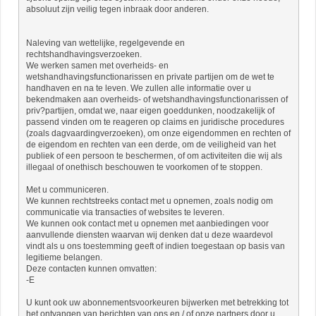
absoluut zijn veilig tegen inbraak door anderen.
Naleving van wettelijke, regelgevende en
rechtshandhavingsverzoeken.
We werken samen met overheids- en
wetshandhavingsfunctionarissen en private partijen om de wet te
handhaven en na te leven. We zullen alle informatie over u
bekendmaken aan overheids- of wetshandhavingsfunctionarissen of
priv?partijen, omdat we, naar eigen goeddunken, noodzakelijk of
passend vinden om te reageren op claims en juridische procedures
(zoals dagvaardingverzoeken), om onze eigendommen en rechten of
de eigendom en rechten van een derde, om de veiligheid van het
publiek of een persoon te beschermen, of om activiteiten die wij als
illegaal of onethisch beschouwen te voorkomen of te stoppen.
Met u communiceren.
We kunnen rechtstreeks contact met u opnemen, zoals nodig om
communicatie via transacties of websites te leveren.
We kunnen ook contact met u opnemen met aanbiedingen voor
aanvullende diensten waarvan wij denken dat u deze waardevol
vindt als u ons toestemming geeft of indien toegestaan ​​op basis van
legitieme belangen.
Deze contacten kunnen omvatten:
-E
U kunt ook uw abonnementsvoorkeuren bijwerken met betrekking tot
het ontvangen van berichten van ons en / of onze partners door u