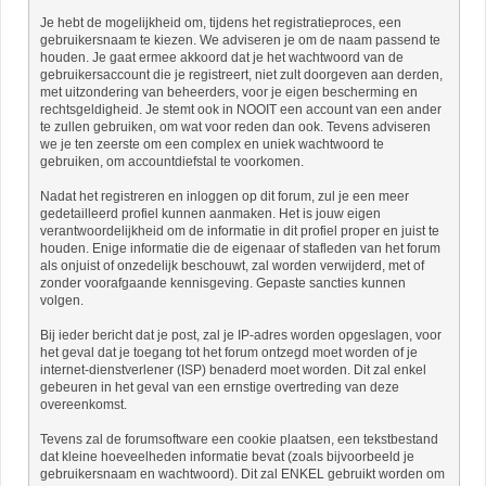
Je hebt de mogelijkheid om, tijdens het registratieproces, een
gebruikersnaam te kiezen. We adviseren je om de naam passend te
houden. Je gaat ermee akkoord dat je het wachtwoord van de
gebruikersaccount die je registreert, niet zult doorgeven aan derden,
met uitzondering van beheerders, voor je eigen bescherming en
rechtsgeldigheid. Je stemt ook in NOOIT een account van een ander
te zullen gebruiken, om wat voor reden dan ook. Tevens adviseren
we je ten zeerste om een complex en uniek wachtwoord te
gebruiken, om accountdiefstal te voorkomen.
Nadat het registreren en inloggen op dit forum, zul je een meer
gedetailleerd profiel kunnen aanmaken. Het is jouw eigen
verantwoordelijkheid om de informatie in dit profiel proper en juist te
houden. Enige informatie die de eigenaar of stafleden van het forum
als onjuist of onzedelijk beschouwt, zal worden verwijderd, met of
zonder voorafgaande kennisgeving. Gepaste sancties kunnen
volgen.
Bij ieder bericht dat je post, zal je IP-adres worden opgeslagen, voor
het geval dat je toegang tot het forum ontzegd moet worden of je
internet-dienstverlener (ISP) benaderd moet worden. Dit zal enkel
gebeuren in het geval van een ernstige overtreding van deze
overeenkomst.
Tevens zal de forumsoftware een cookie plaatsen, een tekstbestand
dat kleine hoeveelheden informatie bevat (zoals bijvoorbeeld je
gebruikersnaam en wachtwoord). Dit zal ENKEL gebruikt worden om