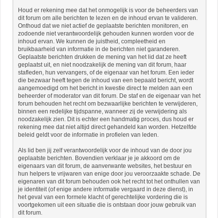
Houd er rekening mee dat het onmogelijk is voor de beheerders van
dit forum om alle berichten te lezen en de inhoud ervan te valideren.
Onthoud dat we niet actief de geplaatste berichten monitoren, en
zodoende niet verantwoordelijk gehouden kunnen worden voor de
inhoud ervan. We kunnen de juistheid, compleetheid en
bruikbaarheid van informatie in de berichten niet garanderen.
Geplaatste berichten drukken de mening van het lid dat ze heeft
geplaatst uit, en niet noodzakelijk de mening van dit forum, haar
stafleden, hun vervangers, of de eigenaar van het forum. Een ieder
die bezwaar heeft tegen de inhoud van een bepaald bericht, wordt
aangemoedigd om het bericht in kwestie direct te melden aan een
beheerder of moderator van dit forum. De staf en de eigenaar van het
forum behouden het recht om bezwaarlijke berichten te verwijderen,
binnen een redelijke tijdspanne, wanneer zij de verwijdering als
noodzakelijk zien. Dit is echter een handmatig proces, dus houd er
rekening mee dat niet altijd direct gehandeld kan worden. Hetzelfde
beleid geldt voor de informatie in profielen van leden.
Als lid ben jij zelf verantwoordelijk voor de inhoud van de door jou
geplaatste berichten. Bovendien verklaar je je akkoord om de
eigenaars van dit forum, de aanverwante websites, het bestuur en
hun helpers te vrijwaren van enige door jou veroorzaakte schade. De
eigenaren van dit forum behouden ook het recht tot het onthullen van
je identiteit (of enige andere informatie vergaard in deze dienst), in
het geval van een formele klacht of gerechtelijke vordering die is
voortgekomen uit een situatie die is ontstaan door jouw gebruik van
dit forum.