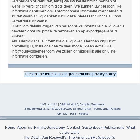
verspreiden of verhuren, tenzij we uw toestemming hebben of
wettelijk verplicht zijn om dit te doen. We kunnen uw persoonlijke
informatie gebruiken om u promotionele informatie over derden te
sturen waarvan wij denken dat u deze interessant vindt als u ons
vertelt dat u dit wenst.
U kunt om details vragen van persoonlijke informatie die wij over u
bewaren door uw profiel te bezoeken en op exportgegevens te
klikken.
Als u denkt dat alle informatie die wij over u hebben onjuist of
onvolledig is, stuur ons dan zo snel mogelijk een e-mail via
info@oudvossemeer.com We zullen onmiddellijk alle onjuiste
informatie corrigeren.
SMF 2.0.17
|
SMF © 2017
,
Simple Machines
SimplePortal 2.3.7 © 2008-2026, SimplePortal
|
Terms and Policies
XHTML
RSS
WAP2
Home
About us
Family/Genealogy
Contact
Gastenboek
Publications
What
do we want
The Dutch Van Rosevelt's
The American Ro(o)sevelt's