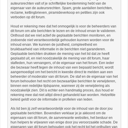
auteursrechten valt of je schriftelijke toestemming hebt van de
eigenaar van de auteursrechten. Spam, grote aantallen berichten,
reclame, kettingbrieven, piramideverkoop en petities zijn ook
verboden op dit forum.
Houd er rekening mee dat het onmogelijk is voor de beheerders van
dit forum om alle berichten te lezen en de inhoud ervan te valideren.
Onthoud dat we niet actief de geplaatste berichten monitoren, en
zodoende niet verantwoordelijk gehouden kunnen worden voor de
inhoud ervan. We kunnen de juistheid, compleetheid en
bruikbaarheid van informatie in de berichten niet garanderen.
Geplaatste berichten drukken de mening van het lid dat ze heeft
geplaatst uit, en niet noodzakelijk de mening van dit forum, haar
stafleden, hun vervangers, of de eigenaar van het forum. Een ieder
die bezwaar heeft tegen de inhoud van een bepaald bericht, wordt
aangemoedigd om het bericht in kwestie direct te melden aan een
beheerder of moderator van dit forum. De staf en de eigenaar van het
forum behouden het recht om bezwaarlijke berichten te verwijderen,
binnen een redelijke tijdspanne, wanneer zij de verwijdering als
noodzakelijk zien. Dit is echter een handmatig proces, dus houd er
rekening mee dat niet altijd direct gehandeld kan worden. Hetzelfde
beleid geldt voor de informatie in profielen van leden.
Als lid ben jij zelf verantwoordelijk voor de inhoud van de door jou
geplaatste berichten. Bovendien verklaar je je akkoord om de
eigenaars van dit forum, de aanverwante websites, het bestuur en
hun helpers te vrijwaren van enige door jou veroorzaakte schade. De
eigenaren van dit forum behouden ook het recht tot het onthullen van