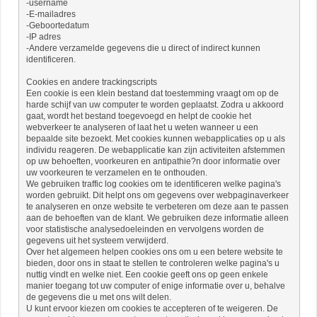
-username
-E-mailadres
-Geboortedatum
-IP adres
-Andere verzamelde gegevens die u direct of indirect kunnen
identificeren.
Cookies en andere trackingscripts
Een cookie is een klein bestand dat toestemming vraagt ​​om op de
harde schijf van uw computer te worden geplaatst. Zodra u akkoord
gaat, wordt het bestand toegevoegd en helpt de cookie het
webverkeer te analyseren of laat het u weten wanneer u een
bepaalde site bezoekt. Met cookies kunnen webapplicaties op u als
individu reageren. De webapplicatie kan zijn activiteiten afstemmen
op uw behoeften, voorkeuren en antipathie?n door informatie over
uw voorkeuren te verzamelen en te onthouden.
We gebruiken traffic log cookies om te identificeren welke pagina's
worden gebruikt. Dit helpt ons om gegevens over webpaginaverkeer
te analyseren en onze website te verbeteren om deze aan te passen
aan de behoeften van de klant. We gebruiken deze informatie alleen
voor statistische analysedoeleinden en vervolgens worden de
gegevens uit het systeem verwijderd.
Over het algemeen helpen cookies ons om u een betere website te
bieden, door ons in staat te stellen te controleren welke pagina's u
nuttig vindt en welke niet. Een cookie geeft ons op geen enkele
manier toegang tot uw computer of enige informatie over u, behalve
de gegevens die u met ons wilt delen.
U kunt ervoor kiezen om cookies te accepteren of te weigeren. De