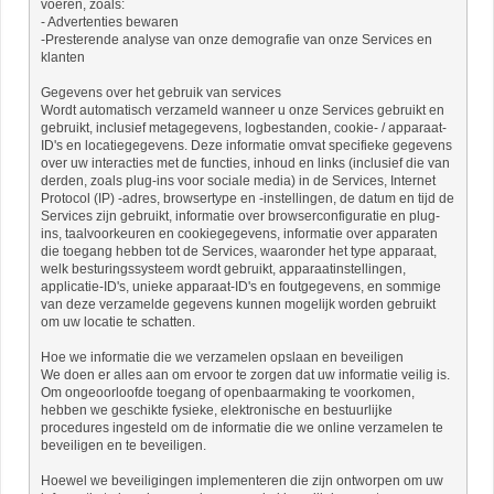
voeren, zoals:
- Advertenties bewaren
-Presterende analyse van onze demografie van onze Services en
klanten
Gegevens over het gebruik van services
Wordt automatisch verzameld wanneer u onze Services gebruikt en
gebruikt, inclusief metagegevens, logbestanden, cookie- / apparaat-
ID's en locatiegegevens. Deze informatie omvat specifieke gegevens
over uw interacties met de functies, inhoud en links (inclusief die van
derden, zoals plug-ins voor sociale media) in de Services, Internet
Protocol (IP) -adres, browsertype en -instellingen, de datum en tijd de
Services zijn gebruikt, informatie over browserconfiguratie en plug-
ins, taalvoorkeuren en cookiegegevens, informatie over apparaten
die toegang hebben tot de Services, waaronder het type apparaat,
welk besturingssysteem wordt gebruikt, apparaatinstellingen,
applicatie-ID's, unieke apparaat-ID's en foutgegevens, en sommige
van deze verzamelde gegevens kunnen mogelijk worden gebruikt
om uw locatie te schatten.
Hoe we informatie die we verzamelen opslaan en beveiligen
We doen er alles aan om ervoor te zorgen dat uw informatie veilig is.
Om ongeoorloofde toegang of openbaarmaking te voorkomen,
hebben we geschikte fysieke, elektronische en bestuurlijke
procedures ingesteld om de informatie die we online verzamelen te
beveiligen en te beveiligen.
Hoewel we beveiligingen implementeren die zijn ontworpen om uw