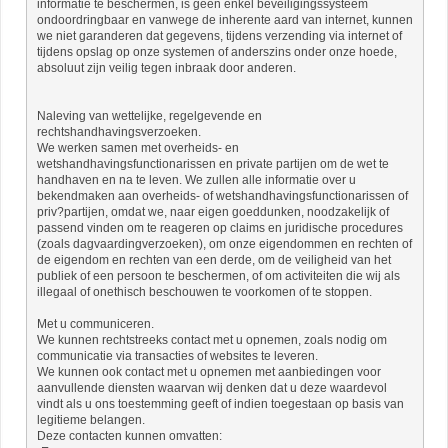
informatie te beschermen, is geen enkel beveiligingssysteem
ondoordringbaar en vanwege de inherente aard van internet, kunnen
we niet garanderen dat gegevens, tijdens verzending via internet of
tijdens opslag op onze systemen of anderszins onder onze hoede,
absoluut zijn veilig tegen inbraak door anderen.
Naleving van wettelijke, regelgevende en
rechtshandhavingsverzoeken.
We werken samen met overheids- en
wetshandhavingsfunctionarissen en private partijen om de wet te
handhaven en na te leven. We zullen alle informatie over u
bekendmaken aan overheids- of wetshandhavingsfunctionarissen of
priv?partijen, omdat we, naar eigen goeddunken, noodzakelijk of
passend vinden om te reageren op claims en juridische procedures
(zoals dagvaardingverzoeken), om onze eigendommen en rechten of
de eigendom en rechten van een derde, om de veiligheid van het
publiek of een persoon te beschermen, of om activiteiten die wij als
illegaal of onethisch beschouwen te voorkomen of te stoppen.
Met u communiceren.
We kunnen rechtstreeks contact met u opnemen, zoals nodig om
communicatie via transacties of websites te leveren.
We kunnen ook contact met u opnemen met aanbiedingen voor
aanvullende diensten waarvan wij denken dat u deze waardevol
vindt als u ons toestemming geeft of indien toegestaan ​​op basis van
legitieme belangen.
Deze contacten kunnen omvatten: