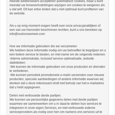
meeste webbrowsers accepteren automatisch cookies, maar u kunt
meestal uw browserinstellingen wijzigen om cookies te weigeren als
u dat wilt. Dit kan ertoe leiden dat u niet optimaal kunt profiteren van
de website.
Als u op enig moment vragen heeft over onze privacypraktijken of
een van uw hieronder beschreven rechten, kunt u ons bereiken op
info@oudvossemeer.com
Hoe we informatie gebruiken die we verzamelen
We hebben deze informatie nodig om uw behoeften te begrijpen en u
een betere service te bieden, en met name om de volgende redenen:
-Interne administratie, inclusief service-optimalisatie, website
statistieken.
-We kunnen de informatie gebruiken om onze producten en diensten
te verbeteren.
-We kunnen periodiek promotionele e-mails verzenden over nieuwe
producten, speciale aanbiedingen of andere informatie waarvan wij
denken dat u deze interessant vindt met behulp van het e-mailadres
dat u hebt opgegeven.
Delen met vertrouwde derde partijen.
We kunnen uw persoonlijke gegevens delen met derde partijen
waarmee we samenwerken om u in staat te stellen hun services te
integreren in onze eigen Services, en met vertrouwde externe
serviceproviders als nodig voor hen om namens ons services uit te