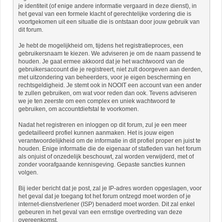
je identiteit (of enige andere informatie vergaard in deze dienst), in
het geval van een formele klacht of gerechtelijke vordering die is
voortgekomen uit een situatie die is ontstaan door jouw gebruik van
dit forum.
Je hebt de mogelijkheid om, tijdens het registratieproces, een
gebruikersnaam te kiezen. We adviseren je om de naam passend te
houden. Je gaat ermee akkoord dat je het wachtwoord van de
gebruikersaccount die je registreert, niet zult doorgeven aan derden,
met uitzondering van beheerders, voor je eigen bescherming en
rechtsgeldigheid. Je stemt ook in NOOIT een account van een ander
te zullen gebruiken, om wat voor reden dan ook. Tevens adviseren
we je ten zeerste om een complex en uniek wachtwoord te
gebruiken, om accountdiefstal te voorkomen.
Nadat het registreren en inloggen op dit forum, zul je een meer
gedetailleerd profiel kunnen aanmaken. Het is jouw eigen
verantwoordelijkheid om de informatie in dit profiel proper en juist te
houden. Enige informatie die de eigenaar of stafleden van het forum
als onjuist of onzedelijk beschouwt, zal worden verwijderd, met of
zonder voorafgaande kennisgeving. Gepaste sancties kunnen
volgen.
Bij ieder bericht dat je post, zal je IP-adres worden opgeslagen, voor
het geval dat je toegang tot het forum ontzegd moet worden of je
internet-dienstverlener (ISP) benaderd moet worden. Dit zal enkel
gebeuren in het geval van een ernstige overtreding van deze
overeenkomst.