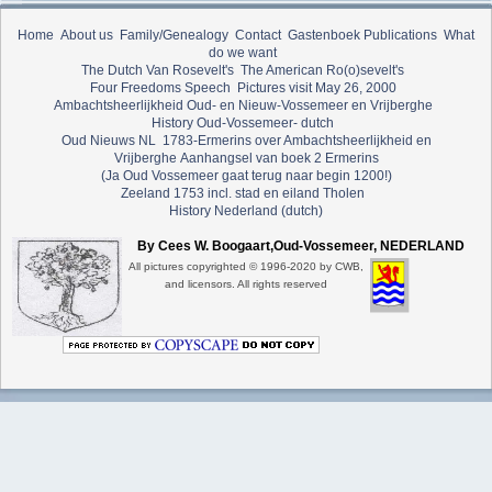
Home
About us
Family/Genealogy
Contact
Gastenboek
Publications
What
do we want
The Dutch Van Rosevelt's
The American Ro(o)sevelt's
Four Freedoms Speech
Pictures visit May 26, 2000
Ambachtsheerlijkheid Oud- en Nieuw-Vossemeer en Vrijberghe
History Oud-Vossemeer- dutch
Oud Nieuws NL
1783-Ermerins over Ambachtsheerlijkheid en
Vrijberghe
Aanhangsel van boek 2 Ermerins
(Ja Oud Vossemeer gaat terug naar begin 1200!)
Zeeland 1753 incl. stad en eiland Tholen
History Nederland (dutch)
By Cees W. Boogaart,Oud-Vossemeer, NEDERLAND
All pictures copyrighted © 1996-2020 by CWB,
and licensors. All rights reserved