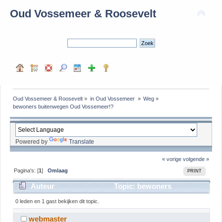
Oud Vossemeer & Roosevelt
Oud Vossemeer & Roosevelt
»
in Oud Vossemeer 
»
Weg
»
bewoners buitenwegen Oud Vossemeer!?
Powered by
Translate
« vorige
volgende »
Pagina's: [
1
]
Omlaag
PRINT
Auteur
Topic: bewoners
buitenwegen Oud Vossemeer!? (gelezen 6460 keer)
0 leden en 1 gast bekijken dit topic.
webmaster