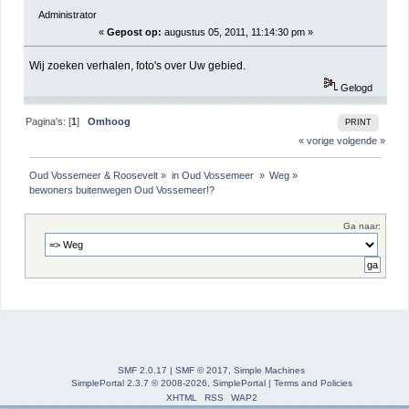
Administrator
«
Gepost op:
augustus 05, 2011, 11:14:30 pm »
Wij zoeken verhalen, foto's over Uw gebied.
Gelogd
Pagina's: [
1
]
Omhoog
PRINT
« vorige
volgende »
Oud Vossemeer & Roosevelt
»
in Oud Vossemeer 
»
Weg
»
bewoners buitenwegen Oud Vossemeer!?
Ga naar:
SMF 2.0.17
|
SMF © 2017
,
Simple Machines
SimplePortal 2.3.7 © 2008-2026, SimplePortal
|
Terms and Policies
XHTML
RSS
WAP2