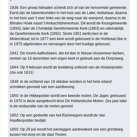
1836: Een groep lidmaten scheidt zich af van de hervormde gemeente.
Eerst zijn de bijeenkomsten in het huis van de Later, metselaar, daarna
in het huis aan 't veer links van de weg naar de veerpont, daarna in de
Blinden Hoek naast 't Ambachtsherenhuis. Dit wordt de Kruisgemeente
(1850), later de Christelijk Gereformeerde Kerk (1863) en uiteindelijk
de Gereformeerde Kerk (1892). Sinds 1851 kerkt men in de
Molenstraat, tot in 1877 een kerk wordt gebouwd in de Hofstraat (die is
in 1975 afgebroken en vervangen door het huidige gebouw).
1841: De rooms-katholieken, die tot dan in Nieuw-Vossemeer kerken,
nemen op 16 december een eigen kerk in gebruik aan de Dorpsweg.
1844: Op 9 februari wordt de bedijking voltooid van de Holarepolder.
(zie ook 1631)
1848: In de ochtend van 19 oktober worden in het hele eiland
schokken gevoeld van een aardbeving.
1850: In de Hikkepolder wordt een tweede molen, De Jager, gebouwd.
In 1970 is deze aangekocht door De Hollandsche Molen. Zes jaar later
is de restauratie van de molen gereed.
1852: Op een gedeelte van het Rammegors wordt de Van
Haaftenpolder bedijkt.
1855: Op 29 juli wordt het aanleggen aanbesteed van een grindweg
tussen het dorp en de stad Tholen.