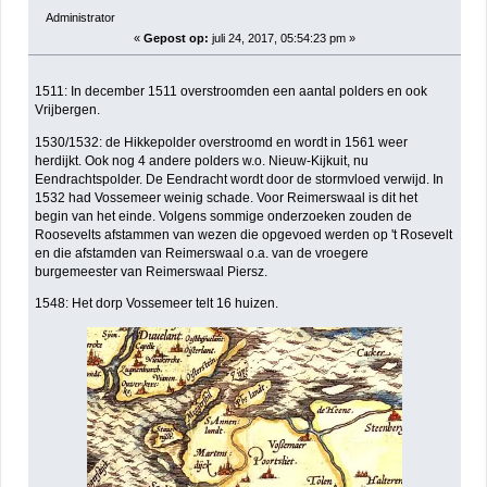
Administrator
«
Gepost op:
juli 24, 2017, 05:54:23 pm »
1511: In december 1511 overstroomden een aantal polders en ook
Vrijbergen.
1530/1532: de Hikkepolder overstroomd en wordt in 1561 weer
herdijkt. Ook nog 4 andere polders w.o. Nieuw-Kijkuit, nu
Eendrachtspolder. De Eendracht wordt door de stormvloed verwijd. In
1532 had Vossemeer weinig schade. Voor Reimerswaal is dit het
begin van het einde. Volgens sommige onderzoeken zouden de
Roosevelts afstammen van wezen die opgevoed werden op 't Rosevelt
en die afstamden van Reimerswaal o.a. van de vroegere
burgemeester van Reimerswaal Piersz.
1548: Het dorp Vossemeer telt 16 huizen.