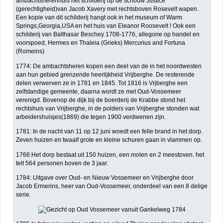
ambachtsherenhuis het schilderij op de schouw Justice
(gerechtigheid)van Jacob Xavery met rechtsboven Rosevelt wapen.
Een kopie van dit schilderij hangt ook in het museum of Warm
Springs,Georgia,USA en het huis van Eleanor Roosevelt ! Ook een
schilderij van Balthasar Beschey 1708-1776, allegorie op handel en
voorspoed, Hermes en Thaleia (Grieks) Mercurius and Fortuna
(Romeins)
1774: De ambachtsheren kopen een deel van de in het noordwesten
aan hun gebied grenzende heerlijkheid Vrijberghe. De resterende
delen verwerven ze in 1781 en 1845. Tot 1816 is Vrjberghe een
zelfstandige gemeente, daarna wordt ze met Oud-Vossemeer
verenigd. Bovenop de dijk bij de boerderij de Krabbe stond het
rechtshuis van Vrijberghe, in de polders van Vrijberghe stonden wat
arbeidershuisjes(1869) die tegen 1900 verdwenen zijn.
1781: In de nacht van 11 op 12 juni woedt een felle brand in het dorp.
Zeven huizen en twaalf grote en kleine schuren gaan in vlammen op.
1766:Het dorp bestaat uit 150 huizen, een molen en 2 meestoven. het
telt 564 personen boven de 3 jaar.
1784: Uitgave over Oud- en Nieuw Vossemeer en Vrijberghe door
Jacob Ermerins, heer van Oud-Vossemeer, onderdeel van een 8 delige
serie.