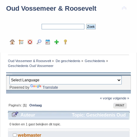
Oud Vossemeer & Roosevelt
Oud Vossemeer & Roosevelt
»
De geschiedenis
»
Geschiedenis
»
Geschiedenis Oud Vossemeer 
Powered by
Translate
« vorige
volgende »
Pagina's: [
1
]
Omlaag
PRINT
Auteur
Topic: Geschiedenis Oud
Vossemeer (gelezen 6855 keer)
0 leden en 1 gast bekijken dit topic.
webmaster