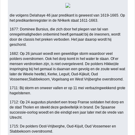
die volgens Delahaye 46 jaar predikant is geweest van 1619-1665. Op
het predikantenregister in de NHkerk staat 1611-1663.
1677: Dominee Bursius, die zich door het plegen van tal van
onregelmatigheden onbemind heeft gemaakt bij de inwoners, wordt
door de classis het preken verboden. Het jaar daarop wordt hij
geschorst.
1682: Op 26 januari woedt een geweldige storm waardoor veel
polders overstromen. Ook het dorp komt in het water te staan. Of er
mensen verdronken zijn, is niet overgeleverd. De polders Hikke(de
inspringing bij het gemaal is daarvan een gevolg en de zoute weel wat
later de Weele heette), Kerke, Leguit, Oud-Kijkuit, Oud
Vossemeer,Slabbekoorn, Vogelsang en West Vrijberghe overstroomd.
1711: Bij storm en onweer vallen er op 11 mei verbazingwekkend grote
hagelstenen.
1712: Op 24 augustus plundert een troep Franse soldaten het dorp en
de stad Tholen en steekt deze gedeeltelijk in brand. De Spaanse
successie-oorlog woedt en die eindigt een jaar later met de vrede van
Utrecht.
1715: De polders Oost-Vrijberghe, Oud-Kijuit, Oud Vossemeer en
Slabbekoorn overstroomd.