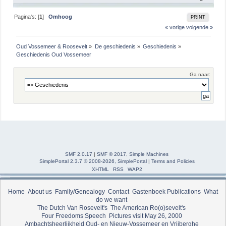
Pagina's: [
1
]
Omhoog
PRINT
« vorige
volgende »
Oud Vossemeer & Roosevelt
»
De geschiedenis
»
Geschiedenis
»
Geschiedenis Oud Vossemeer 
Ga naar:
SMF 2.0.17
|
SMF © 2017
,
Simple Machines
SimplePortal 2.3.7 © 2008-2026, SimplePortal
|
Terms and Policies
XHTML
RSS
WAP2
Home
About us
Family/Genealogy
Contact
Gastenboek
Publications
What
do we want
The Dutch Van Rosevelt's
The American Ro(o)sevelt's
Four Freedoms Speech
Pictures visit May 26, 2000
Ambachtsheerlijkheid Oud- en Nieuw-Vossemeer en Vrijberghe