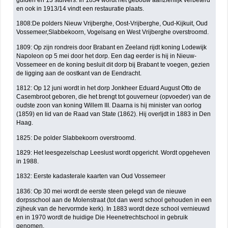
en ook in 1913/14 vindt een restauratie plaats.
1808:De polders Nieuw Vrijberghe, Oost-Vrijberghe, Oud-Kijkuit, Oud
Vossemeer,Slabbekoorn, Vogelsang en West Vrijberghe overstroomd.
1809: Op zijn rondreis door Brabant en Zeeland rijdt koning Lodewijk
Napoleon op 5 mei door het dorp. Een dag eerder is hij in Nieuw-
Vossemeer en de koning besluit dit dorp bij Brabant te voegen, gezien
de ligging aan de oostkant van de Eendracht.
1812: Op 12 juni wordt in het dorp Jonkheer Eduard August Otto de
Casembroot geboren, die het brengt tot gouverneur (opvoeder) van de
oudste zoon van koning Willem III. Daarna is hij minister van oorlog
(1859) en lid van de Raad van State (1862). Hij overljdt in 1883 in Den
Haag.
1825: De polder Slabbekoorn overstroomd.
1829: Het leesgezelschap Leeslust wordt opgericht. Wordt opgeheven
in 1988.
1832: Eerste kadasterale kaarten van Oud Vossemeer
1836: Op 30 mei wordt de eerste steen gelegd van de nieuwe
dorpsschool aan de Molenstraat (tot dan werd school gehouden in een
zijheuk van de hervormde kerk). In 1883 wordt deze school vernieuwd
en in 1970 wordt de huidige Die Heenetrechtschool in gebruik
genomen.