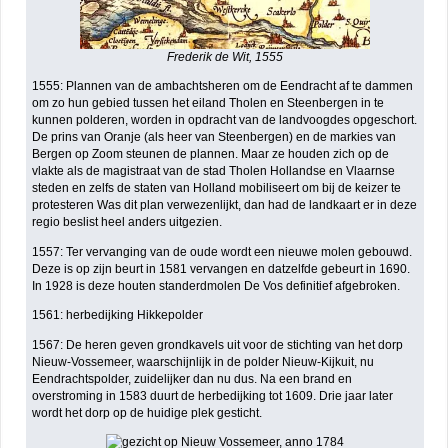
Frederik de Wit, 1555
1555: Plannen van de ambachtsheren om de Eendracht af te dammen
om zo hun gebied tussen het eiland Tholen en Steenbergen in te
kunnen polderen, worden in opdracht van de landvoogdes opgeschort.
De prins van Oranje (als heer van Steenbergen) en de markies van
Bergen op Zoom steunen de plannen. Maar ze houden zich op de
vlakte als de magistraat van de stad Tholen Hollandse en Vlaarnse
steden en zelfs de staten van Holland mobiliseert om bij de keizer te
protesteren Was dit plan verwezenlijkt, dan had de landkaart er in deze
regio beslist heel anders uitgezien.
1557: Ter vervanging van de oude wordt een nieuwe molen gebouwd.
Deze is op zijn beurt in 1581 vervangen en datzelfde gebeurt in 1690.
In 1928 is deze houten standerdmolen De Vos definitief afgebroken.
1561: herbedijking Hikkepolder
1567: De heren geven grondkavels uit voor de stichting van het dorp
Nieuw-Vossemeer, waarschijnlijk in de polder Nieuw-Kijkuit, nu
Eendrachtspolder, zuidelijker dan nu dus. Na een brand en
overstroming in 1583 duurt de herbedijking tot 1609. Drie jaar later
wordt het dorp op de huidige plek gesticht.