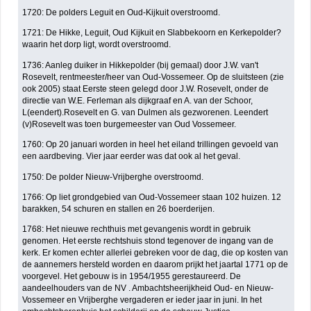
1720: De polders Leguit en Oud-Kijkuit overstroomd.
1721: De Hikke, Leguit, Oud Kijkuit en Slabbekoorn en Kerkepolder?
waarin het dorp ligt, wordt overstroomd.
1736: Aanleg duiker in Hikkepolder (bij gemaal) door J.W. van't
Rosevelt, rentmeester/heer van Oud-Vossemeer. Op de sluitsteen (zie
ook 2005) staat Eerste steen gelegd door J.W. Rosevelt, onder de
directie van W.E. Ferleman als dijkgraaf en A. van der Schoor,
L(eendert).Rosevelt en G. van Dulmen als gezworenen. Leendert
(v)Rosevelt was toen burgemeester van Oud Vossemeer.
1760: Op 20 januari worden in heel het eiland trillingen gevoeld van
een aardbeving. Vier jaar eerder was dat ook al het geval.
1750: De polder Nieuw-Vrijberghe overstroomd.
1766: Op liet grondgebied van Oud-Vossemeer staan 102 huizen. 12
barakken, 54 schuren en stallen en 26 boerderijen.
1768: Het nieuwe rechthuis met gevangenis wordt in gebruik
genomen. Het eerste rechtshuis stond tegenover de ingang van de
kerk. Er komen echter allerlei gebreken voor de dag, die op kosten van
de aannemers hersteld worden en daarom prijkt het jaartal 1771 op de
voorgevel. Het gebouw is in 1954/1955 gerestaureerd. De
aandeelhouders van de NV . Ambachtsheerijkheid Oud- en Nieuw-
Vossemeer en Vrijberghe vergaderen er ieder jaar in juni. In het