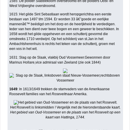
1585: De polder Slabbekoorn overstroomd en de polders Oost- en
West Vrijberghe overstroomd.
1615: Het gilde Sint Sebastiaan wordt heropgerichtna een eerste
bestaan van 1497 t/m 1594. Er worden 33 â€˜goede en eerlijke
mannenâ€™ beëdigd om het dorp en de heerljkheid te verdedigen.
Ieder van hen dient over twee bogen en een geweer te beschikken. In
1658 wordt het gilde opgeheven en een schutterij gevormd die
omstreeks 1710 verdwijnt. Op het schilderij van st.Jan in het
Ambachtsherenhuis is rechts het teken van de schutterij, groen met
een vos in het wit.
1631: Slag op de Slaak, vlakbij Oud Vossemeer.Gewonnen door
Marinus Hollare,vice admiraal van Zeeland (zie ook 1844)
1649
: In 1613/1649 trekken de stamvaders van de Amerikaanse
Roosevelt families van het
Rosevelt
naar Amerika.
Het Rosevelt is linksmidden ! Vergelijk met de hieronderstaande kaart.
Het gebied van Oud-Vossemeer en de plaats van het Rosevelt op een
kaart van Hattinga, 1744.