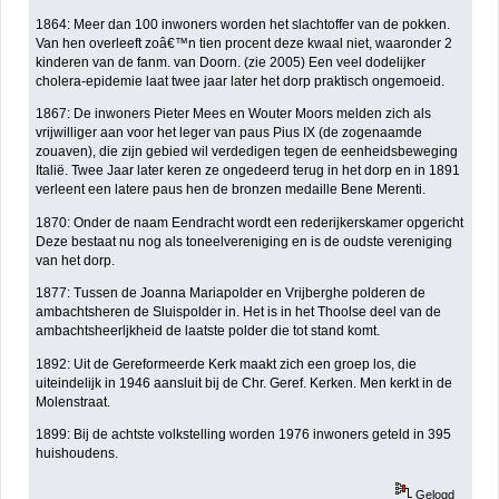
1864: Meer dan 100 inwoners worden het slachtoffer van de pokken.
Van hen overleeft zoâ€™n tien procent deze kwaal niet, waaronder 2
kinderen van de fanm. van Doorn. (zie 2005) Een veel dodelijker
cholera-epidemie laat twee jaar later het dorp praktisch ongemoeid.
1867: De inwoners Pieter Mees en Wouter Moors melden zich als
vrijwilliger aan voor het leger van paus Pius IX (de zogenaamde
zouaven), die zijn gebied wil verdedigen tegen de eenheidsbeweging
Italië. Twee Jaar later keren ze ongedeerd terug in het dorp en in 1891
verleent een latere paus hen de bronzen medaille Bene Merenti.
1870: Onder de naam Eendracht wordt een rederijkerskamer opgericht
Deze bestaat nu nog als toneelvereniging en is de oudste vereniging
van het dorp.
1877: Tussen de Joanna Mariapolder en Vrijberghe polderen de
ambachtsheren de Sluispolder in. Het is in het Thoolse deel van de
ambachtsheerljkheid de laatste polder die tot stand komt.
1892: Uit de Gereformeerde Kerk maakt zich een groep los, die
uiteindelijk in 1946 aansluit bij de Chr. Geref. Kerken. Men kerkt in de
Molenstraat.
1899: Bij de achtste volkstelling worden 1976 inwoners geteld in 395
huishoudens.
Gelogd