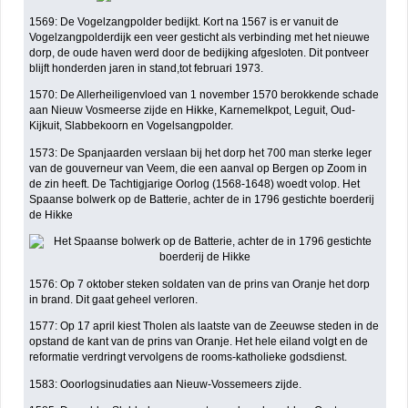
1569: De Vogelzangpolder bedijkt. Kort na 1567 is er vanuit de
Vogelzangpolderdijk een veer gesticht als verbinding met het nieuwe
dorp, de oude haven werd door de bedijking afgesloten. Dit pontveer
blijft honderden jaren in stand,tot februari 1973.
1570: De Allerheiligenvloed van 1 november 1570 berokkende schade
aan Nieuw Vosmeerse zijde en Hikke, Karnemelkpot, Leguit, Oud-
Kijkuit, Slabbekoorn en Vogelsangpolder.
1573: De Spanjaarden verslaan bij het dorp het 700 man sterke leger
van de gouverneur van Veem, die een aanval op Bergen op Zoom in
de zin heeft. De Tachtigjarige Oorlog (1568-1648) woedt volop. Het
Spaanse bolwerk op de Batterie, achter de in 1796 gestichte boerderij
de Hikke
1576: Op 7 oktober steken soldaten van de prins van Oranje het dorp
in brand. Dit gaat geheel verloren.
1577: Op 17 april kiest Tholen als laatste van de Zeeuwse steden in de
opstand de kant van de prins van Oranje. Het hele eiland volgt en de
reformatie verdringt vervolgens de rooms-katholieke godsdienst.
1583: Ooorlogsinudaties aan Nieuw-Vossemeers zijde.