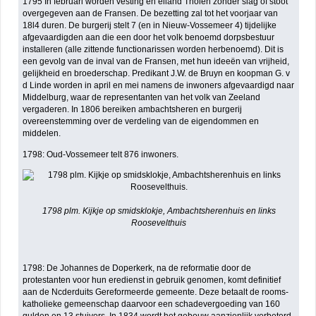
1795 In februari worden vesting en eiland Tholen zonder slag of stoot
overgegeven aan de Fransen. De bezetting zal tot het voorjaar van
18l4 duren. De burgerij stelt 7 (en in Nieuw-Vossemeer 4) tijdelijke
afgevaardigden aan die een door het volk benoemd dorpsbestuur
installeren (alle zittende functionarissen worden herbenoemd). Dit is
een gevolg van de inval van de Fransen, met hun ideeën van vrijheid,
gelijkheid en broederschap. Predikant J.W. de Bruyn en koopman G. v
d Linde worden in april en mei namens de inwoners afgevaardigd naar
Middelburg, waar de representanten van het volk van Zeeland
vergaderen. In 1806 bereiken ambachtsheren en burgerij
overeenstemming over de verdeling van de eigendommen en
middelen.
1798: Oud-Vossemeer telt 876 inwoners.
1798 plm. Kijkje op smidsklokje, Ambachtsherenhuis en links
Roosevelthuis
1798: De Johannes de Doperkerk, na de reformatie door de
protestanten voor hun eredienst in gebruik genomen, komt definitief
aan de Ncderduits Gereformeerde gemeente. Deze betaalt de rooms-
katholieke gemeenschap daarvoor een schadevergoeding van 160
gulden en 13 stuivers. In 1834 wordt het gebouw aanzienlijk verbeterd