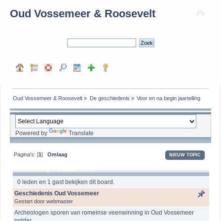
Oud Vossemeer & Roosevelt
Oud Vossemeer & Roosevelt
»
De geschiedenis
»
Voor en na begin jaartelling
Powered by
Translate
Pagina's: [
1
]
Omlaag
NIEUW TOPIC
Onderwerp
/
Gestart door
0 leden en 1 gast bekijken dit board.
Geschiedenis Oud Vossemeer
Gestart door
webmaster
Archeologen sporen van romeinse veenwinning in Oud Vossemeer
polder