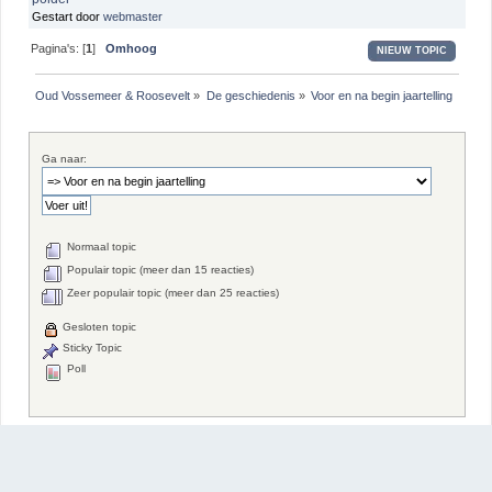
Gestart door
webmaster
Pagina's: [
1
]
Omhoog
NIEUW TOPIC
Oud Vossemeer & Roosevelt
»
De geschiedenis
»
Voor en na begin jaartelling
Ga naar:
Normaal topic
Populair topic (meer dan 15 reacties)
Zeer populair topic (meer dan 25 reacties)
Gesloten topic
Sticky Topic
Poll