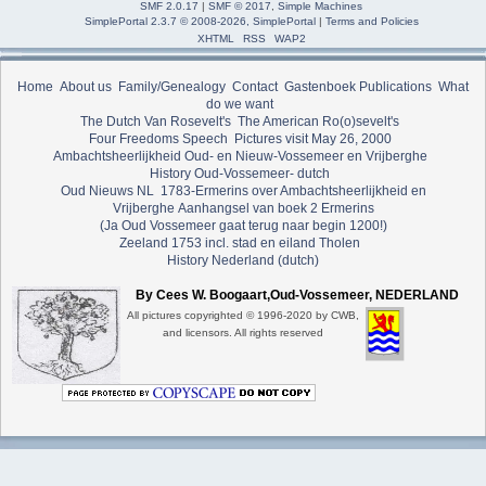
SMF 2.0.17
|
SMF © 2017
,
Simple Machines
SimplePortal 2.3.7 © 2008-2026, SimplePortal
|
Terms and Policies
XHTML
RSS
WAP2
Home
About us
Family/Genealogy
Contact
Gastenboek
Publications
What
do we want
The Dutch Van Rosevelt's
The American Ro(o)sevelt's
Four Freedoms Speech
Pictures visit May 26, 2000
Ambachtsheerlijkheid Oud- en Nieuw-Vossemeer en Vrijberghe
History Oud-Vossemeer- dutch
Oud Nieuws NL
1783-Ermerins over Ambachtsheerlijkheid en
Vrijberghe
Aanhangsel van boek 2 Ermerins
(Ja Oud Vossemeer gaat terug naar begin 1200!)
Zeeland 1753 incl. stad en eiland Tholen
History Nederland (dutch)
By Cees W. Boogaart,Oud-Vossemeer, NEDERLAND
All pictures copyrighted © 1996-2020 by CWB,
and licensors. All rights reserved