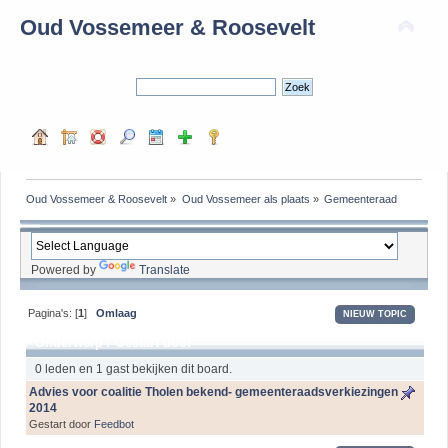
Oud Vossemeer & Roosevelt
Oud Vossemeer & Roosevelt
»
Oud Vossemeer als plaats
»
Gemeenteraad
Powered by
Translate
Pagina's: [
1
]
Omlaag
NIEUW TOPIC
Onderwerp
/
Gestart door
0 leden en 1 gast bekijken dit board.
Advies voor coalitie Tholen bekend- gemeenteraadsverkiezingen
2014
Gestart door
Feedbot