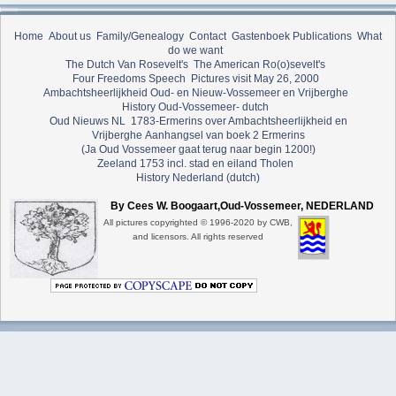
Home
About us
Family/Genealogy
Contact
Gastenboek
Publications
What
do we want
The Dutch Van Rosevelt's
The American Ro(o)sevelt's
Four Freedoms Speech
Pictures visit May 26, 2000
Ambachtsheerlijkheid Oud- en Nieuw-Vossemeer en Vrijberghe
History Oud-Vossemeer- dutch
Oud Nieuws NL
1783-Ermerins over Ambachtsheerlijkheid en
Vrijberghe
Aanhangsel van boek 2 Ermerins
(Ja Oud Vossemeer gaat terug naar begin 1200!)
Zeeland 1753 incl. stad en eiland Tholen
History Nederland (dutch)
By Cees W. Boogaart,Oud-Vossemeer, NEDERLAND
All pictures copyrighted © 1996-2020 by CWB,
and licensors. All rights reserved