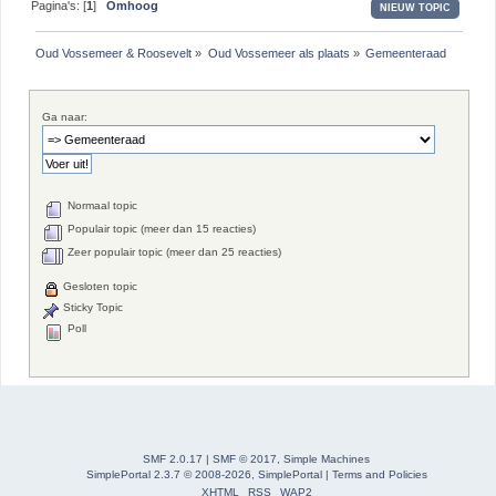
Pagina's: [
1
]
Omhoog
NIEUW TOPIC
Oud Vossemeer & Roosevelt
»
Oud Vossemeer als plaats
»
Gemeenteraad
Ga naar:
Normaal topic
Populair topic (meer dan 15 reacties)
Zeer populair topic (meer dan 25 reacties)
Gesloten topic
Sticky Topic
Poll
SMF 2.0.17
|
SMF © 2017
,
Simple Machines
SimplePortal 2.3.7 © 2008-2026, SimplePortal
|
Terms and Policies
XHTML
RSS
WAP2