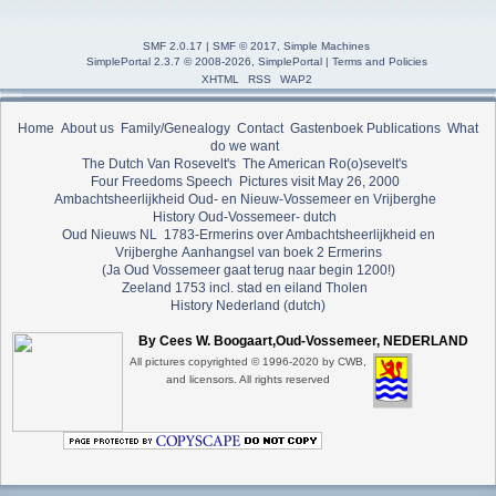
SMF 2.0.17
|
SMF © 2017
,
Simple Machines
SimplePortal 2.3.7 © 2008-2026, SimplePortal
|
Terms and Policies
XHTML
RSS
WAP2
Home
About us
Family/Genealogy
Contact
Gastenboek
Publications
What
do we want
The Dutch Van Rosevelt's
The American Ro(o)sevelt's
Four Freedoms Speech
Pictures visit May 26, 2000
Ambachtsheerlijkheid Oud- en Nieuw-Vossemeer en Vrijberghe
History Oud-Vossemeer- dutch
Oud Nieuws NL
1783-Ermerins over Ambachtsheerlijkheid en
Vrijberghe
Aanhangsel van boek 2 Ermerins
(Ja Oud Vossemeer gaat terug naar begin 1200!)
Zeeland 1753 incl. stad en eiland Tholen
History Nederland (dutch)
By Cees W. Boogaart,Oud-Vossemeer, NEDERLAND
All pictures copyrighted © 1996-2020 by CWB,
and licensors. All rights reserved