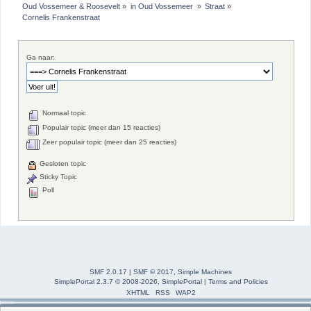
Oud Vossemeer & Roosevelt
»
in Oud Vossemeer 
»
Straat
»
Cornelis Frankenstraat
Ga naar:
Normaal topic
Populair topic (meer dan 15 reacties)
Zeer populair topic (meer dan 25 reacties)
Gesloten topic
Sticky Topic
Poll
SMF 2.0.17
|
SMF © 2017
,
Simple Machines
SimplePortal 2.3.7 © 2008-2026, SimplePortal
|
Terms and Policies
XHTML
RSS
WAP2