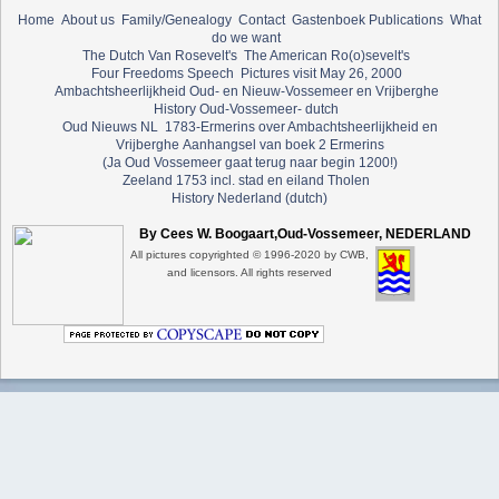
Home
About us
Family/Genealogy
Contact
Gastenboek
Publications
What
do we want
The Dutch Van Rosevelt's
The American Ro(o)sevelt's
Four Freedoms Speech
Pictures visit May 26, 2000
Ambachtsheerlijkheid Oud- en Nieuw-Vossemeer en Vrijberghe
History Oud-Vossemeer- dutch
Oud Nieuws NL
1783-Ermerins over Ambachtsheerlijkheid en
Vrijberghe
Aanhangsel van boek 2 Ermerins
(Ja Oud Vossemeer gaat terug naar begin 1200!)
Zeeland 1753 incl. stad en eiland Tholen
History Nederland (dutch)
By Cees W. Boogaart,Oud-Vossemeer, NEDERLAND
All pictures copyrighted © 1996-2020 by CWB,
and licensors. All rights reserved