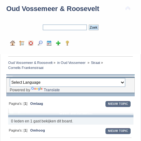
Oud Vossemeer & Roosevelt
Oud Vossemeer & Roosevelt
»
in Oud Vossemeer 
»
Straat
»
Cornelis Frankenstraat
Powered by
Translate
Pagina's: [
1
]
Omlaag
NIEUW TOPIC
Geen berichten...
0 leden en 1 gast bekijken dit board.
Pagina's: [
1
]
Omhoog
NIEUW TOPIC