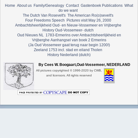
Home
About us
Family/Genealogy
Contact
Gastenboek
Publications
What
do we want
The Dutch Van Rosevelt's
The American Ro(o)sevelt's
Four Freedoms Speech
Pictures visit May 26, 2000
Ambachtsheerlijkheid Oud- en Nieuw-Vossemeer en Vrijberghe
History Oud-Vossemeer- dutch
Oud Nieuws NL
1783-Ermerins over Ambachtsheerlijkheid en
Vrijberghe
Aanhangsel van boek 2 Ermerins
(Ja Oud Vossemeer gaat terug naar begin 1200!)
Zeeland 1753 incl. stad en eiland Tholen
History Nederland (dutch)
By Cees W. Boogaart,Oud-Vossemeer, NEDERLAND
All pictures copyrighted © 1996-2020 by CWB,
and licensors. All rights reserved