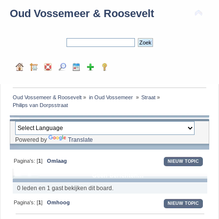
Oud Vossemeer & Roosevelt
Oud Vossemeer & Roosevelt
»
in Oud Vossemeer 
»
Straat
»
Philips van Dorpsstraat
Powered by
Translate
Pagina's: [
1
]
Omlaag
NIEUW TOPIC
Geen berichten...
0 leden en 1 gast bekijken dit board.
Pagina's: [
1
]
Omhoog
NIEUW TOPIC