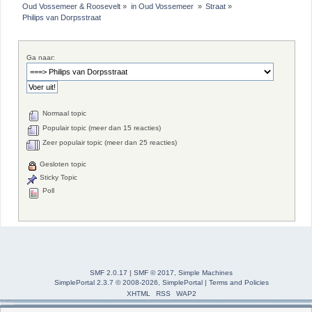
Oud Vossemeer & Roosevelt
»
in Oud Vossemeer 
»
Straat
»
Philips van Dorpsstraat
Ga naar:
Normaal topic
Populair topic (meer dan 15 reacties)
Zeer populair topic (meer dan 25 reacties)
Gesloten topic
Sticky Topic
Poll
SMF 2.0.17
|
SMF © 2017
,
Simple Machines
SimplePortal 2.3.7 © 2008-2026, SimplePortal
|
Terms and Policies
XHTML
RSS
WAP2