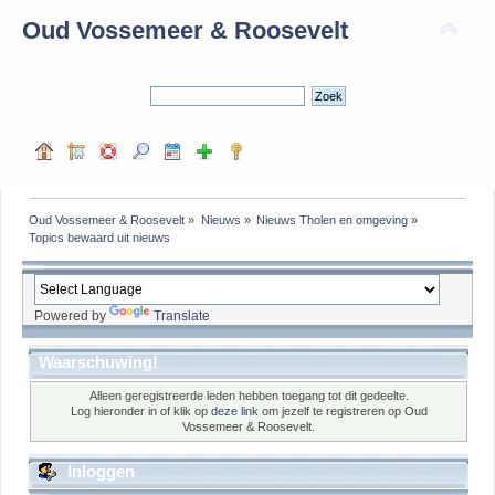
Oud Vossemeer & Roosevelt
Oud Vossemeer & Roosevelt
»
Nieuws
»
Nieuws Tholen en omgeving
»
Topics bewaard uit nieuws
Powered by
Translate
Waarschuwing!
Alleen geregistreerde leden hebben toegang tot dit gedeelte.
Log hieronder in of klik op
deze link
om jezelf te registreren op Oud
Vossemeer & Roosevelt.
Inloggen