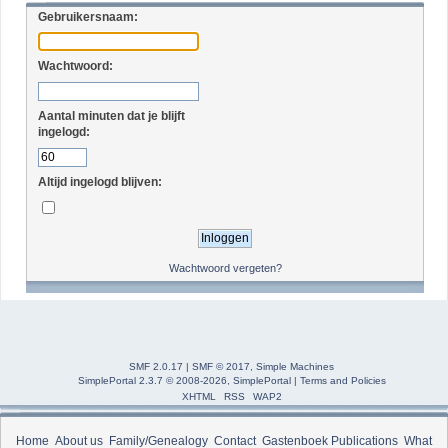
Gebruikersnaam:
Wachtwoord:
Aantal minuten dat je blijft
ingelogd:
Altijd ingelogd blijven:
Wachtwoord vergeten?
SMF 2.0.17
|
SMF © 2017
,
Simple Machines
SimplePortal 2.3.7 © 2008-2026, SimplePortal
|
Terms and Policies
XHTML
RSS
WAP2
Home
About us
Family/Genealogy
Contact
Gastenboek
Publications
What